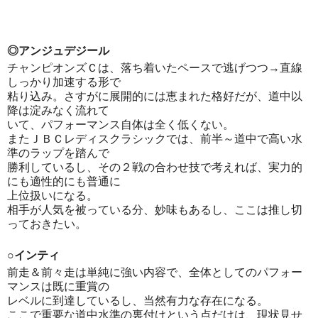
◎アンジュデジール
チャンピオンズＣは、落ち着いたペースで逃げつつ→直線
しっかり加速する形で
粘り込み。さすがに展開的には恵まれた格好だが、道中以
降は淀みなく流れて
いて、パフォーマンス自体は全く低くない。
またＪＢＣレディスクラシックでは、前半～道中で高い水
準のラップを踏んで
勝利しているし、その２戦の合わせ技で考えれば、実力的
にも適性的にも普通に
上位扱いになる。
相手が人気を被っている分、妙味もあるし、ここは推し切
っておきたい。
○インティ
前走＆前々走は単純に強い内容で、全体としてのパフォー
マンスは既に重賞の
レベルに到達しているし、当然有力な存在になる。
ここで重要な道中水準の裏付けという点だけは、現状見せ