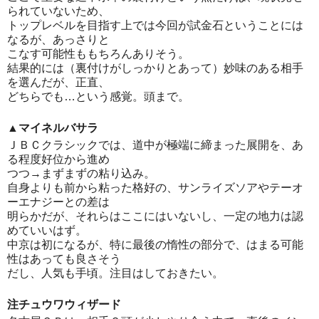
られていないため、
トップレベルを目指す上では今回が試金石ということには
なるが、あっさりと
こなす可能性ももちろんありそう。
結果的には（裏付けがしっかりとあって）妙味のある相手
を選んだが、正直、
どちらでも…という感覚。頭まで。
▲マイネルバサラ
ＪＢＣクラシックでは、道中が極端に締まった展開を、あ
る程度好位から進め
つつ→まずまずの粘り込み。
自身よりも前から粘った格好の、サンライズソアやテーオ
ーエナジーとの差は
明らかだが、それらはここにはいないし、一定の地力は認
めていいはず。
中京は初になるが、特に最後の惰性の部分で、はまる可能
性はあっても良さそう
だし、人気も手頃。注目はしておきたい。
注チュウワウィザード