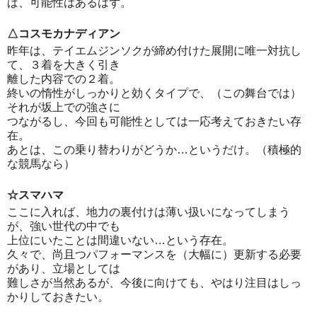
ば、可能性はあるはず。
△コスモカナディアン
昨年は、テイエムジンソクが締め付けた展開に唯一対抗し
て、３着を大きく引き
離した内容での２着。
終いの惰性がしっかりと効くタイプで、（この舞台では）
それが坂上での強さに
つながるし、今回も可能性としては一応考えておきたい存
在。
あとは、この乗り替わりがどうか…というだけ。（積極的
な競馬なら）
☆スマハマ
ここに入れば、地力の裏付けは薄い扱いになってしまう
が、強い世代の中でも
上位にいたことは間違いない…という存在。
久々で、尚且つパフォーマンスを（大幅に）更新する必要
があり、立場としては
難しさが当然あるが、今後に向けても、やはり注目はしっ
かりしておきたい。