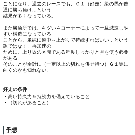
ことになり、過去のレースでも、Ｇ１（好走）級の馬が普
通に勝ち負け…という
結果が多くなっている。
また勝負所では、キツい４コーナーによって一旦減速しや
すい構造になっている
ことから、単純に道中～上がりで持続すればいい…という
訳ではなく、再加速の
ために、上り坂の区間である程度しっかりと脚を使う必要
がある。
そのことが余計に（一定以上の切れを併せ持つ）Ｇ１馬に
向くのかも知れない。
好走の条件
・高い持久力＆持続力を備えていること
・（切れがあること）
予想