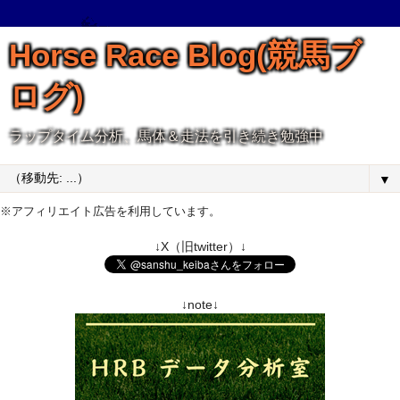
Horse Race Blog(競馬ブ
ログ)
ラップタイム分析、馬体＆走法を引き続き勉強中
▼
※アフィリエイト広告を利用しています。
↓X（旧twitter）↓
↓note↓