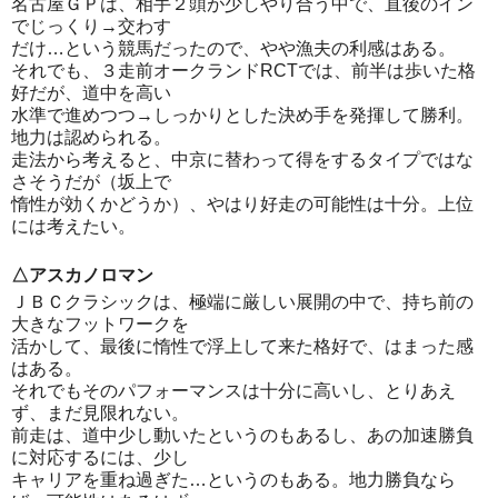
名古屋ＧＰは、相手２頭が少しやり合う中で、直後のイン
でじっくり→交わす
だけ…という競馬だったので、やや漁夫の利感はある。
それでも、３走前オークランドRCTでは、前半は歩いた格
好だが、道中を高い
水準で進めつつ→しっかりとした決め手を発揮して勝利。
地力は認められる。
走法から考えると、中京に替わって得をするタイプではな
さそうだが（坂上で
惰性が効くかどうか）、やはり好走の可能性は十分。上位
には考えたい。
△アスカノロマン
ＪＢＣクラシックは、極端に厳しい展開の中で、持ち前の
大きなフットワークを
活かして、最後に惰性で浮上して来た格好で、はまった感
はある。
それでもそのパフォーマンスは十分に高いし、とりあえ
ず、まだ見限れない。
前走は、道中少し動いたというのもあるし、あの加速勝負
に対応するには、少し
キャリアを重ね過ぎた…というのもある。地力勝負なら