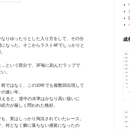
かなりゆったりとした入り方をして、その分
成
になった。そこからラスト4Fでしっかりと
形。
…という部分で、3F毎に刻んだラップで
ない。
程ではなく、この10年でも複数回出現して
計の速い年。
考えると、道中の水準はかなり高い扱いに
持続力が厳しく問われた格好。
でも、実はしっかり淘汰されていたレース。
で、何となく腑に落ちない感覚になったの