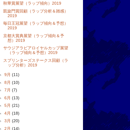
秋華賞展望（ラップ傾向）2019
凱旋門賞回顧（ラップ分析＆雑感）
2019
毎日王冠展望（ラップ傾向＆予想）
2019
京都大賞典展望（ラップ傾向＆予
想）2019
サウジアラビアロイヤルカップ展望
（ラップ傾向＆予想）2019
スプリンターズステークス回顧（ラ
ップ分析）2019
►
9月
(11)
►
8月
(10)
►
7月
(7)
►
6月
(13)
►
5月
(21)
►
4月
(18)
►
3月
(20)
►
2月
(14)