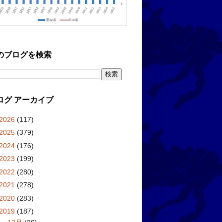
のブログを検索
ログ アーカイブ
2026
(117)
2025
(379)
2024
(176)
2023
(199)
2022
(280)
2021
(278)
2020
(283)
2019
(187)