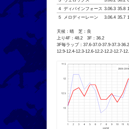
４
ディバインフォース
3.06.3
35.8
５
メロディーレーン
3.06.4
35.7
天候：晴 芝：良
上り4F：48.2 3F：36.2
3F毎ラップ：37.6-37.0-37.9-37.3-36.
12.9-12.4-12.3-12.6-12.2-12.2-12.7-12