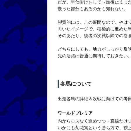
だが、早仕掛けをして→最後止まっ
嵌った部分もあるのかも知れない。
脚質的には、この展開なので、やは
向いたイメージで、積極的に進めた
そのあたり、後者の次戦以降での巻
どちらにしても、地力がしっかり反
先の活躍は普通に期待しておきたい
各馬について
出走各馬の詳細＆次戦に向けての考
ワールドプレミア
内からロスなく進めつつ→直線だけ
いかにも菊花賞という勝ち方で、鞍