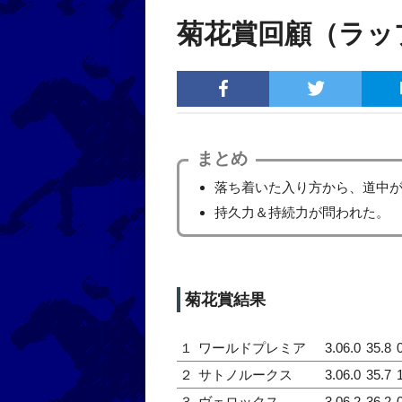
菊花賞回顧（ラップ
まとめ
落ち着いた入り方から、道中
持久力＆持続力が問われた。
菊花賞結果
１
ワールドプレミア
3.06.0
35.8
２
サトノルークス
3.06.0
35.7
３
ヴェロックス
3.06.2
36.2