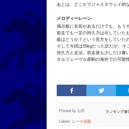
あとは、どこかでジャスタウェイ的
メロディーレーン
掲示板に名前があるだけでも、もう
前走でも一定の持久力は示していたも
級はどうか？という見方をしていた
そして今回は55kgだった訳だが、
持久力と走法。前走後も少しだけ書
オルフェーヴル産駒の海外での可能
Posted by
山宗
ランキング参
Labels:
レース回顧