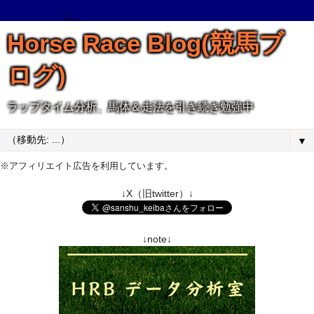
Horse Race Blog(競馬ブ
ログ)
ラップタイム分析、馬体＆走法を引き続き勉強中
▼
※アフィリエイト広告を利用しています。
↓X（旧twitter）↓
↓note↓