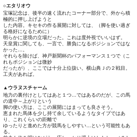
○エタリオウ
宝塚記念は、後半の速く流れたコーナー部分で、外から積
極的に押し上げようと
した内容。キセキの作る展開に対しては、（脚を使い過ぎ
る格好になるために）
明らかに逆境の立場だった。これは度外視でいいはず。
天皇賞に関しても、一言で、勝負になるポジションではな
かった…。
それらを除けば、神戸新聞杯のパフォーマンス１つで（こ
れもポジションは微妙
だったが）、ここでは十分上位扱い。横山典Ｊの２戦目。
工夫があれば。
▲ウラヌスチャーム
地力の裏付けとしてはあと１つ…ではあるのだが、この馬
の道中～上がりという
脚の使い方は、ここの展開にはまっても良さそう。
恵まれた馬体を少し持て余しているようなタイプではあ
り、これくらいの距離で
ゆったりと進めた方が競馬をしやすい…という可能性もあ
る。