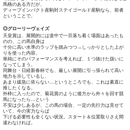
馬格のある方だが、
ディープインパクト産駒対ステイゴールド産駒なら、前者
ということで。
◎グローリーヴェイズ
天皇賞は、展開的には道中で一旦落ち着く場面はあったも
のの、この馬自身は
十分に高い水準のラップを踏みつつ→しっかりとした上が
りを使った内容。
単純にそのパフォーマンスを考えれば、１つ抜けた扱いに
なってしまう。
同舞台・日経新春杯でも、厳しい展開に引っ張られて高い
地力を示しているし、
あまり緩急に依らない…というところでも、これは素直に
推したくなる。
外枠に入ったので、菊花賞のように後方から外々を回す競
馬になったら…という
不安は少しあるが、この馬の場合、一定の先行力は見せて
いて、今の実力ならば
下げる必要性も全くない状況。スタート＆位置取りさえ間
違わなければ。