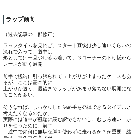
ラップ傾向
（過去記事の一部修正）
ラップタイムを見れば、スタート直後は少し速いくらいの
流れで入って、道中は
形としては一旦少し落ち着いて、３コーナーの下り坂から
レースが動く展開。
前半で極端に引っ張られて→上がりが止まったケースもあ
るが、ここは基本的に
上がりが速く、最後までラップがあまり落ちない展開にな
ることが多い。
そうなれば、しっかりした決め手を発揮できるタイプ…と
考えたくなるのだが、
実際には道中が極端に緩む訳でもないし、むしろ速い上が
りを使うために、前半
～道中で如何に無駄な脚を使わずに走れるか？が重要。結
局は、持久力の高さが