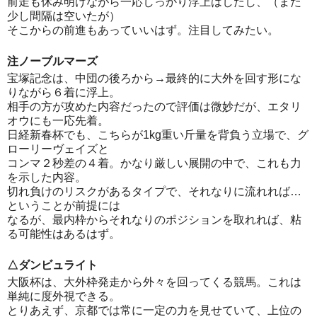
前走も休み明けながら一応しっかり浮上はしたし、（また
少し間隔は空いたが）
そこからの前進もあっていいはず。注目してみたい。
注ノーブルマーズ
宝塚記念は、中団の後ろから→最終的に大外を回す形にな
りながら６着に浮上。
相手の方が攻めた内容だったので評価は微妙だが、エタリ
オウにも一応先着。
日経新春杯でも、こちらが1kg重い斤量を背負う立場で、グ
ローリーヴェイズと
コンマ２秒差の４着。かなり厳しい展開の中で、これも力
を示した内容。
切れ負けのリスクがあるタイプで、それなりに流れれば…
ということが前提には
なるが、最内枠からそれなりのポジションを取れれば、粘
る可能性はあるはず。
△ダンビュライト
大阪杯は、大外枠発走から外々を回ってくる競馬。これは
単純に度外視できる。
とりあえず、京都では常に一定の力を見せていて、上位の