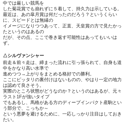
中では厳しい競馬を
した菊花賞でも崩れずに５着して、持久力は示している。
最近は、あの皐月賞は何だったのだろう？というくらい
に、スピードとは無縁の
イメージになりつつあって、正直、天皇賞の方で見たかっ
たというのはあるの
だが、その点、ここで巻き返す可能性はあってもいいは
ず。
△シルヴァンシャー
前走＆前々走は、締まった流れに引っ張られて、自身も道
中をかなり高い水準で
進めつつ→上がりをまとめる格好での勝利。
ここにピッタリの裏付けはないものの、やはり一定の地力
は認めて良さそう。
実際のところ状態がどうなのか？というのはあるが、元々
ラスト1Fが強いタイプ
でもあるし、馬格がある方のディープインパクト産駒とい
う部分で、こっちか～
という悪夢を避けるために、一応しっかり注目はしておき
たい。