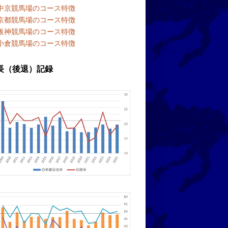
中京競馬場のコース特徴
京都競馬場のコース特徴
阪神競馬場のコース特徴
小倉競馬場のコース特徴
長（後退）記録