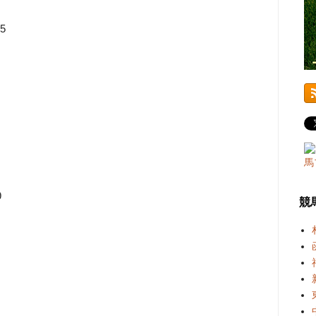
.5
9
競