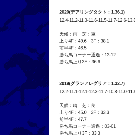
2020(デアリングタクト：1.36.1)
12.4-11.2-11.3-11.6-11.5-11.7-12.6-13.
天候：雨 芝：重
上り4F：49.6 3F：38.1
前半4F：46.5
勝ち馬コーナー通過：13-12
勝ち馬上り3F：36.6
2019(グランアレグリア：1.32.7)
12.2-11.1-12.1-12.3-11.7-10.8-11.0-11.
天候：晴 芝：良
上り4F：45.0 3F：33.3
前半4F：47.7
勝ち馬コーナー通過：03-01
勝ち馬上り3F：33.3