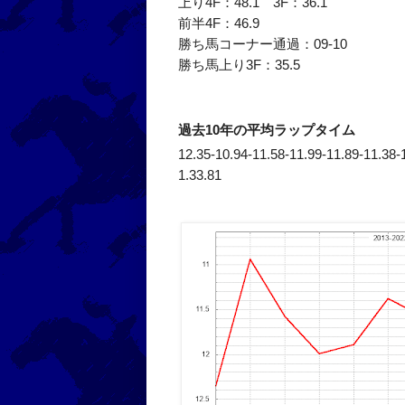
上り4F：48.1 3F：36.1
前半4F：46.9
勝ち馬コーナー通過：09-10
勝ち馬上り3F：35.5
過去10年の平均ラップタイム
12.35-10.94-11.58-11.99-11.89-11.38-
1.33.81