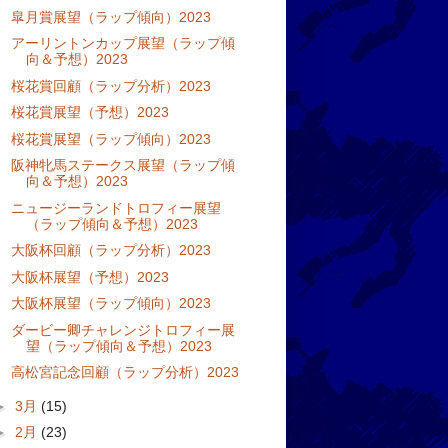
皐月賞展望（ラップ傾向）2023
アーリントンカップ展望（ラップ傾
向＆予想）2023
桜花賞回顧（ラップ分析）2023
桜花賞展望（予想）2023
桜花賞展望（ラップ傾向）2023
阪神牝馬ステークス展望（ラップ傾
向＆予想）2023
ニュージーランドトロフィー展望
（ラップ傾向＆予想）2023
大阪杯回顧（ラップ分析）2023
大阪杯展望（予想）2023
大阪杯展望（ラップ傾向）2023
ダービー卿チャレンジトロフィー展
望（ラップ傾向＆予想）2023
高松宮記念回顧（ラップ分析）2023
►
3月
(15)
►
2月
(23)