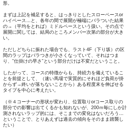
形。
まずは上記を補足すると、はっきりとしたスローペースor
ハイペース…と、各年の間で展開が極端にバラついた結果
の→（平均をとれば）ミドルペースという扱い。その点で
展開に関しては、結局のところメンバー次第の部分が大き
い。
ただしどちらに振れた場合でも、ラスト4F（下り坂）の区
間のラップはバラつきが小さくなっていて、それはつま
り、"仕掛けの早さ"という部分だけは不変だということ。
したがって、コースの特徴からも、持続力を備えているこ
とを前提として、（速い馬場で実質的にそれほど負荷が掛
からず→終いが落ちないことから）ある程度末を伸ばせる
タイプを中心に考えたい。
（※４コーナーの形状が変わり、位置取りorコース取りの
部分での影響は出てくるかも知れないが、200ｍ毎にしか計
測されないラップ的には、そこまでの変化はないだろう…
ということで、とりあえずは過去の傾向をそのまま踏襲し
たい）