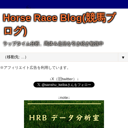
Horse Race Blog(競馬ブ
ログ)
ラップタイム分析、馬体＆走法を引き続き勉強中
▼
※アフィリエイト広告を利用しています。
↓X（旧twitter）↓
↓note↓