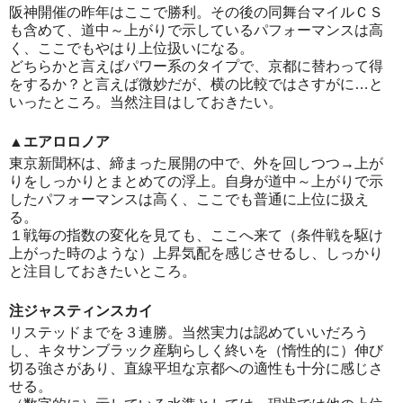
阪神開催の昨年はここで勝利。その後の同舞台マイルＣＳ
も含めて、道中～上がりで示しているパフォーマンスは高
く、ここでもやはり上位扱いになる。
どちらかと言えばパワー系のタイプで、京都に替わって得
をするか？と言えば微妙だが、横の比較ではさすがに…と
いったところ。当然注目はしておきたい。
▲エアロロノア
東京新聞杯は、締まった展開の中で、外を回しつつ→上が
りをしっかりとまとめての浮上。自身が道中～上がりで示
したパフォーマンスは高く、ここでも普通に上位に扱え
る。
１戦毎の指数の変化を見ても、ここへ来て（条件戦を駆け
上がった時のような）上昇気配を感じさせるし、しっかり
と注目しておきたいところ。
注ジャスティンスカイ
リステッドまでを３連勝。当然実力は認めていいだろう
し、キタサンブラック産駒らしく終いを（惰性的に）伸び
切る強さがあり、直線平坦な京都への適性も十分に感じさ
せる。