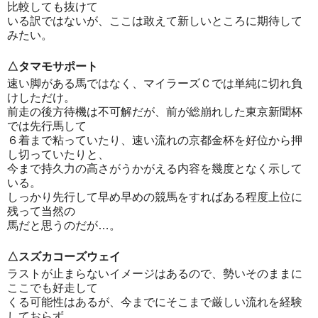
比較しても抜けて
いる訳ではないが、ここは敢えて新しいところに期待して
みたい。
△タマモサポート
速い脚がある馬ではなく、マイラーズＣでは単純に切れ負
けしただけ。
前走の後方待機は不可解だが、前が総崩れした東京新聞杯
では先行馬して
６着まで粘っていたり、速い流れの京都金杯を好位から押
し切っていたりと、
今まで持久力の高さがうかがえる内容を幾度となく示して
いる。
しっかり先行して早め早めの競馬をすればある程度上位に
残って当然の
馬だと思うのだが…。
△スズカコーズウェイ
ラストが止まらないイメージはあるので、勢いそのままに
ここでも好走して
くる可能性はあるが、今までにそこまで厳しい流れを経験
しておらず、