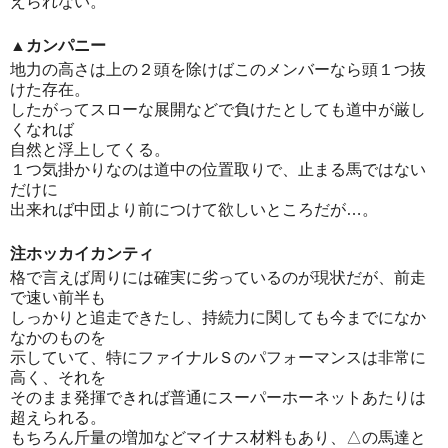
えられない。
▲カンパニー
地力の高さは上の２頭を除けばこのメンバーなら頭１つ抜
けた存在。
したがってスローな展開などで負けたとしても道中が厳し
くなれば
自然と浮上してくる。
１つ気掛かりなのは道中の位置取りで、止まる馬ではない
だけに
出来れば中団より前につけて欲しいところだが…。
注ホッカイカンティ
格で言えば周りには確実に劣っているのが現状だが、前走
で速い前半も
しっかりと追走できたし、持続力に関しても今までになか
なかのものを
示していて、特にファイナルＳのパフォーマンスは非常に
高く、それを
そのまま発揮できれば普通にスーパーホーネットあたりは
超えられる。
もちろん斤量の増加などマイナス材料もあり、△の馬達と