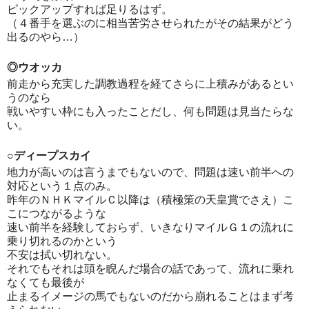
ピックアップすれば足りるはず。
（４番手を選ぶのに相当苦労させられたがその結果がどう
出るのやら…）
◎ウオッカ
前走から充実した調教過程を経てさらに上積みがあるとい
うのなら
戦いやすい枠にも入ったことだし、何も問題は見当たらな
い。
○ディープスカイ
地力が高いのは言うまでもないので、問題は速い前半への
対応という１点のみ。
昨年のＮＨＫマイルＣ以降は（積極策の天皇賞でさえ）こ
こにつながるような
速い前半を経験しておらず、いきなりマイルＧ１の流れに
乗り切れるのかという
不安は拭い切れない。
それでもそれは頭を睨んだ場合の話であって、流れに乗れ
なくても最後が
止まるイメージの馬でもないのだから崩れることはまず考