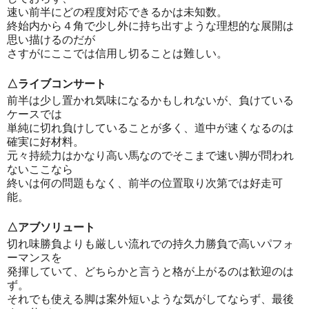
速い前半にどの程度対応できるかは未知数。
終始内から４角で少し外に持ち出すような理想的な展開は
思い描けるのだが
さすがにここでは信用し切ることは難しい。
△ライブコンサート
前半は少し置かれ気味になるかもしれないが、負けている
ケースでは
単純に切れ負けしていることが多く、道中が速くなるのは
確実に好材料。
元々持続力はかなり高い馬なのでそこまで速い脚が問われ
ないここなら
終いは何の問題もなく、前半の位置取り次第では好走可
能。
△アブソリュート
切れ味勝負よりも厳しい流れでの持久力勝負で高いパフォ
ーマンスを
発揮していて、どちらかと言うと格が上がるのは歓迎のは
ず。
それでも使える脚は案外短いような気がしてならず、最後