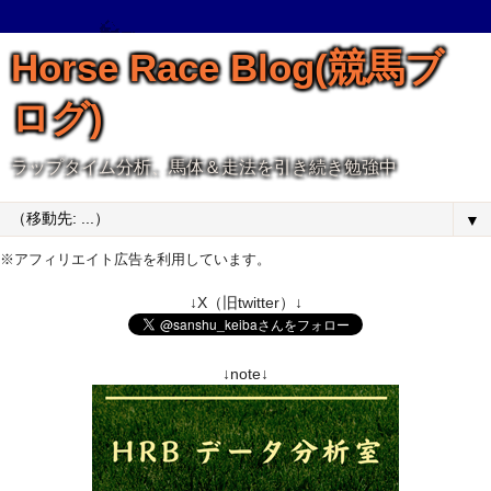
Horse Race Blog(競馬ブ
ログ)
ラップタイム分析、馬体＆走法を引き続き勉強中
▼
※アフィリエイト広告を利用しています。
↓X（旧twitter）↓
↓note↓