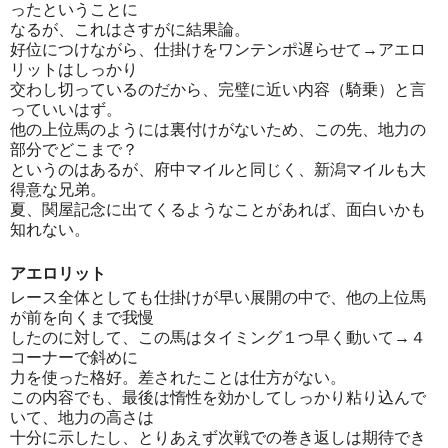
ったということに
なるが、これはさすがに結果論。
好位につけながら、仕掛けをワンテンポ遅らせて→アエロ
リットはしっかり
交わし切っているのだから、完璧に近い内容（騎乗）と言
っていいはず。
他の上位馬のようには裏付けがないため、この先、地力の
部分でどこまで？
というのはあるが、府中マイルと同じく、新潟マイルも大
得意な兄弟。
夏、関屋記念に出てくるようなことがあれば、面白いかも
知れない。
アエロリット
レース全体としても仕掛けが早い展開の中で、他の上位馬
が前を向くまで我慢
したのに対して、この馬はタイミング１つ早く動いて→４
コーナーで斜めに
力を使った格好。差されたことは仕方がない。
この内容でも、最後は惰性を効かしてしっかり粘り込んで
いて、地力の高さは
十分に示したし、とりあえず次戦での巻き返しは期待でき