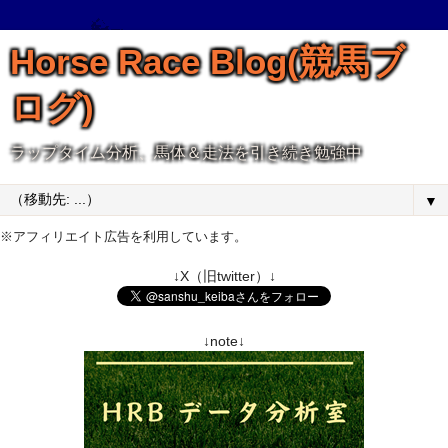
Horse Race Blog(競馬ブ
ログ)
ラップタイム分析、馬体＆走法を引き続き勉強中
▼
※アフィリエイト広告を利用しています。
↓X（旧twitter）↓
↓note↓