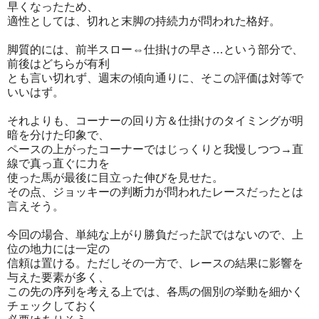
早くなったため、
適性としては、切れと末脚の持続力が問われた格好。
脚質的には、前半スロー⇔仕掛けの早さ…という部分で、
前後はどちらが有利
とも言い切れず、週末の傾向通りに、そこの評価は対等で
いいはず。
それよりも、コーナーの回り方＆仕掛けのタイミングが明
暗を分けた印象で、
ペースの上がったコーナーではじっくりと我慢しつつ→直
線で真っ直ぐに力を
使った馬が最後に目立った伸びを見せた。
その点、ジョッキーの判断力が問われたレースだったとは
言えそう。
今回の場合、単純な上がり勝負だった訳ではないので、上
位の地力には一定の
信頼は置ける。ただしその一方で、レースの結果に影響を
与えた要素が多く、
この先の序列を考える上では、各馬の個別の挙動を細かく
チェックしておく