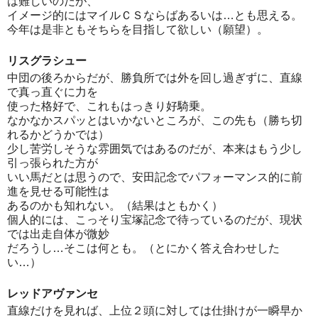
は難しいのだが、
イメージ的にはマイルＣＳならばあるいは…とも思える。
今年は是非ともそちらを目指して欲しい（願望）。
リスグラシュー
中団の後ろからだが、勝負所では外を回し過ぎずに、直線
で真っ直ぐに力を
使った格好で、これもはっきり好騎乗。
なかなかスパッとはいかないところが、この先も（勝ち切
れるかどうかでは）
少し苦労しそうな雰囲気ではあるのだが、本来はもう少し
引っ張られた方が
いい馬だとは思うので、安田記念でパフォーマンス的に前
進を見せる可能性は
あるのかも知れない。（結果はともかく）
個人的には、こっそり宝塚記念で待っているのだが、現状
では出走自体が微妙
だろうし…そこは何とも。（とにかく答え合わせした
い…）
レッドアヴァンセ
直線だけを見れば、上位２頭に対しては仕掛けが一瞬早か