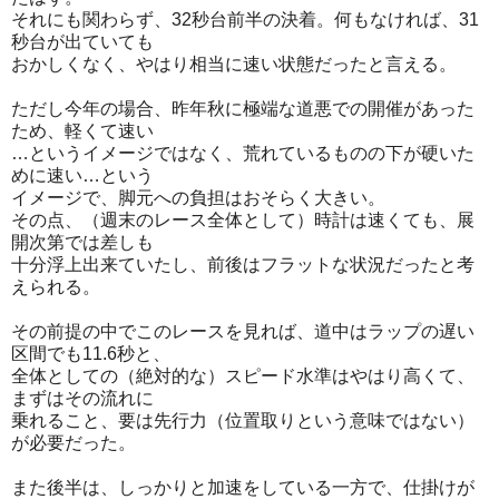
それにも関わらず、32秒台前半の決着。何もなければ、31
秒台が出ていても
おかしくなく、やはり相当に速い状態だったと言える。
ただし今年の場合、昨年秋に極端な道悪での開催があった
ため、軽くて速い
…というイメージではなく、荒れているものの下が硬いた
めに速い…という
イメージで、脚元への負担はおそらく大きい。
その点、（週末のレース全体として）時計は速くても、展
開次第では差しも
十分浮上出来ていたし、前後はフラットな状況だったと考
えられる。
その前提の中でこのレースを見れば、道中はラップの遅い
区間でも11.6秒と、
全体としての（絶対的な）スピード水準はやはり高くて、
まずはその流れに
乗れること、要は先行力（位置取りという意味ではない）
が必要だった。
また後半は、しっかりと加速をしている一方で、仕掛けが