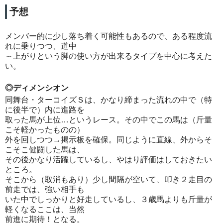
予想
メンバー的に少し落ち着く可能性もあるので、ある程度流
れに乗りつつ、道中
～上がりという脚の使い方が出来るタイプを中心に考えた
い。
◎ディメンシオン
同舞台・ターコイズＳは、かなり締まった流れの中で（特
に後半で）内に進路を
取った馬が上位…というレース。その中でこの馬は（斤量
こそ軽かったものの）
外を回しつつ→掲示板を確保。同じように直線、外からそ
こそこ健闘した馬は、
その後かなり活躍しているし、やはり評価はしておきたい
ところ。
そこから（取消もあり）少し間隔が空いて、叩き２走目の
前走では、強い相手も
いた中でしっかりと好走しているし、３歳馬よりも斤量が
軽くなるここは、当然
前進に期待！となる。