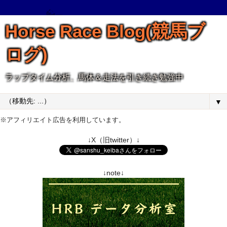
Horse Race Blog(競馬ブ
ログ)
ラップタイム分析、馬体＆走法を引き続き勉強中
▼
※アフィリエイト広告を利用しています。
↓X（旧twitter）↓
↓note↓