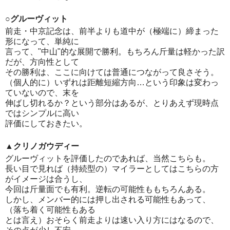
○グルーヴィット
前走・中京記念は、前半よりも道中が（極端に）締まった
形になって、単純に
言って、"中山"的な展開で勝利。もちろん斤量は軽かった訳
だが、方向性として
その勝利は、ここに向けては普通につながって良さそう。
（個人的に）いずれは距離短縮方向…という印象は変わっ
ていないので、末を
伸ばし切れるか？という部分はあるが、とりあえず現時点
ではシンプルに高い
評価にしておきたい。
▲クリノガウディー
グルーヴィットを評価したのであれば、当然こちらも。
長い目で見れば（持続型の）マイラーとしてはこちらの方
がイメージは合うし、
今回は斤量面でも有利。逆転の可能性ももちろんある。
しかし、メンバー的には押し出される可能性もあって、
（落ち着く可能性もある
とは言え）おそらく前走よりは速い入り方にはなるので、