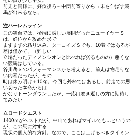
その点が少し不安。
前走と同様に、好位後ろ～中団前寄りから→末を伸ばす競
馬が出来るなら。
注ハーレムライン
この舞台では、極端に厳しい展開だったニューイヤーＳ
は、好位から攻めた形で
まずまずの粘り込み。ターコイズＳでも、10着ではあるが
差は僅かで、（難しい
立場だったディメンシオンと比べれば劣るものの）悪くな
い競馬はしている。
谷川岳Ｓのパフォーマンスから考えると、前走は物足りな
い内容だったが、その
時は休み明け＋10kg。今回も外枠ではあるし、前走での思
い切った本命からは
かなりトーンダウンしたが、一応は巻き返しの方に期待し
てみたい。
△ロードクエスト
1400ｍがベストだが、中山であればマイルでも…というの
が、この馬に対する
現状の個人的な方針。なので、ここは上げるべきタイミン