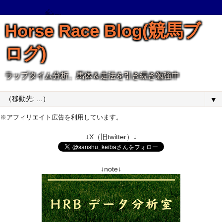
Horse Race Blog(競馬ブ
ログ)
ラップタイム分析、馬体＆走法を引き続き勉強中
▼
※アフィリエイト広告を利用しています。
↓X（旧twitter）↓
↓note↓