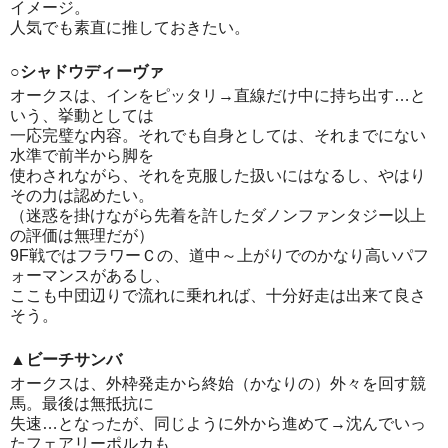
イメージ。
人気でも素直に推しておきたい。
○シャドウディーヴァ
オークスは、インをピッタリ→直線だけ中に持ち出す…と
いう、挙動としては
一応完璧な内容。それでも自身としては、それまでにない
水準で前半から脚を
使わされながら、それを克服した扱いにはなるし、やはり
その力は認めたい。
（迷惑を掛けながら先着を許したダノンファンタジー以上
の評価は無理だが）
9F戦ではフラワーＣの、道中～上がりでのかなり高いパフ
ォーマンスがあるし、
ここも中団辺りで流れに乗れれば、十分好走は出来て良さ
そう。
▲ビーチサンバ
オークスは、外枠発走から終始（かなりの）外々を回す競
馬。最後は無抵抗に
失速…となったが、同じように外から進めて→沈んでいっ
たフェアリーポルカも