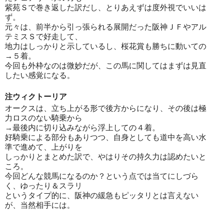
紫苑Ｓで巻き返した訳だし、とりあえずは度外視でいいは
ず。
元々は、前半から引っ張られる展開だった阪神ＪＦやアル
テミスＳで好走して、
地力はしっかりと示しているし、桜花賞も勝ちに動いての
→５着。
今回も外枠なのは微妙だが、この馬に関してはまずは見直
したい感覚になる。
注ウィクトーリア
オークスは、立ち上がる形で後方からになり、その後は極
力ロスのない騎乗から
→最後内に切り込みながら浮上しての４着。
好騎乗による部分もありつつ、自身としても道中を高い水
準で進めて、上がりを
しっかりとまとめた訳で、やはりその持久力は認めたいと
ころ。
今回どんな競馬になるのか？という点では当てにしづら
く、ゆったり＆スラリ
というタイプ的に、阪神の緩急もピッタリとは言えない
が、当然相手には。