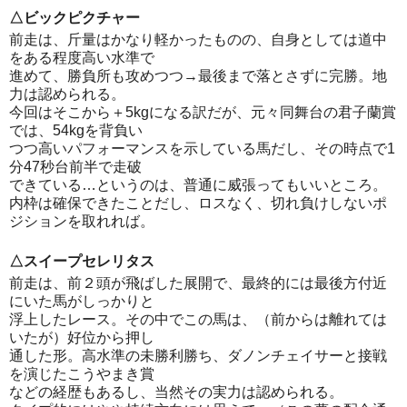
△ビックピクチャー
前走は、斤量はかなり軽かったものの、自身としては道中
をある程度高い水準で
進めて、勝負所も攻めつつ→最後まで落とさずに完勝。地
力は認められる。
今回はそこから＋5kgになる訳だが、元々同舞台の君子蘭賞
では、54kgを背負い
つつ高いパフォーマンスを示している馬だし、その時点で1
分47秒台前半で走破
できている…というのは、普通に威張ってもいいところ。
内枠は確保できたことだし、ロスなく、切れ負けしないポ
ジションを取れれば。
△スイープセレリタス
前走は、前２頭が飛ばした展開で、最終的には最後方付近
にいた馬がしっかりと
浮上したレース。その中でこの馬は、（前からは離れては
いたが）好位から押し
通した形。高水準の未勝利勝ち、ダノンチェイサーと接戦
を演じたこうやまき賞
などの経歴もあるし、当然その実力は認められる。