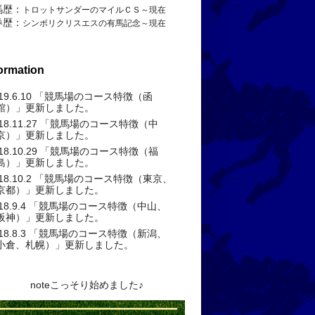
馬歴：
トロットサンダーのマイルＣＳ～現在
券歴：
シンボリクリスエスの有馬記念～現在
ormation
'19.6.10 「競馬場のコース特徴（函
館）」更新しました。
'18.11.27 「競馬場のコース特徴（中
京）」更新しました。
'18.10.29 「競馬場のコース特徴（福
島）」更新しました。
'18.10.2 「競馬場のコース特徴（東京、
京都）」更新しました。
'18.9.4 「競馬場のコース特徴（中山、
阪神）」更新しました。
'18.8.3 「競馬場のコース特徴（新潟、
小倉、札幌）」更新しました。
noteこっそり始めました♪