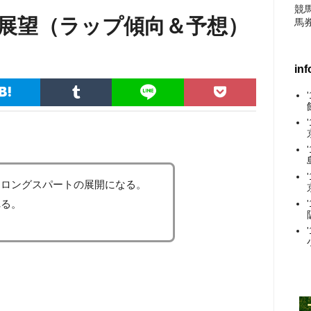
競
展望（ラップ傾向＆予想）
馬
inf
はロングスパートの展開になる。
れる。