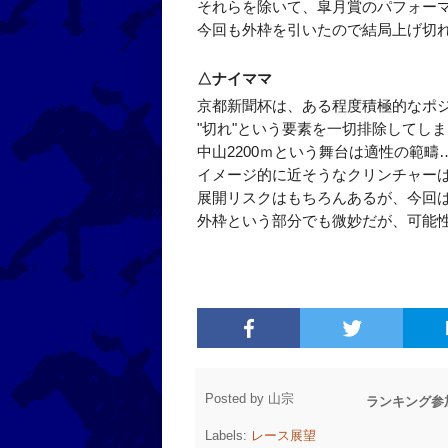
それらを除いて、皐月賞のパフォー
今回も外枠を引いたので結局上げ切
△ナイママ
京都新聞杯は、ある程度積極的なポ
"切れ"という要素を一切排除してし
中山2200ｍという舞台は適性の範
イメージ的に近そうなクリンチャー
展開リスクはもちろんあるが、今回
外枠という部分でも微妙だが、可能
Posted by
山宗
ランキング参
Labels:
レース展望