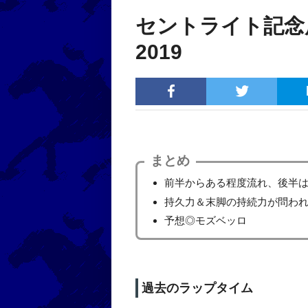
セントライト記念
2019
まとめ
前半からある程度流れ、後半
持久力＆末脚の持続力が問わ
予想◎モズベッロ
過去のラップタイム