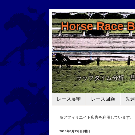
Horse Race
ラップタイム分析、
レース展望
レース回顧
先週
※アフィリエイト広告を利用しています。
2019年9月15日日曜日