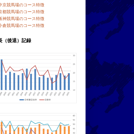
中京競馬場のコース特徴
京都競馬場のコース特徴
阪神競馬場のコース特徴
小倉競馬場のコース特徴
長（後退）記録