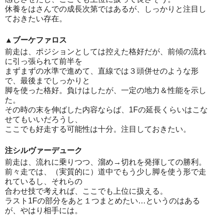
休養をはさんでの成長次第ではあるが、しっかりと注目し
ておきたい存在。
▲ブーケファロス
前走は、ポジションとしては控えた格好だが、前傾の流れ
に引っ張られて前半を
まずまずの水準で進めて、直線では３頭併せのような形
で、最後までしっかりと
脚を使った格好。負けはしたが、一定の地力＆性能を示し
た。
その時の末を伸ばした内容ならば、1Fの延長くらいはこな
せてもいいだろうし、
ここでも好走する可能性は十分。注目しておきたい。
注シルヴァーデューク
前走は、流れに乗りつつ、溜め→切れを発揮しての勝利。
前々走では、（実質的に）道中でもう少し脚を使う形で走
れているし、それらの
合わせ技で考えれば、ここでも上位に扱える。
ラスト1Fの部分をあと１つまとめたい…というのはある
が、やはり相手には。