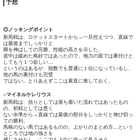
予想
◎ノッキングポイント
新馬戦は、ロケットスタートから→一旦控えつつ、直線で
は最後までしっかりと
脚を伸ばしての完勝。性能の高さを示した。
道中は緩めた格好ではあったので、地力の面では裏付けと
してもう１つ欲しい…
というのはあるが、指数でも普通に１位になっているし、
他の馬の裏付けも完璧
ではない。とりあえずここは素直に推しておく。
○マイネルケレリウス
新馬戦は、括りとしては落ち着いた流れではあったもの
の、初戦としては悪く
ない水準から→直線では最後の部分をしっかりと伸び切っ
ての勝利。
馬格のない馬ではあるものの、上がりのまとめ方…という
ところでは地の強さを
感じさせたし、ここでも上位に扱って良さそう。