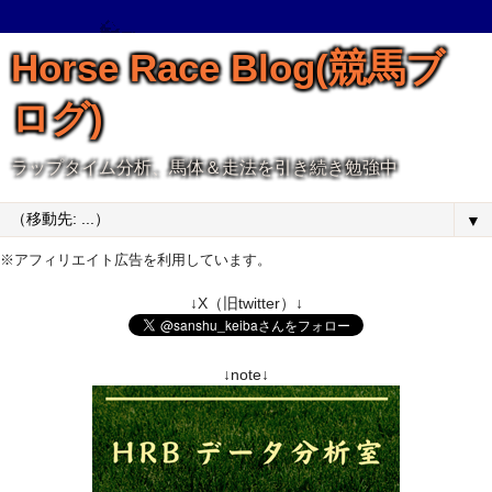
Horse Race Blog(競馬ブ
ログ)
ラップタイム分析、馬体＆走法を引き続き勉強中
▼
※アフィリエイト広告を利用しています。
↓X（旧twitter）↓
↓note↓