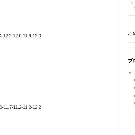
こ
4-12.2-12.0-11.9-12.0
ブ
▼
0-11.7-11.2-11.2-12.2