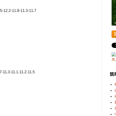
.5-12.2-11.8-11.3-11.7
7-11.3-11.1-11.2-11.5
競