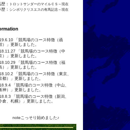
馬歴：
トロットサンダーのマイルＣＳ～現在
券歴：
シンボリクリスエスの有馬記念～現在
ormation
'19.6.10 「競馬場のコース特徴（函
館）」更新しました。
'18.11.27 「競馬場のコース特徴（中
京）」更新しました。
'18.10.29 「競馬場のコース特徴（福
島）」更新しました。
'18.10.2 「競馬場のコース特徴（東京、
京都）」更新しました。
'18.9.4 「競馬場のコース特徴（中山、
阪神）」更新しました。
'18.8.3 「競馬場のコース特徴（新潟、
小倉、札幌）」更新しました。
noteこっそり始めました♪