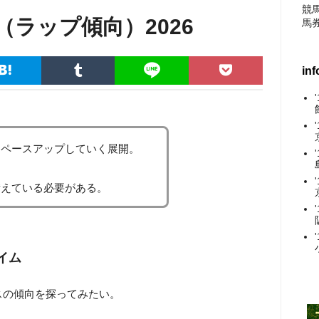
競
ラップ傾向）2026
馬
inf
らペースアップしていく展開。
備えている必要がある。
イム
スの傾向を探ってみたい。