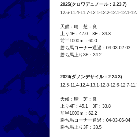
2025(クロワデュノール：2.23.7)
12.6-11.4-11.7-12.1-12.2-12.1-12.1-12
天候：晴 芝：良
上り4F：47.0 3F：34.8
前半1000ｍ：60.0
勝ち馬コーナー通過：04-03-02-03
勝ち馬上り3F：34.2
2024(ダノンデサイル：2.24.3)
12.5-11.4-12.4-13.1-12.8-12.6-12.7-11.
天候：晴 芝：良
上り4F：45.1 3F：33.8
前半1000ｍ：62.2
勝ち馬コーナー通過：04-03-06-04
勝ち馬上り3F：33.5