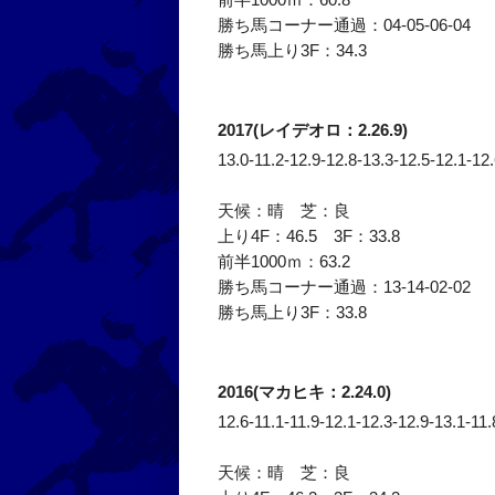
勝ち馬コーナー通過：04-05-06-04
勝ち馬上り3F：34.3
2017(レイデオロ：2.26.9)
13.0-11.2-12.9-12.8-13.3-12.5-12.1-12.
天候：晴 芝：良
上り4F：46.5 3F：33.8
前半1000ｍ：63.2
勝ち馬コーナー通過：13-14-02-02
勝ち馬上り3F：33.8
2016(マカヒキ：2.24.0)
12.6-11.1-11.9-12.1-12.3-12.9-13.1-11.
天候：晴 芝：良