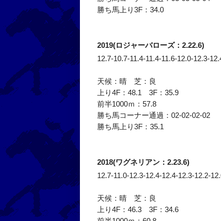
勝ち馬上り3F：34.0
2019(ロジャーバローズ：2.22.6)
12.7-10.7-11.4-11.4-11.6-12.0-12.3-12.
天候：晴 芝：良
上り4F：48.1 3F：35.9
前半1000ｍ：57.8
勝ち馬コーナー通過：02-02-02-02
勝ち馬上り3F：35.1
2018(ワグネリアン：2.23.6)
12.7-11.0-12.3-12.4-12.4-12.3-12.2-12.
天候：晴 芝：良
上り4F：46.3 3F：34.6
前半1000ｍ：60.8