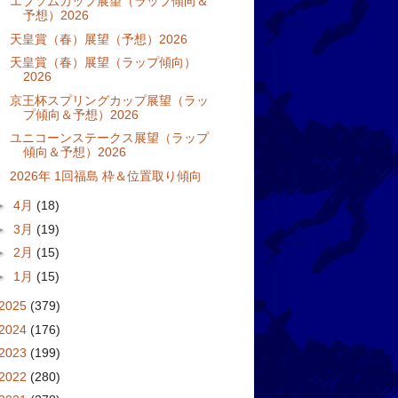
エプソムカップ展望（ラップ傾向＆
予想）2026
天皇賞（春）展望（予想）2026
天皇賞（春）展望（ラップ傾向）
2026
京王杯スプリングカップ展望（ラッ
プ傾向＆予想）2026
ユニコーンステークス展望（ラップ
傾向＆予想）2026
2026年 1回福島 枠＆位置取り傾向
►
4月
(18)
►
3月
(19)
►
2月
(15)
►
1月
(15)
2025
(379)
2024
(176)
2023
(199)
2022
(280)