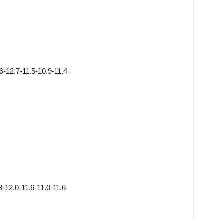
6-12.7-11.5-10.9-11.4
8-12.0-11.6-11.0-11.6