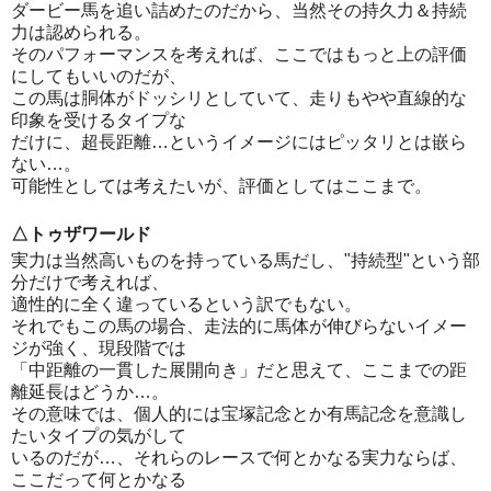
ダービー馬を追い詰めたのだから、当然その持久力＆持続
力は認められる。
そのパフォーマンスを考えれば、ここではもっと上の評価
にしてもいいのだが、
この馬は胴体がドッシリとしていて、走りもやや直線的な
印象を受けるタイプな
だけに、超長距離…というイメージにはピッタリとは嵌ら
ない…。
可能性としては考えたいが、評価としてはここまで。
△トゥザワールド
実力は当然高いものを持っている馬だし、"持続型"という部
分だけで考えれば、
適性的に全く違っているという訳でもない。
それでもこの馬の場合、走法的に馬体が伸びらないイメー
ジが強く、現段階では
「中距離の一貫した展開向き」だと思えて、ここまでの距
離延長はどうか…。
その意味では、個人的には宝塚記念とか有馬記念を意識し
たいタイプの気がして
いるのだが…、それらのレースで何とかなる実力ならば、
ここだって何とかなる