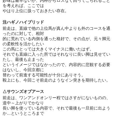
妙味は最早ないが、内枠からロスなく回ってこられること
を考えれば、ここでは
やはり上位に扱っておきたい存在。
注ハギノハイブリッド
前走は、直線で他の上位馬が真ん中よりも外のコースを通
ったのに対して、相対
的に荒れている内側を通った格好で、その点が、元々脚元
の柔軟性を活かしたい
この馬にとっては大きくマイナスに働いたはず。
それでも直線に入った所ではそれなりに良い脚は見せてい
たし、最後も止まった
というイメージではなかったので、内容的に悲観する必要
はないし、今回京都に
替わって前進する可能性が十分にありそう。
鞍上にも、今回こそ前走のようなイン突きを期待したい。
△サウンズオブアース
前走は、ワンアンドオンリー程ではさすがにないものの、
道中～上がりでかなり
長い脚を使っている内容で、それで最後も一旦前に出よう
か…というところまで