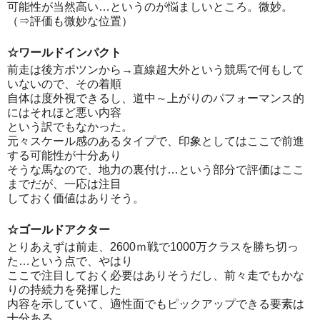
可能性が当然高い…というのが悩ましいところ。微妙。
（⇒評価も微妙な位置）
☆ワールドインパクト
前走は後方ポツンから→直線超大外という競馬で何もして
いないので、その着順
自体は度外視できるし、道中～上がりのパフォーマンス的
にはそれほど悪い内容
という訳でもなかった。
元々スケール感のあるタイプで、印象としてはここで前進
する可能性が十分あり
そうな馬なので、地力の裏付け…という部分で評価はここ
までだが、一応は注目
しておく価値はありそう。
☆ゴールドアクター
とりあえずは前走、2600ｍ戦で1000万クラスを勝ち切っ
た…という点で、やはり
ここで注目しておく必要はありそうだし、前々走でもかな
りの持続力を発揮した
内容を示していて、適性面でもピックアップできる要素は
十分ある。