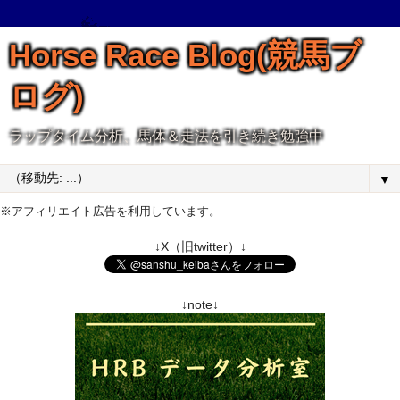
Horse Race Blog(競馬ブ
ログ)
ラップタイム分析、馬体＆走法を引き続き勉強中
▼
※アフィリエイト広告を利用しています。
↓X（旧twitter）↓
↓note↓