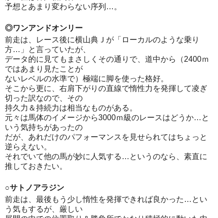
予想とあまり変わらない序列…。
◎ワンアンドオンリー
前走は、レース後に横山典Ｊが「ローカルのような乗り
方…」と言っていたが、
データ的に見てもまさしくその通りで、道中から（2400ｍ
ではあまり見たことが
ないレベルの水準で）極端に脚を使った格好。
そこから更に、右肩下がりの直線で惰性力を発揮して凌ぎ
切った訳なので、その
持久力＆持続力は相当なものがある。
元々は馬体のイメージから3000ｍ級のレースはどうか…と
いう気持ちがあったの
だが、あれだけのパフォーマンスを見せられてはちょっと
逆らえない。
それでいて他の馬が妙に人気する…というのなら、素直に
推しておきたい。
○サトノアラジン
前走は、最後もう少し惰性を発揮できれば良かった…とい
う気もするが、厳しい