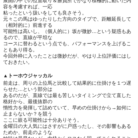
展開の中での位置取り＆勝負所でかなり積極的に動いた内
容を考慮すれば、一応
粘ったという扱いをしても良さそう。
元々この馬はゆったりした方向のタイプで、距離延長して
（相対的に）前進する
可能性は高いし、（個人的に）坂が微妙…という疑惑もあ
るので、直線が平坦な
コースに替わるという点でも、パフォーマンスを上げるこ
ともあり得る。
今回外枠に入ったことは微妙だが、やはり上位評価にはし
ておきたい。
▲トーホウジャッカル
前走は、周りの上位馬と比較して結果的に仕掛けを１つ遅
らせた…という部分は
あるのだが、直線では最も苦しいタイミングで立て直した
格好から、最後抜群の
惰性力を発揮して詰めていて、早めの仕掛けから→如何に
止まらないか？を競う
ここに嵌る可能性は十分ありそう。
金曜日の大人気にはさすがに戸惑ったし、その影響もある
ためか、前走のような