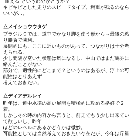
"耐える"という部分がどうか？
キビキビとした走りのスピードタイプ。稍重が残るのなら
いいが…。
△メイショウウタゲ
ブラジルＣでは、道中でかなり脚を使う形から→最後の粘
り勝負で勝利。
展開的にも、ここに近いものがあって、つながりは十分考
えられる。
少し間隔が空いた状態は気になるし、中山ではまだ馬券に
絡んだことがない
部分で、適性的にどこまで？というのはあるが、浮上の可
能性はとりあえず
考えておきたい。
△ディアデルレイ
昨年は、道中水準の高い展開を積極的に攻める格好で２
着。
しかしその時の内容から言うと、前走でもう少し出来てい
て欲しいし、昨年
ほどのレベルにあるかどうかは微妙。
可能性としては当然考えておきたい存在だが、今年は斤量