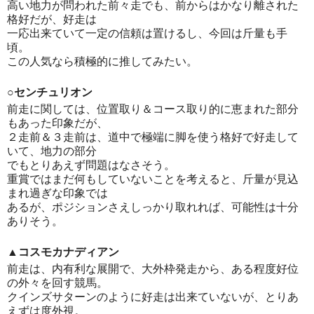
高い地力が問われた前々走でも、前からはかなり離された
格好だが、好走は
一応出来ていて一定の信頼は置けるし、今回は斤量も手
頃。
この人気なら積極的に推してみたい。
○センチュリオン
前走に関しては、位置取り＆コース取り的に恵まれた部分
もあった印象だが、
２走前＆３走前は、道中で極端に脚を使う格好で好走して
いて、地力の部分
でもとりあえず問題はなさそう。
重賞ではまだ何もしていないことを考えると、斤量が見込
まれ過ぎな印象では
あるが、ポジションさえしっかり取れれば、可能性は十分
ありそう。
▲コスモカナディアン
前走は、内有利な展開で、大外枠発走から、ある程度好位
の外々を回す競馬。
クインズサターンのように好走は出来ていないが、とりあ
えずは度外視。