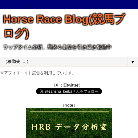
Horse Race Blog(競馬ブ
ログ)
ラップタイム分析、馬体＆走法を引き続き勉強中
▼
※アフィリエイト広告を利用しています。
↓X（旧twitter）↓
↓note↓