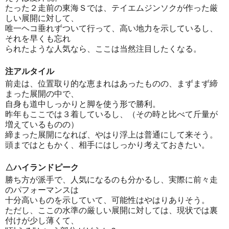
たった２走前の東海Ｓでは、テイエムジンソクが作った厳
しい展開に対して、
唯一ヘコ垂れずついて行って、高い地力を示しているし、
それを早くも忘れ
られたような人気なら、ここは当然注目したくなる。
注アルタイル
前走は、位置取り的な恵まれはあったものの、まずまず締
まった展開の中で、
自身も道中しっかりと脚を使う形で勝利。
昨年もここでは３着しているし、（その時と比べて斤量が
増えているものの）
締まった展開になれば、やはり浮上は普通にして来そう。
頭まではともかく、相手にはしっかり考えておきたい。
△ハイランドピーク
勝ち方が派手で、人気になるのも分かるし、実際に前々走
のパフォーマンスは
十分高いものを示していて、可能性はやはりありそう。
ただし、ここの水準の厳しい展開に対しては、現状では裏
付けが少し薄くて、