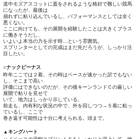
道中モズアスコットに蓋をされるような格好で難しい競馬
になったが、最後は
崩れずに粘り込んでいるし、パフォーマンスとしては全く
悪くない。
ここに向けても、その展開を経験したことは大きくプラス
に働きそうだし、
いよいよ本当の力を示す時…という雰囲気。
スプリンターとしての完成はまだ先だろうが、しっかり注
目したい。
○ナックビーナス
昨年ここでは２着。その時はペースが速かった訳でもない
し、そこまで高い
評価にはできないのだが、その後キーンランドＣの厳しい
展開で粘りを見せて
いて、地力はしっかり示している。
前走も、内有利な状況の中で、外を回しつつ→５着に粘っ
ているし、ここで
巻き返す可能性は十分に考えられる。頭まで。
▲キングハート