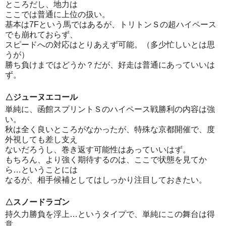
ところだし、地力は
ここでは普通に上位の扱い。
基本は7Fという馬ではあるが、トリトンＳの超ハイペース
でも崩れておらず、
スピードへの対応はとりあえず可能。（多少忙しいとは思
うが）
勝ち負けまではどうか？だが、好走は普通にあっていいは
ず。
△ジューヌエコール
単純に、函館スプリントＳのハイペース戦勝利の内容は強
い。
秋は全く良いところがなかったが、特殊な京都開催で、度
外視しても差し支え
ないだろうし、巻き返す可能性はあっていいはず。
もちろん、より強く期待するのは、ここで状態を見てか
ら…ということには
なるが、相手候補としてはしっかり注目しておきたい。
△スノードラゴン
持久力勝負を浮上…というタイプで、単純にこの舞台は得
意。