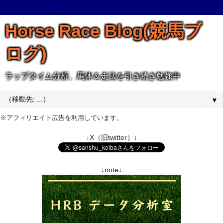
Horse Race Blog(競馬ブ
ログ)
ラップタイム分析、馬体＆走法を引き続き勉強中
▼
※アフィリエイト広告を利用しています。
↓X（旧twitter）↓
↓note↓