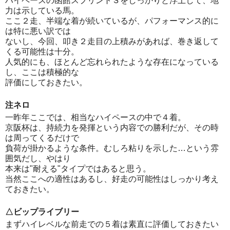
ハイペースの函館スプリントＳをしっかりと浮上して、地
力は示している馬。
ここ２走、半端な着が続いているが、パフォーマンス的に
は特に悪い訳では
ないし、今回、叩き２走目の上積みがあれば、巻き返して
くる可能性は十分。
人気的にも、ほとんど忘れられたような存在になっている
し、ここは積極的な
評価にしておきたい。
注ネロ
一昨年ここでは、相当なハイペースの中で４着。
京阪杯は、持続力を発揮という内容での勝利だが、その時
は周ってくるだけで
負荷が掛かるような条件。むしろ粘りを示した…という雰
囲気だし、やはり
本来は"耐える"タイプではあると思う。
当然ここへの適性はあるし、好走の可能性はしっかり考え
ておきたい。
△ビップライブリー
まずハイレベルな前走での５着は素直に評価しておきたい