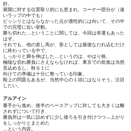
好。
展開に対する位置取り的にも恵まれ、コーナー部分が（速
いラップの中でも）
ビッシリとはならなかった点が適性的には向いて、その中
での完璧に近い挙動。
勝ち切れた…ということに関しては、今回は幸運もあった
はず。
それでも、他の差し馬が、形としては最後なだれ込むだけ
に終わっている中で、
しっかりと脚を伸ばした…というのは、やはり格。
極端な切れ勝負にさえならなければ、東京での前進は当然
見込めるし、秋Ｇ１に
向けての準備は十分に整っている印象。
鞍上の問題もあるが、当然中心の１頭にはなりそう。注目
したい。
アルアイン
番手から進め、後半のペースアップに対しても大きくは離
されずについて行き、
勝負所は一気に詰めずに少し後ろを引き付けつつ→上がり
をしっかりとまとめた
…という内容。