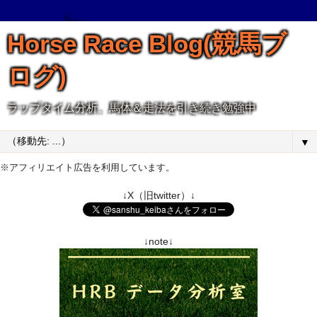
Horse Race Blog(競馬ブ
ログ)
ラップタイム分析、馬体＆走法を引き続き勉強中
▼
※アフィリエイト広告を利用しています。
↓X（旧twitter）↓
↓note↓