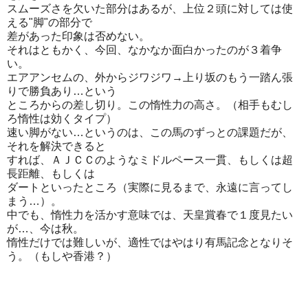
スムーズさを欠いた部分はあるが、上位２頭に対しては使
える"脚"の部分で
差があった印象は否めない。
それはともかく、今回、なかなか面白かったのが３着争
い。
エアアンセムの、外からジワジワ→上り坂のもう一踏ん張
りで勝負あり…という
ところからの差し切り。この惰性力の高さ。（相手もむし
ろ惰性は効くタイプ）
速い脚がない…というのは、この馬のずっとの課題だが、
それを解決できると
すれば、ＡＪＣＣのようなミドルペース一貫、もしくは超
長距離、もしくは
ダートといったところ（実際に見るまで、永遠に言ってし
まう…）。
中でも、惰性力を活かす意味では、天皇賞春で１度見たい
が…、今は秋。
惰性だけでは難しいが、適性ではやはり有馬記念となりそ
う。（もしや香港？）