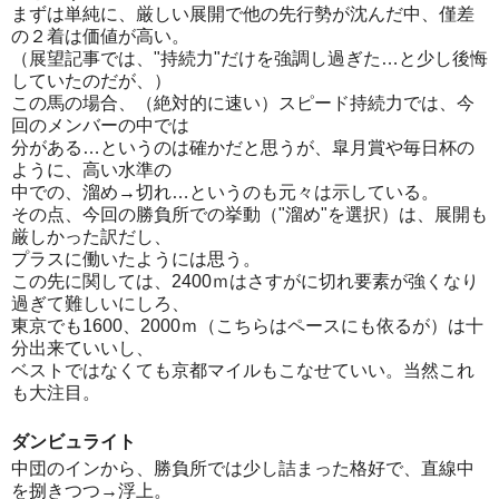
まずは単純に、厳しい展開で他の先行勢が沈んだ中、僅差
の２着は価値が高い。
（展望記事では、"持続力"だけを強調し過ぎた…と少し後悔
していたのだが、）
この馬の場合、（絶対的に速い）スピード持続力では、今
回のメンバーの中では
分がある…というのは確かだと思うが、皐月賞や毎日杯の
ように、高い水準の
中での、溜め→切れ…というのも元々は示している。
その点、今回の勝負所での挙動（"溜め"を選択）は、展開も
厳しかった訳だし、
プラスに働いたようには思う。
この先に関しては、2400ｍはさすがに切れ要素が強くなり
過ぎて難しいにしろ、
東京でも1600、2000ｍ（こちらはペースにも依るが）は十
分出来ていいし、
ベストではなくても京都マイルもこなせていい。当然これ
も大注目。
ダンビュライト
中団のインから、勝負所では少し詰まった格好で、直線中
を捌きつつ→浮上。