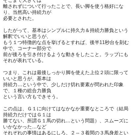
そこまで大きくは
離されずについて行ったことで、長い脚を使う格好にな
り、当然高い持続力が
必要とされた。
したがって、基本はシンプルに持久力＆持続力勝負という
解釈でいいと思うが、
もう１つ特徴的な点を挙げるとすれば、後半11秒台を刻む
中で、コーナー部分で
前が後ろを引き付けるような動きをしたこと。ラップにも
それが表れている。
つまり、これは最後しっかり脚を使えた上位２頭に限って
いいと思うが、基本は
持続力…という中で、少しだけ切れ要素が問われた印象
で、１種の総合力勝負
という言い方もできそう。
この点は、Ｇ１に向けてはなかなか重要なところで（結局
持続力だけではＧ１は
勝てない、所謂Ｇ１馬の切れ…という問題）、スムーズに
いかなかった…など
それぞれの事情はあるにしろ、２⇔３着間の３馬身差とい