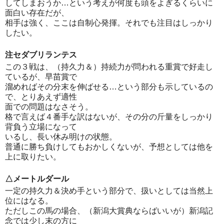
してしまおうか…という考えが何度も頭をよぎるくらいに
面白い存在だが、
相手は強く、ここは自制心発揮。それでも注目はしっかり
したい。
注セダブリランテス
この３戦は、（持久力＆）持続力が問われる重賞で好走し
ているが、早苗賞で
溜めればその分末を伸ばせる…という部分も示しているの
で、とりあえず適性
面での問題はなさそう。
格で言えば４番手な訳はないが、その分の斤量をしっかり
背負う立場になって
いるし、長い休み明けの状態。
普通に勝ち負けしてもおかしくないが、予想としては他を
上に取りたい。
△メートルダール
一定の持久力＆決め手という部分で、扱いとしては当然上
位にはなる。
ただしこの馬の場合、（新潟大賞典ならばいいが）新潟記
念では少し末の方に