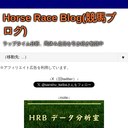
Horse Race Blog(競馬ブ
ログ)
ラップタイム分析、馬体＆走法を引き続き勉強中
▼
※アフィリエイト広告を利用しています。
↓X（旧twitter）↓
↓note↓