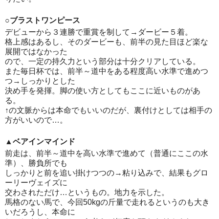
○ブラストワンピース
デビューから３連勝で重賞を制して→ダービー５着。
格上感はあるし、そのダービーも、前半の見た目ほど楽な
展開ではなかった
ので、一定の持久力という部分は十分クリアしている。
また毎日杯では、前半～道中をある程度高い水準で進めつ
つ→しっかりとした
決め手を発揮。脚の使い方としてもここに近いものがあ
る。
↑の文脈からは本命でもいいのだが、裏付けとしては相手の
方がいいので…。
▲ベアインマインド
前走は、前半～道中を高い水準で進めて（普通にここの水
準）、勝負所でも
しっかりと前を追い掛けつつの→粘り込みで、結果もグロ
ーリーヴェイズに
交わされただけ…というもの。地力を示した。
馬格のない馬で、今回50kgの斤量で走れるというのも大き
いだろうし、本命に