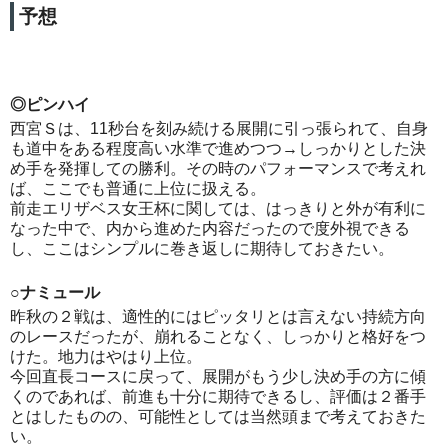
予想
◎ピンハイ
西宮Ｓは、11秒台を刻み続ける展開に引っ張られて、自身
も道中をある程度高い水準で進めつつ→しっかりとした決
め手を発揮しての勝利。その時のパフォーマンスで考えれ
ば、ここでも普通に上位に扱える。
前走エリザベス女王杯に関しては、はっきりと外が有利に
なった中で、内から進めた内容だったので度外視できる
し、ここはシンプルに巻き返しに期待しておきたい。
○ナミュール
昨秋の２戦は、適性的にはピッタリとは言えない持続方向
のレースだったが、崩れることなく、しっかりと格好をつ
けた。地力はやはり上位。
今回直長コースに戻って、展開がもう少し決め手の方に傾
くのであれば、前進も十分に期待できるし、評価は２番手
とはしたものの、可能性としては当然頭まで考えておきた
い。