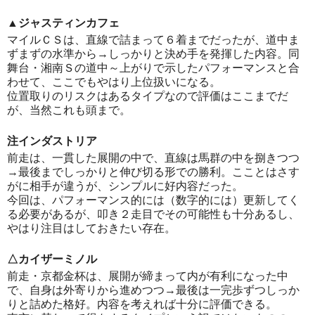
▲ジャスティンカフェ
マイルＣＳは、直線で詰まって６着までだったが、道中ま
ずまずの水準から→しっかりと決め手を発揮した内容。同
舞台・湘南Ｓの道中～上がりで示したパフォーマンスと合
わせて、ここでもやはり上位扱いになる。
位置取りのリスクはあるタイプなので評価はここまでだ
が、当然これも頭まで。
注インダストリア
前走は、一貫した展開の中で、直線は馬群の中を捌きつつ
→最後までしっかりと伸び切る形での勝利。こことはさす
がに相手が違うが、シンプルに好内容だった。
今回は、パフォーマンス的には（数字的には）更新してく
る必要があるが、叩き２走目でその可能性も十分あるし、
やはり注目はしておきたい存在。
△カイザーミノル
前走・京都金杯は、展開が締まって内が有利になった中
で、自身は外寄りから進めつつ→最後は一完歩ずつしっか
りと詰めた格好。内容を考えれば十分に評価できる。