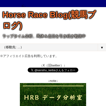
Horse Race Blog(競馬ブ
ログ)
ラップタイム分析、馬体＆走法を引き続き勉強中
▼
※アフィリエイト広告を利用しています。
↓X（旧twitter）↓
↓note↓