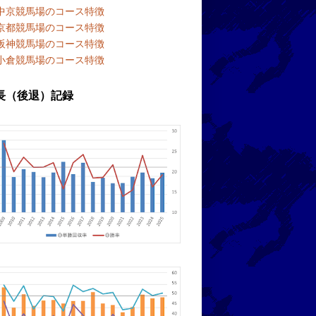
中京競馬場のコース特徴
京都競馬場のコース特徴
阪神競馬場のコース特徴
小倉競馬場のコース特徴
長（後退）記録