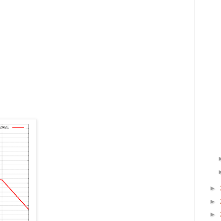
►
►
►