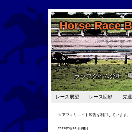
Horse Race
ラップタイム分析、
レース展望
レース回顧
先週
※アフィリエイト広告を利用しています。
2023年3月26日日曜日