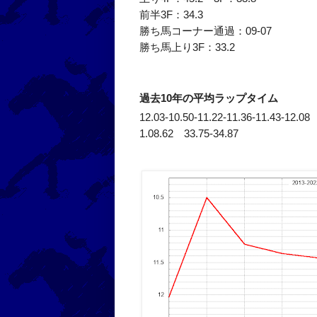
前半3F：34.3
勝ち馬コーナー通過：09-07
勝ち馬上り3F：33.2
過去10年の平均ラップタイム
12.03-10.50-11.22-11.36-11.43-12.08
1.08.62 33.75-34.87