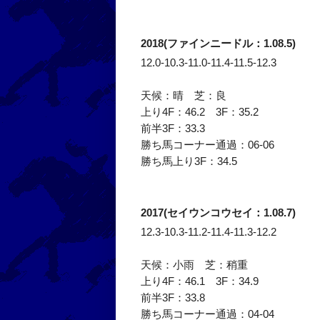
2018(ファインニードル：1.08.5)
12.0-10.3-11.0-11.4-11.5-12.3
天候：晴 芝：良
上り4F：46.2 3F：35.2
前半3F：33.3
勝ち馬コーナー通過：06-06
勝ち馬上り3F：34.5
2017(セイウンコウセイ：1.08.7)
12.3-10.3-11.2-11.4-11.3-12.2
天候：小雨 芝：稍重
上り4F：46.1 3F：34.9
前半3F：33.8
勝ち馬コーナー通過：04-04