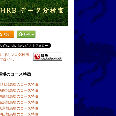
馬場のコース特徴
札幌競馬場のコース特徴
函館競馬場のコース特徴
福島競馬場のコース特徴
新潟競馬場のコース特徴
東京競馬場のコース特徴
中山競馬場のコース特徴