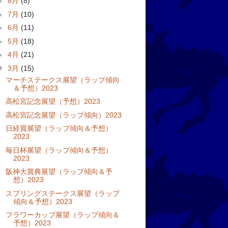
►
8月
(8)
►
7月
(10)
►
6月
(11)
►
5月
(18)
►
4月
(21)
▼
3月
(15)
マーチステークス展望（ラップ傾向
＆予想）2023
高松宮記念展望（予想）2023
高松宮記念展望（ラップ傾向）2023
日経賞展望（ラップ傾向＆予想）
2023
毎日杯展望（ラップ傾向＆予想）
2023
阪神大賞典展望（ラップ傾向＆予
想）2023
スプリングステークス展望（ラップ
傾向＆予想）2023
フラワーカップ展望（ラップ傾向＆
予想）2023