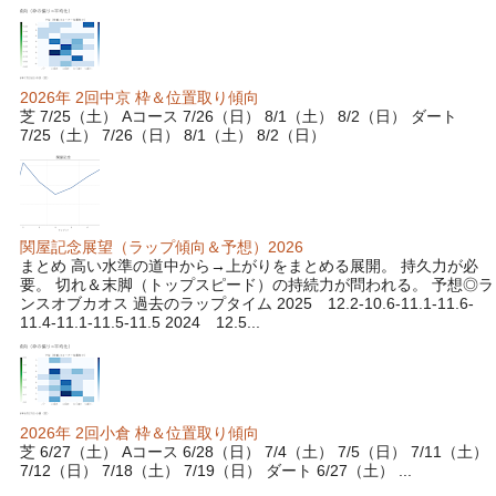
2026年 2回中京 枠＆位置取り傾向
芝 7/25（土） Aコース 7/26（日） 8/1（土） 8/2（日） ダート
7/25（土） 7/26（日） 8/1（土） 8/2（日）
関屋記念展望（ラップ傾向＆予想）2026
まとめ 高い水準の道中から→上がりをまとめる展開。 持久力が必
要。 切れ＆末脚（トップスピード）の持続力が問われる。 予想◎ラ
ンスオブカオス 過去のラップタイム 2025 12.2-10.6-11.1-11.6-
11.4-11.1-11.5-11.5 2024 12.5...
2026年 2回小倉 枠＆位置取り傾向
芝 6/27（土） Aコース 6/28（日） 7/4（土） 7/5（日） 7/11（土）
7/12（日） 7/18（土） 7/19（日） ダート 6/27（土） ...