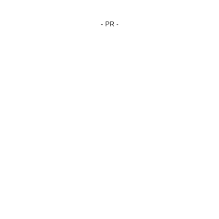
- PR -