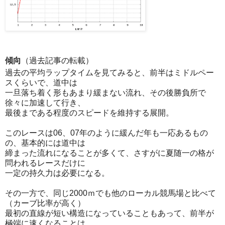
傾向
（過去記事の転載）
過去の平均ラップタイムを見てみると、前半はミドルペー
スくらいで、道中は
一旦落ち着く形もあまり緩まない流れ、その後勝負所で
徐々に加速して行き、
最後まである程度のスピードを維持する展開。
このレースは06、07年のように緩んだ年も一応あるもの
の、基本的には道中は
締まった流れになることが多くて、さすがに夏随一の格が
問われるレースだけに
一定の持久力は必要になる。
その一方で、同じ2000ｍでも他のローカル競馬場と比べて
（カーブ比率が高く）
最初の直線が短い構造になっていることもあって、前半が
極端に速くなることは