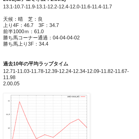
13.1-10.7-11.9-13.1-12.2-12.4-12.0-11.6-11.4-11.7
天候：晴 芝：良
上り4F：46.7 3F：34.7
前半1000ｍ：61.0
勝ち馬コーナー通過：04-04-04-02
勝ち馬上り3F：34.4
過去10年の平均ラップタイム
12.71-11.03-11.78-12.39-12.24-12.34-12.09-11.82-11.67-
11.98
2.00.05