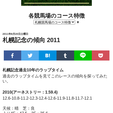
各競馬場のコース特徴
▼
2011年8月20日土曜日
札幌記念の傾向 2011
札幌記念過去10年のラップタイム
過去のラップタイムを見てこのレースの傾向を探ってみた
い。
2010(アーネストリー：1.59.4)
12.6-10.8-11.2-12.3-12.4-12.6-11.9-11.8-11.7-12.1
天候：晴 芝：良