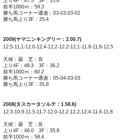
上り4F：47.5 3F：35.6
前半1000ｍ：59.3
勝ち馬コーナー通過：03-03-03-02
勝ち馬上り3F：35.4
2009(ヤマニンキングリー：2.00.7)
12.5-11.1-12.0-12.4-12.2-12.2-12.1-11.9-11.8-12.5
天候：曇 芝：良
上り4F：48.3 3F：36.2
前半1000ｍ：60.2
勝ち馬コーナー通過：05-04-03-03
勝ち馬上り3F：35.8
2008(タスカータソルテ：1.58.6)
12.3-10.9-11.5-11.7-12.0-12.2-12.2-12.4-11.6-11.8
天候：曇 芝：良
上り4F：48.0 3F：35.8
前半1000ｍ：58.4