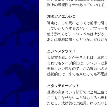
浮上の可能性は十分あっていいはず
注タガノエルシコ
近走は、この馬にとっては前半で引
していたりもするのだが、パフォー
使う形の方が、１つレベルは上がる
あとは単純に届くかどうか…だけだ
△ジャスタウェイ
天皇賞６着…とかを考えれば、単純
それでもタイプ的には、ジワジワと
発揮したい馬なので、この舞台への
感覚的には、来ても来なくても不思
△タッチミーノット
基礎の高さという部分では当然上位
ここをこなせない…とはもちろん思
ただし、成績的には結局、ゆったり