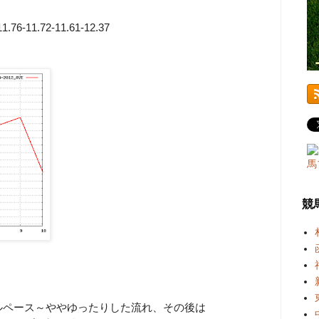
11.76-11.72-11.61-12.37
競
ルペース～ややゆったりした流れ、その後は