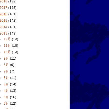
2018
(192)
2017
(195)
2016
(181)
2015
(142)
2014
(181)
2013
(149)
►
12月
(13)
►
11月
(18)
►
10月
(13)
►
9月
(11)
►
8月
(9)
►
7月
(7)
►
6月
(11)
►
5月
(14)
►
4月
(13)
►
3月
(16)
►
2月
(12)