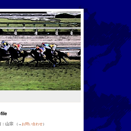
file
前：山宗
（→
お問い合わせ
）