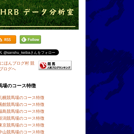
馬場のコース特徴
札幌競馬場のコース特徴
函館競馬場のコース特徴
福島競馬場のコース特徴
新潟競馬場のコース特徴
東京競馬場のコース特徴
中山競馬場のコース特徴