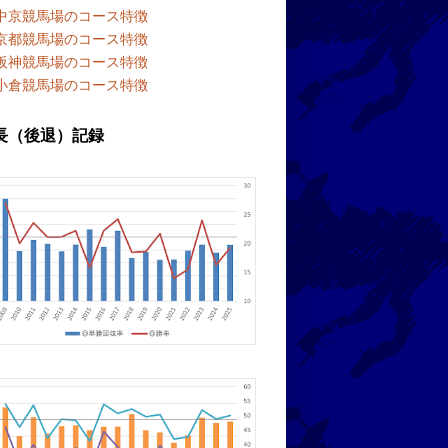
中京競馬場のコース特徴
京都競馬場のコース特徴
阪神競馬場のコース特徴
小倉競馬場のコース特徴
長（後退）記録