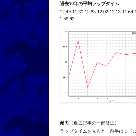
過去10年の平均ラップタイム
12.49-11.30-12.83-12.02-12.13-11.69-
1.59.92
傾向
（過去記事の一部修正）
ラップタイムを見ると、前半はミド