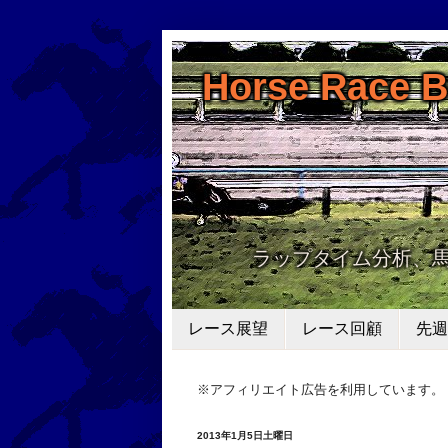
Horse Race
ラップタイム分析、
レース展望
レース回顧
先週
※アフィリエイト広告を利用しています。
2013年1月5日土曜日