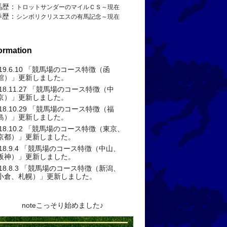
馬歴：
トロットサンダーのマイルＣＳ～現在
券歴：
シンボリクリスエスの有馬記念～現在
ormation
'19.6.10 「競馬場のコース特徴（函
館）」更新しました。
'18.11.27 「競馬場のコース特徴（中
京）」更新しました。
'18.10.29 「競馬場のコース特徴（福
島）」更新しました。
'18.10.2 「競馬場のコース特徴（東京、
京都）」更新しました。
'18.9.4 「競馬場のコース特徴（中山、
阪神）」更新しました。
'18.8.3 「競馬場のコース特徴（新潟、
小倉、札幌）」更新しました。
noteこっそり始めました♪