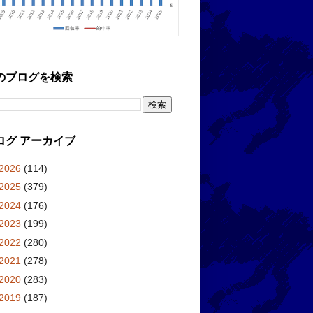
のブログを検索
ログ アーカイブ
2026
(114)
2025
(379)
2024
(176)
2023
(199)
2022
(280)
2021
(278)
2020
(283)
2019
(187)