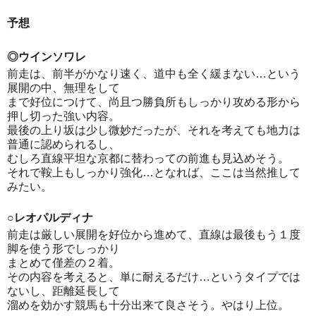
予想
◎ウインソワレ
前走は、前半がかなり速く、道中も全く緩まない…という
展開の中、無理をして
まで好位につけて、尚且つ勝負所もしっかり攻める形から
押し切った強い内容。
最後の上り坂は少し微妙だったが、それを考えても地力は
普通に認められるし、
むしろ直線平坦な京都に替わっての前進も見込めそう。
それで鞍上もしっかり強化…となれば、ここは当然推して
みたい。
○レオパルディナ
前走は厳しい展開を好位から進めて、直線は最後もう１度
脚を使う形でしっかり
まとめて僅差の２着。
その内容を考えると、単に耐えるだけ…というタイプでは
ないし、距離延長して
溜めを効かす競馬も十分出来て良さそう。やはり上位。