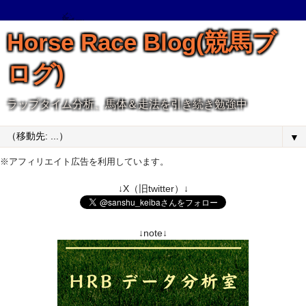
Horse Race Blog(競馬ブ
ログ)
ラップタイム分析、馬体＆走法を引き続き勉強中
▼
※アフィリエイト広告を利用しています。
↓X（旧twitter）↓
↓note↓