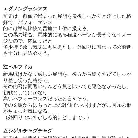
▲ダノングラシアス
前走は、前傾で締まった展開を最後しっかりと浮上した格
好で、パフォーマンス
的には単純比較で普通に上位に扱える。
この馬の場合、馬体的にある程度パーツが長そうなイメー
ジなので、内回りだと
多少持て余し気味にも見えたし、外回りに替わっての前進
も十分に見込めそう。
注ペルフィカ
新馬戦はかなり厳しい展開を、後方から鋭く伸びてしっか
り差し切った格好で、
その内容は同週のりんどう賞と比べても遜色なかったし、
初戦としてはかなり
高いパフォーマンスだったと言えそう。
その文脈からはもっと上の評価でいいはずだが…脚元の形
がちょっと気になる。
（外回りでの伸びしろ的にどこまで…）
△シゲルチャグチャグ