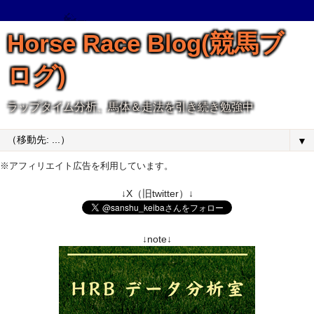
Horse Race Blog(競馬ブ
ログ)
ラップタイム分析、馬体＆走法を引き続き勉強中
▼
※アフィリエイト広告を利用しています。
↓X（旧twitter）↓
↓note↓