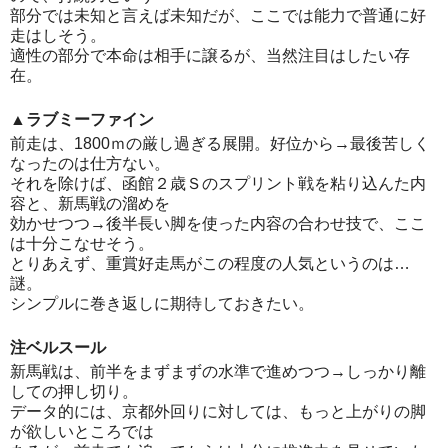
部分では未知と言えば未知だが、ここでは能力で普通に好
走はしそう。
適性の部分で本命は相手に譲るが、当然注目はしたい存
在。
▲ラブミーファイン
前走は、1800ｍの厳し過ぎる展開。好位から→最後苦しく
なったのは仕方ない。
それを除けば、函館２歳Ｓのスプリント戦を粘り込んた内
容と、新馬戦の溜めを
効かせつつ→後半長い脚を使った内容の合わせ技で、ここ
は十分こなせそう。
とりあえず、重賞好走馬がこの程度の人気というのは…
謎。
シンプルに巻き返しに期待しておきたい。
注ベルスール
新馬戦は、前半をまずまずの水準で進めつつ→しっかり離
しての押し切り。
データ的には、京都外回りに対しては、もっと上がりの脚
が欲しいところでは