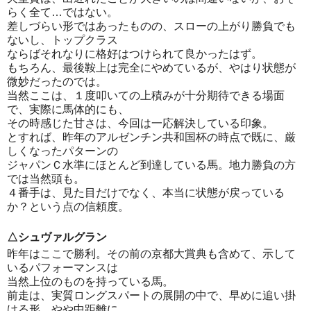
らく全て…ではない。
差しづらい形ではあったものの、スローの上がり勝負でも
ないし、トップクラス
ならばそれなりに格好はつけられて良かったはず。
もちろん、最後鞍上は完全にやめているが、やはり状態が
微妙だったのでは。
当然ここは、１度叩いての上積みが十分期待できる場面
で、実際に馬体的にも、
その時感じた甘さは、今回は一応解決している印象。
とすれば、昨年のアルゼンチン共和国杯の時点で既に、厳
しくなったパターンの
ジャパンＣ水準にほとんど到達している馬。地力勝負の方
では当然頭も。
４番手は、見た目だけでなく、本当に状態が戻っている
か？という点の信頼度。
△シュヴァルグラン
昨年はここで勝利。その前の京都大賞典も含めて、示して
いるパフォーマンスは
当然上位のものを持っている馬。
前走は、実質ロングスパートの展開の中で、早めに追い掛
ける形。やや中距離に