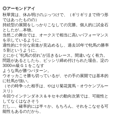
◎アーモンドアイ
秋華賞は、休み明けのぶっつけで、（ギリギリまで待つ形
ではあったものの）
持続型の展開をしっかりこなしての完勝。個人的に試金石
としたが…本物。
当然この舞台では、オークスで相当に高いパフォーマンス
を示しているように、
適性的に十分な前進が見込めるし、過去10年で牝馬の勝率
５割というように、
とにかく"牝馬の切れ"が活きるレース。間違いなく有力。
問題があるとしたら、ビッシリ締め付けられた場合。淀の
3000ｍ級Ｇ１をこなす
ような馬が勝つパターン。
ウオッカこそ勝ち切っているが、その手の展開では基本的
に牡馬が強い。
（その時争った相手は、やはり菊花賞馬・オウケンブルー
スリ）
今回ウインテンダネス＆キセキの動向次第では、可能性と
してなくはなさそう
だし…、確率的には半々か。もちろん、それをこなせる可
能性もあるのだから、