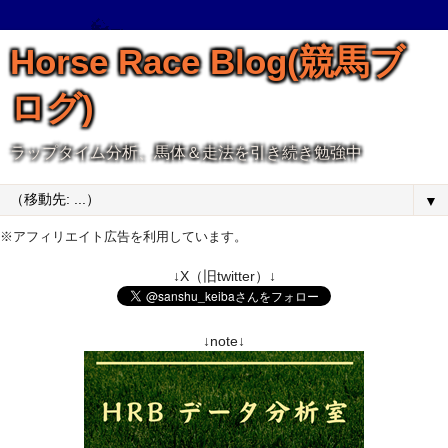
Horse Race Blog(競馬ブ
ログ)
ラップタイム分析、馬体＆走法を引き続き勉強中
▼
※アフィリエイト広告を利用しています。
↓X（旧twitter）↓
↓note↓