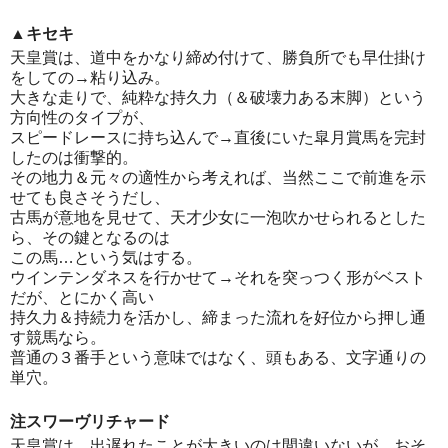
▲キセキ
天皇賞は、道中をかなり締め付けて、勝負所でも早仕掛け
をしての→粘り込み。
大きな走りで、純粋な持久力（＆破壊力ある末脚）という
方向性のタイプが、
スピードレースに持ち込んで→直後にいた皐月賞馬を完封
したのは衝撃的。
その地力＆元々の適性から考えれば、当然ここで前進を示
せても良さそうだし、
古馬が意地を見せて、天才少女に一泡吹かせられるとした
ら、その鍵となるのは
この馬…という気はする。
ウインテンダネスを行かせて→それを突っつく形がベスト
だが、とにかく高い
持久力＆持続力を活かし、締まった流れを好位から押し通
す競馬なら。
普通の３番手という意味ではなく、頭もある、文字通りの
単穴。
注スワーヴリチャード
天皇賞は、出遅れたことが大きいのは間違いないが、おそ