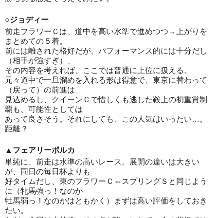
○ジョディー
前走フラワーＣは、道中を高い水準で進めつつ→上がりを
まとめての５着。
前には離された格好だが、パフォーマンス的には十分だし
（相手が強すぎ）、
その内容を考えれば、ここでは普通に上位に扱える。
元々道中で一旦溜めを入れる形は得意で、東京に替わって
（戻って）の前進は
見込めるし、クイーンＣで惜しくも逃した鞍上の初重賞制
覇も、可能性としては
あって良さそう。それにしても、この人気はいったい…。
距離？
▲フェアリーポルカ
単純に、前走は水準の高いレース。展開の違いは大きい
が、同日の毎日杯よりも
好タイムだし、東のフラワーＣ⇔スプリングＳと同じよう
に（牝馬強っ！なのか
牡馬弱っ！なのかはともかく）まずは高い評価をしておき
たい。