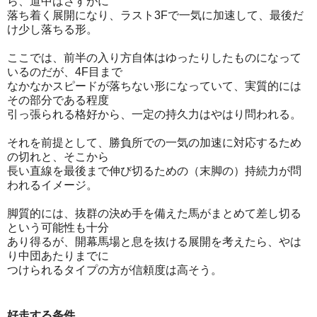
ら、道中はさすがに
落ち着く展開になり、ラスト3Fで一気に加速して、最後だ
け少し落ちる形。
ここでは、前半の入り方自体はゆったりしたものになって
いるのだが、4F目まで
なかなかスピードが落ちない形になっていて、実質的には
その部分である程度
引っ張られる格好から、一定の持久力はやはり問われる。
それを前提として、勝負所での一気の加速に対応するため
の切れと、そこから
長い直線を最後まで伸び切るための（末脚の）持続力が問
われるイメージ。
脚質的には、抜群の決め手を備えた馬がまとめて差し切る
という可能性も十分
あり得るが、開幕馬場と息を抜ける展開を考えたら、やは
り中団あたりまでに
つけられるタイプの方が信頼度は高そう。
好走する条件