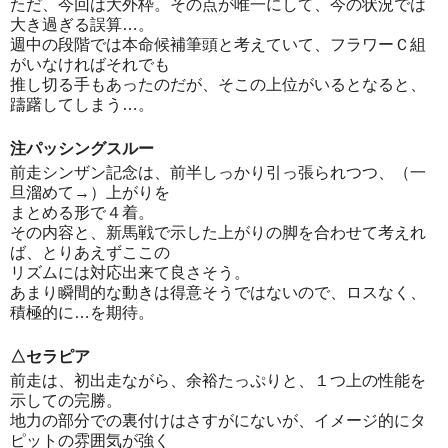
ただ、今回は大外枠。その点が唯一にして、今の状況では
大き過ぎる誤算…。
週中の段階では本命候補筆頭と考えていて、フラワーＣ組
がいなければそれでも
推し切る手もあったのだが、そこの上位がいるとなると、
躊躇してしまう…。
注パッシングスルー
前走シンザン記念は、前半しっかり引っ張られつつ、（一
旦溜めて→）上がりを
まとめる形で４着。
その内容と、新馬戦で示した上がりの脚を合わせて考えれ
ば、とりあえずここの
リズムには対応出来て良さそう。
あまり瞬間的な動きは得意そうではないので、ロスなく、
積極的に…を期待。
△セラピア
前走は、初出走ながら、余裕たっぷりと、１つ上の性能を
示しての完勝。
地力の部分での裏付けはさすがにないが、イメージ的にタ
ピットの雰囲気が強く