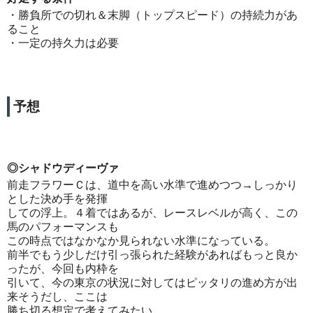
・勝負所での切れ＆末脚（トップスピード）の持続力があ
ること
・一定の持久力は必要
予想
◎シャドウディーヴァ
前走フラワーＣは、道中を高い水準で進めつつ→しっかり
とした決め手を発揮
しての浮上。４着ではあるが、レースレベルが高く、この
馬のパフォーマンスも
この時点ではなかなか見られない水準になっている。
前半でもう少しだけ引っ張られた経験があればもっと良か
ったが、今回も内枠を
引いて、今の東京の状況に対してはピッタリの進め方が出
来そうだし、ここは
勝ち切る想定で考えてみたい。