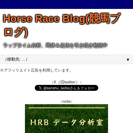
Horse Race Blog(競馬ブ
ログ)
ラップタイム分析、馬体＆走法を引き続き勉強中
▼
※アフィリエイト広告を利用しています。
↓X（旧twitter）↓
↓note↓