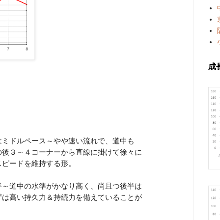
成
はミドルペース～やや速い流れで、道中も
の後３～４コーナーから直線に掛けて徐々に
スピードを維持する形。
半～道中の水準がかなり高く、尚且つ後半は
ずは高い持久力＆持続力を備えていることが