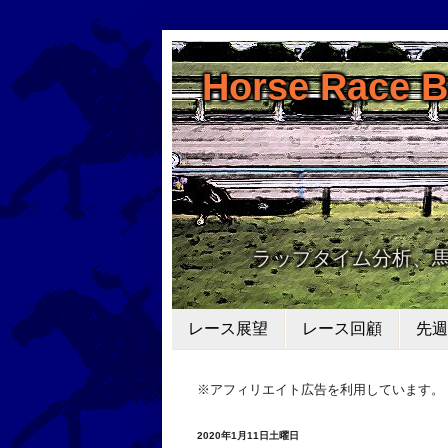
Horse Race
ラップタイム分析、
レース展望
レース回顧
先週
※アフィリエイト広告を利用しています。
2020年1月11日土曜日