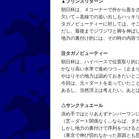
▲プリンスリターン
朝日杯は、４コーナーで外から蓋を
欠いて→直線での追い出しもハッキ
タガノビューティーに対しては、そ
だし、最後までジワジワと脚を伸ば
地力の裏付け的には、その時の内容
注タガノビューティー
朝日杯は、ハイペースで位置取り的
かなり高い水準で進めつつ→（止ま
やはりその地力は認めておきたいと
今回は、元々ダートを走っていたこ
あるし、当然浮上は考えたい。あと
△サンクテュエール
決め手ではとりあえずナンバーワン
（芝⇔ダート関係なく…ならば、タ
しかし地力の裏付けで序列をつける
（東京で伸び切れなかった原因とも