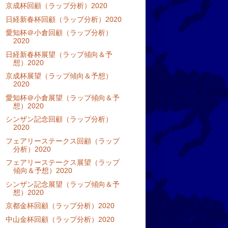
京成杯回顧（ラップ分析）2020
日経新春杯回顧（ラップ分析）2020
愛知杯＠小倉回顧（ラップ分析）
2020
日経新春杯展望（ラップ傾向＆予
想）2020
京成杯展望（ラップ傾向＆予想）
2020
愛知杯＠小倉展望（ラップ傾向＆予
想）2020
シンザン記念回顧（ラップ分析）
2020
フェアリーステークス回顧（ラップ
分析）2020
フェアリーステークス展望（ラップ
傾向＆予想）2020
シンザン記念展望（ラップ傾向＆予
想）2020
京都金杯回顧（ラップ分析）2020
中山金杯回顧（ラップ分析）2020