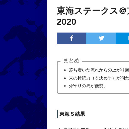
東海ステークス＠
2020
まとめ
落ち着いた流れからの上がり
末の持続力（＆決め手）が問
外寄りの馬が優勢。
東海Ｓ結果