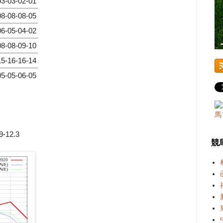
03-03-02-01
08-08-08-05
06-05-04-02
08-08-09-10
15-16-16-14
05-05-06-05
9-12.3
競