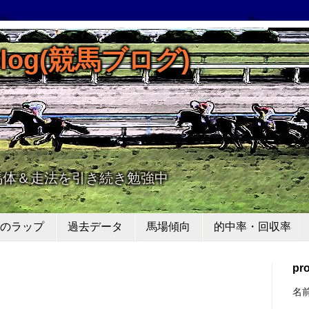
 Blog(競馬ブログ)
馬体＆走法を引き続き勉強中
のラップ
過去データ
馬場傾向
的中率・回収率
pro
名