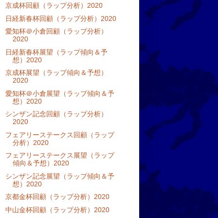
京成杯回顧（ラップ分析）2020
日経新春杯回顧（ラップ分析）2020
愛知杯＠小倉回顧（ラップ分析）
2020
日経新春杯展望（ラップ傾向＆予
想）2020
京成杯展望（ラップ傾向＆予想）
2020
愛知杯＠小倉展望（ラップ傾向＆予
想）2020
シンザン記念回顧（ラップ分析）
2020
フェアリーステークス回顧（ラップ
分析）2020
フェアリーステークス展望（ラップ
傾向＆予想）2020
シンザン記念展望（ラップ傾向＆予
想）2020
京都金杯回顧（ラップ分析）2020
中山金杯回顧（ラップ分析）2020