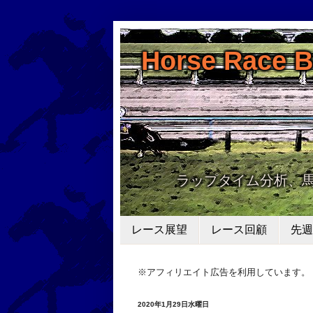
Horse Race
ラップタイム分析、
レース展望
レース回顧
先週
※アフィリエイト広告を利用しています。
2020年1月29日水曜日