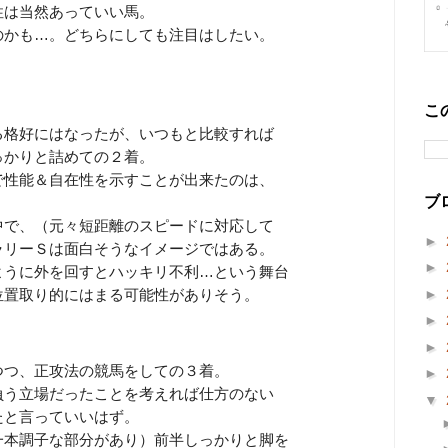
性は当然あっていい馬。
のかも…。どちらにしても注目はしたい。
）
こ
る格好にはなったが、いつもと比較すれば
っかりと詰めての２着。
で性能＆自在性を示すことが出来たのは、
ブ
中で、（元々短距離のスピードに対応して
►
ラリーＳは面白そうなイメージではある。
►
ように外を回すとハッキリ不利…という舞台
►
位置取り的にはまる可能性がありそう。
►
►
つつ、正攻法の競馬をしての３着。
►
負う立場だったことを考えれば仕方のない
▼
たと言っていいはず。
一本調子な部分があり）前半しっかりと脚を