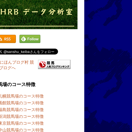
馬場のコース特徴
札幌競馬場のコース特徴
函館競馬場のコース特徴
福島競馬場のコース特徴
新潟競馬場のコース特徴
東京競馬場のコース特徴
中山競馬場のコース特徴