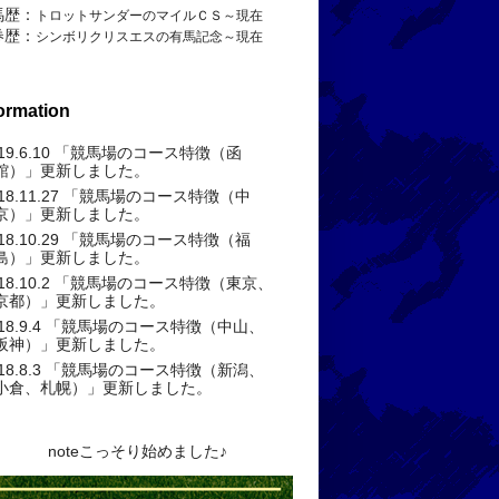
馬歴：
トロットサンダーのマイルＣＳ～現在
券歴：
シンボリクリスエスの有馬記念～現在
ormation
'19.6.10 「競馬場のコース特徴（函
館）」更新しました。
'18.11.27 「競馬場のコース特徴（中
京）」更新しました。
'18.10.29 「競馬場のコース特徴（福
島）」更新しました。
'18.10.2 「競馬場のコース特徴（東京、
京都）」更新しました。
'18.9.4 「競馬場のコース特徴（中山、
阪神）」更新しました。
'18.8.3 「競馬場のコース特徴（新潟、
小倉、札幌）」更新しました。
noteこっそり始めました♪