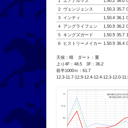
１
エアアルマス
1.50.2
36.0
２
ヴェンジェンス
1.50.3
35.7
３
インティ
1.50.4
36.1
４
アングライフェン
1.50.9
36.2
５
キングズガード
1.50.9
35.7
６
ヒストリーメイカー
1.50.9
36.4
天候：晴 ダート：重
上り4F：48.5 3F：36.2
前半1000ｍ：61.7
12.3-11.7-12.9-12.4-12.4-12.3-12.0-11.