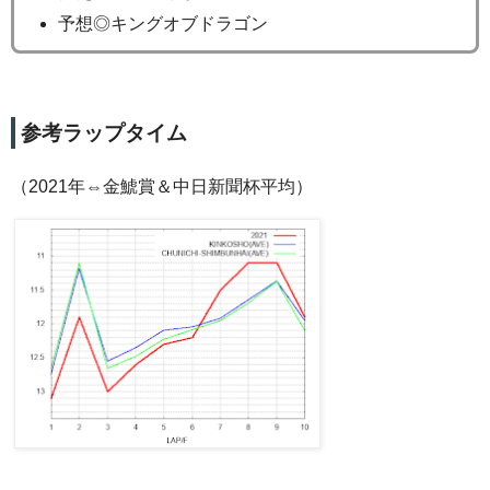
予想◎キングオブドラゴン
参考ラップタイム
（2021年⇔金鯱賞＆中日新聞杯平均）