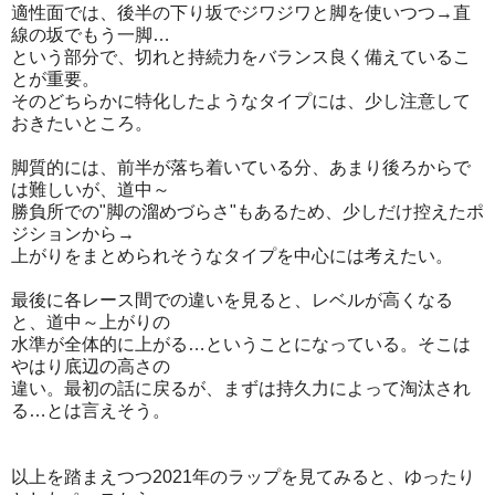
適性面では、後半の下り坂でジワジワと脚を使いつつ→直
線の坂でもう一脚…
という部分で、切れと持続力をバランス良く備えているこ
とが重要。
そのどちらかに特化したようなタイプには、少し注意して
おきたいところ。
脚質的には、前半が落ち着いている分、あまり後ろからで
は難しいが、道中～
勝負所での"脚の溜めづらさ"もあるため、少しだけ控えたポ
ジションから→
上がりをまとめられそうなタイプを中心には考えたい。
最後に各レース間での違いを見ると、レベルが高くなる
と、道中～上がりの
水準が全体的に上がる…ということになっている。そこは
やはり底辺の高さの
違い。最初の話に戻るが、まずは持久力によって淘汰され
る…とは言えそう。
以上を踏まえつつ2021年のラップを見てみると、ゆったり