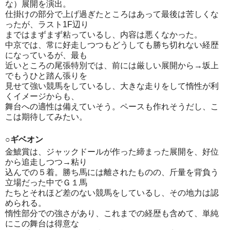
な）展開を演出。
仕掛けの部分で上げ過ぎたところはあって最後は苦しくな
ったが、ラスト1F辺り
まではまずまず粘っているし、内容は悪くなかった。
中京では、常に好走しつつもどうしても勝ち切れない経歴
になっているが、最も
近いところの尾張特別では、前には厳しい展開から→坂上
でもうひと踏ん張りを
見せて強い競馬をしているし、大きな走りをして惰性が利
くイメージからも、
舞台への適性は備えていそう。ペースも作れそうだし、こ
こは期待してみたい。
○ギベオン
金鯱賞は、ジャックドールが作った締まった展開を、好位
から追走しつつ→粘り
込んでの５着。勝ち馬には離されたものの、斤量を背負う
立場だった中でＧ１馬
たちとそれほど差のない競馬をしているし、その地力は認
められる。
惰性部分での強さがあり、これまでの経歴も含めて、単純
にこの舞台は得意な