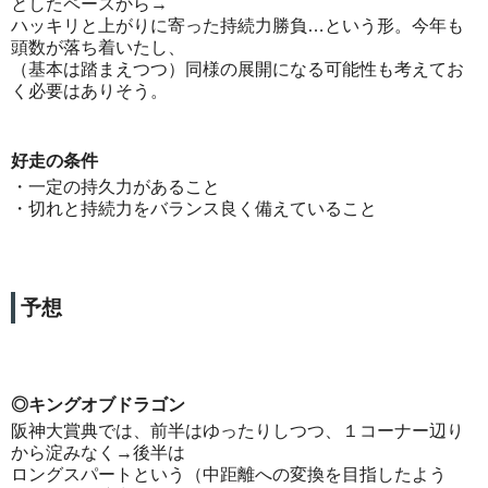
としたペースから→
ハッキリと上がりに寄った持続力勝負…という形。今年も
頭数が落ち着いたし、
（基本は踏まえつつ）同様の展開になる可能性も考えてお
く必要はありそう。
好走の条件
・一定の持久力があること
・切れと持続力をバランス良く備えていること
予想
◎キングオブドラゴン
阪神大賞典では、前半はゆったりしつつ、１コーナー辺り
から淀みなく→後半は
ロングスパートという（中距離への変換を目指したよう