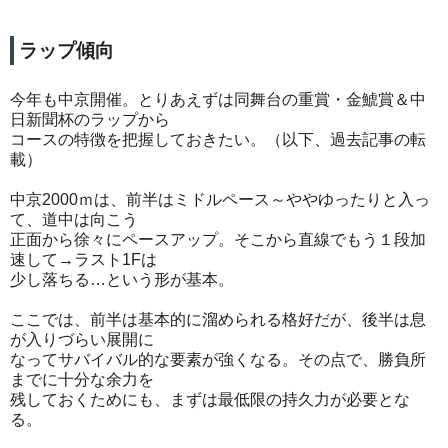
ラップ傾向
今年も中京開催。とりあえずは同舞台の重賞・金鯱賞＆中
日新聞杯のラップから
コースの特徴を把握しておきたい。（以下、過去記事の転
載）
中京2000ｍは、前半はミドルペース～ややゆったりと入っ
て、道中は向こう
正面から徐々にペースアップ。そこから直線でもう１段加
速して→ラスト1Fは
少し落ちる…という形が基本。
ここでは、前半は基本的に溜められる格好だが、後半は息
が入りづらい展開に
なってサバイバル的な要素が強くなる。その点で、勝負所
までに十分な余力を
残しておくためにも、まずは最低限の持久力が必要とな
る。