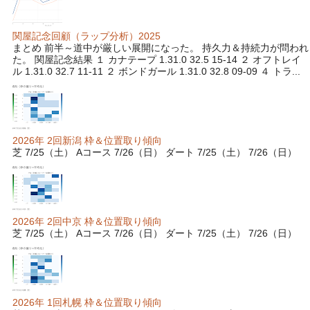
関屋記念回顧（ラップ分析）2025
まとめ 前半～道中が厳しい展開になった。 持久力＆持続力が問われ
た。 関屋記念結果 １ カナテープ 1.31.0 32.5 15-14 ２ オフトレイ
ル 1.31.0 32.7 11-11 ２ ボンドガール 1.31.0 32.8 09-09 ４ トラ...
2026年 2回新潟 枠＆位置取り傾向
芝 7/25（土） Aコース 7/26（日） ダート 7/25（土） 7/26（日）
2026年 2回中京 枠＆位置取り傾向
芝 7/25（土） Aコース 7/26（日） ダート 7/25（土） 7/26（日）
2026年 1回札幌 枠＆位置取り傾向