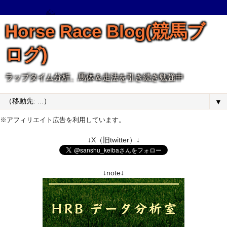
Horse Race Blog(競馬ブ
ログ)
ラップタイム分析、馬体＆走法を引き続き勉強中
▼
※アフィリエイト広告を利用しています。
↓X（旧twitter）↓
↓note↓