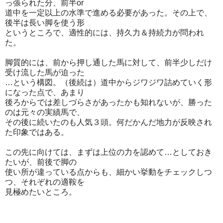
っ張られた分、前半or
道中を一定以上の水準で進める必要があった。その上で、
後半は長い脚を使う形
というところで、適性的には、持久力＆持続力が問われ
た。
脚質的には、前から押し通した馬に対して、前半少しだけ
受け流した馬が迫った
…という構図。（後続は）道中からジワジワ詰めていく形
になった点で、あまり
後ろからでは差しづらさがあったかも知れないが、勝った
のは元々の実績馬で、
その後に続いたのも人気３頭。何だかんだ地力が反映され
た印象ではある。
この先に向けては、まずは上位の力を認めて…としておき
たいが、前後で脚の
使い所が違っている点からも、細かい挙動をチェックしつ
つ、それぞれの適鞍を
見極めたいところ。