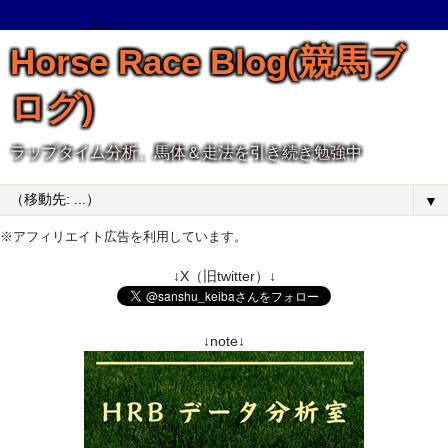
Horse Race Blog(競馬ブ
ログ)
ラップタイム分析、馬体＆走法を引き続き勉強中
▼
※アフィリエイト広告を利用しています。
↓X（旧twitter）↓
↓note↓