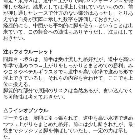
前走・東海Ｓは、道中～上がりで高いパフォーマンスを発
揮した格好。結果としては浮上し切れていないものの、前
が押し通したレースで仕方のない部分はあったし、とりあ
えずは自身が実際に示した数字を評価しておきたい。
経歴的にも、中団から平均的に脚を使う…ということは出
来ていて、この舞台への適性もありそうだし、注目はして
おきたい。
注ホウオウルーレット
同舞台・堺Ｓは、前半は受け流した格好だが、道中を高い
水準で進めつつ→上がりをしっかりとまとめての勝利。み
やこＳやベテルギウスＳでも道中を高い水準で進める形で
浮上できているし、それらの内容を合わせて、ここでも上
位に扱える。
脚質的な部分で展開のリスクは当然あるが、食い込んでく
る可能性は考えておきたい。
△ラインオブソウル
マーチＳは、展開に引っ張られて、道中を高い水準で進め
つつ→上がりをまとめた格好。前には少し離されたが、最
後までジワジワと脚を伸ばしていたし、一定の力は示し
た。