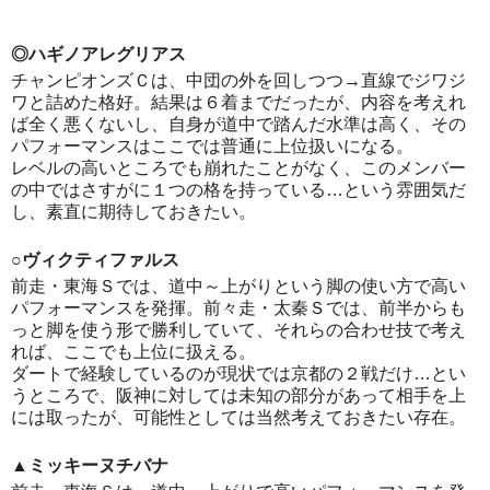
◎ハギノアレグリアス
チャンピオンズＣは、中団の外を回しつつ→直線でジワジ
ワと詰めた格好。結果は６着までだったが、内容を考えれ
ば全く悪くないし、自身が道中で踏んだ水準は高く、その
パフォーマンスはここでは普通に上位扱いになる。
レベルの高いところでも崩れたことがなく、このメンバー
の中ではさすがに１つの格を持っている…という雰囲気だ
し、素直に期待しておきたい。
○ヴィクティファルス
前走・東海Ｓでは、道中～上がりという脚の使い方で高い
パフォーマンスを発揮。前々走・太秦Ｓでは、前半からも
っと脚を使う形で勝利していて、それらの合わせ技で考え
れば、ここでも上位に扱える。
ダートで経験しているのが現状では京都の２戦だけ…とい
うところで、阪神に対しては未知の部分があって相手を上
には取ったが、可能性としては当然考えておきたい存在。
▲ミッキーヌチバナ