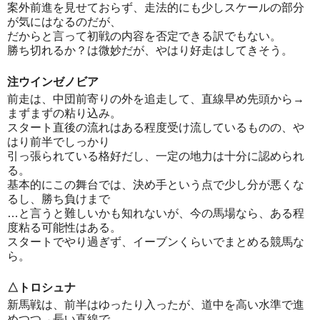
案外前進を見せておらず、走法的にも少しスケールの部分
が気にはなるのだが、
だからと言って初戦の内容を否定できる訳でもない。
勝ち切れるか？は微妙だが、やはり好走はしてきそう。
注ウインゼノビア
前走は、中団前寄りの外を追走して、直線早め先頭から→
まずまずの粘り込み。
スタート直後の流れはある程度受け流しているものの、や
はり前半でしっかり
引っ張られている格好だし、一定の地力は十分に認められ
る。
基本的にこの舞台では、決め手という点で少し分が悪くな
るし、勝ち負けまで
…と言うと難しいかも知れないが、今の馬場なら、ある程
度粘る可能性はある。
スタートでやり過ぎず、イーブンくらいでまとめる競馬な
ら。
△トロシュナ
新馬戦は、前半はゆったり入ったが、道中を高い水準で進
めつつ→長い直線で