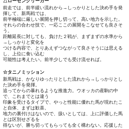
△ローゼンクリーガー
前走では、前半緩い流れから→しっかりとした決め手を発
揮して、新馬戦では、
前半極端に厳しい展開を押し切って、高い地力を示した。
それらの合わせ技で、一応ここの展開をこなせても良さそ
う。
距離延長に対しても、負けた２戦が、まずまずの水準から
→しっかりと変化を
つける内容で、とりあえずつながって良さそうには思える
し、上位に食い込む
可能性は考えたい。前半少しでも受け流せれば。
☆タニノミッション
新馬戦は、かなりゆったりとした流れから→しっかりとし
た決め手を発揮。
追ってからの暴れるような推進力。ウオッカの産駒の中
で、これまでとは違う
印象を受けるタイプで、やっと性能に優れた馬が現れたこ
と自体、まずは歓喜。
地力の裏付けはないので、扱いとしては、上に評価した馬
とは区別せざるを
得ないが、勝ち切ってもらっても全く構わない。応援した