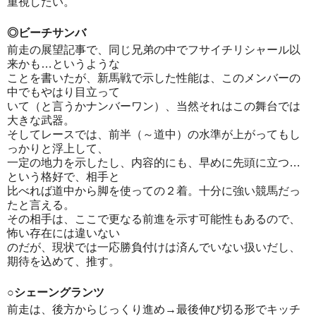
重視したい。
◎ビーチサンバ
前走の展望記事で、同じ兄弟の中でフサイチリシャール以
来かも…というような
ことを書いたが、新馬戦で示した性能は、このメンバーの
中でもやはり目立って
いて（と言うかナンバーワン）、当然それはこの舞台では
大きな武器。
そしてレースでは、前半（～道中）の水準が上がってもし
っかりと浮上して、
一定の地力を示したし、内容的にも、早めに先頭に立つ…
という格好で、相手と
比べれば道中から脚を使っての２着。十分に強い競馬だっ
たと言える。
その相手は、ここで更なる前進を示す可能性もあるので、
怖い存在には違いない
のだが、現状では一応勝負付けは済んでいない扱いだし、
期待を込めて、推す。
○シェーングランツ
前走は、後方からじっくり進め→最後伸び切る形でキッチ