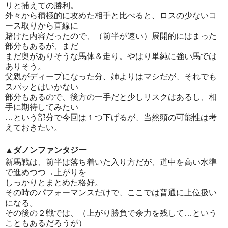
リと捕えての勝利。
外々から積極的に攻めた相手と比べると、ロスの少ないコ
ース取りから直線に
賭けた内容だったので、（前半が速い）展開的にはまった
部分もあるが、まだ
まだ奥がありそうな馬体＆走り。やはり単純に強い馬では
ありそう。
父親がディープになった分、姉よりはマシだが、それでも
スパッとはいかない
部分もあるので、後方の一手だと少しリスクはあるし、相
手に期待してみたい
…という部分で今回は１つ下げるが、当然頭の可能性は考
えておきたい。
▲ダノンファンタジー
新馬戦は、前半は落ち着いた入り方だが、道中を高い水準
で進めつつ→上がりを
しっかりとまとめた格好。
その時のパフォーマンスだけで、ここでは普通に上位扱い
になる。
その後の２戦では、（上がり勝負で余力を残して…という
こともあるだろうが）