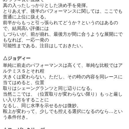
真の入ったしっかりとした決め手を発揮。
とりあえず、後半のパフォーマンスに関しては、ここでも
普通に上位に扱える。
前半からもっと引っ張られてどうか？というのはあるの
で、結局高い評価には
しづらいが、前が崩れ、最後方が間に合うような展開にで
もなれば、一応一発の
可能性まである。注目はしておきたい。
△ジョディー
単純に前走のパフォーマンスは高くて、単純な比較ではア
ルテミスＳとそれ程
大きくは変わらない。ただし、その時の内容を同レースに
当てはめると、位置
取りはシェーングランツと同じ辺りになる。
当然ここでは、（位置取りが変わらない限り）もっと厳し
い入り方をすることに
なるし、同じ水準を示せるかは微妙。
鞍上が変わって、少しでも控える選択になるのなら…とい
う条件付き。