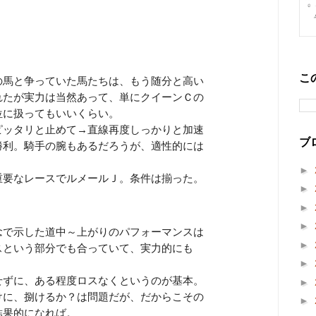
こ
の馬と争っていた馬たちは、もう随分と高い
れたが実力は当然あって、単にクイーンＣの
位に扱ってもいいくらい。
ピッタリと止めて→直線再度しっかりと加速
ブ
勝利。騎手の腕もあるだろうが、適性的には
►
重要なレースでルメールＪ。条件は揃った。
►
►
►
念で示した道中～上がりのパフォーマンスは
►
スという部分でも合っていて、実力的にも
►
せずに、ある程度ロスなくというのが基本。
►
けに、捌けるか？は問題だが、だからこその
►
結果的になれば。