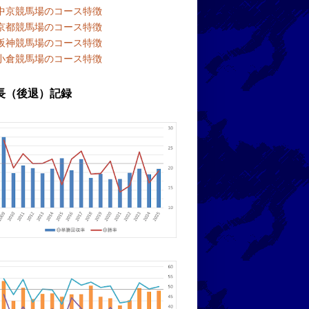
中京競馬場のコース特徴
京都競馬場のコース特徴
阪神競馬場のコース特徴
小倉競馬場のコース特徴
長（後退）記録