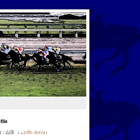
file
前：山宗
（→
お問い合わせ
）