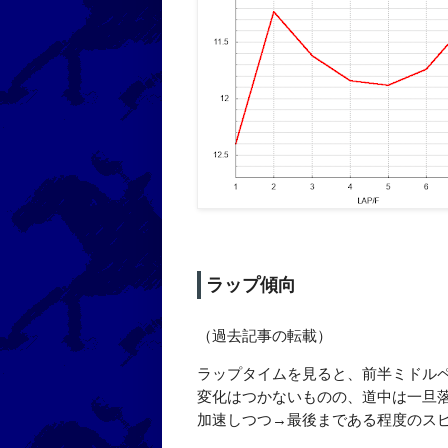
ラップ傾向
（過去記事の転載）
ラップタイムを見ると、前半ミドル
変化はつかないものの、道中は一旦
加速しつつ→最後まである程度のス