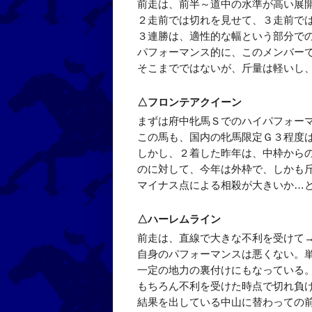
前走は、前半～道中の水準が高い展
２走前では切れを見せて、３走前で
３連勝は、適性的な幅という部分で
パフォーマンス的に、このメンバー
そこまでではないが、斤量は軽いし
△フロンテアクイーン
まずは府中牝馬Ｓでのハイパフォー
この馬も、国内の牝馬限定Ｇ３程度
しかし、２着した昨年は、中枠から
のに対して、今年は外枠で、しかも
マイナス点による相殺が大きいか…
△ハーレムライン
前走は、直線で大きな不利を受けて
自身のパフォーマンスは悪くない。
一定の地力の裏付けにもなっている
もちろん不利を受けた時点で切れ負
結果を出している中山に替わっての