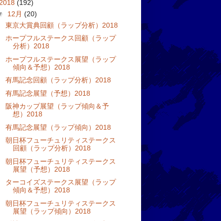
2018
(192)
▼
12月
(20)
東京大賞典回顧（ラップ分析）2018
ホープフルステークス回顧（ラップ
分析）2018
ホープフルステークス展望（ラップ
傾向＆予想）2018
有馬記念回顧（ラップ分析）2018
有馬記念展望（予想）2018
阪神カップ展望（ラップ傾向＆予
想）2018
有馬記念展望（ラップ傾向）2018
朝日杯フューチュリティステークス
回顧（ラップ分析）2018
朝日杯フューチュリティステークス
展望（予想）2018
ターコイズステークス展望（ラップ
傾向＆予想）2018
朝日杯フューチュリティステークス
展望（ラップ傾向）2018