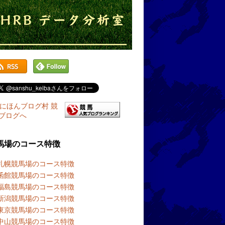
馬場のコース特徴
札幌競馬場のコース特徴
函館競馬場のコース特徴
福島競馬場のコース特徴
新潟競馬場のコース特徴
東京競馬場のコース特徴
中山競馬場のコース特徴