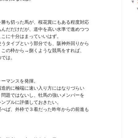
▼
を勝ち切った馬が、桜花賞にもある程度対応
込んだだけだが、道中を高い水準で進めつつ
ここに十分はまっていいはず。
使うタイプという部分でも、阪神外回りから
、この枠から→捌くような競馬をすれば、
のでは。
ォーマンスを発揮。
構造的に極端に速い入り方にはなりづらい
り問題ではないし、牡馬の強いメンバーを
シンプルに評価しておきたい。
運べば、外枠で３着だった昨年からの前進も