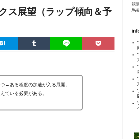
競
クス展望（ラップ傾向＆予
馬
inf
つつ→ある程度の加速が入る展開。
備えている必要がある。