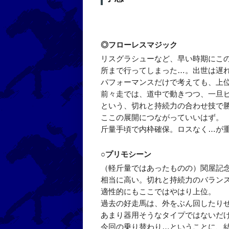
◎フローレスマジック
リスグラシューなど、早い時期にこ
所まで行ってしまった…。出世は遅
パフォーマンスだけで考えても、上
前々走では、道中で動きつつ、一旦
という、切れと持続力の合わせ技で
ここの展開につながっていいはず。
斤量手頃で内枠確保。ロスなく…が
○プリモシーン
（軽斤量ではあったものの）関屋記
相当に高い。切れと持続力のバラン
適性的にもここではやはり上位。
過去の好走馬は、外をぶん回したり
あまり器用そうなタイプではないだ
今回の乗り替わり…ということに、