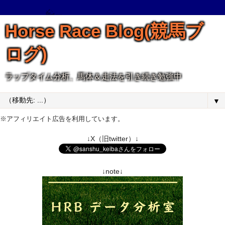
Horse Race Blog(競馬ブ
ログ)
ラップタイム分析、馬体＆走法を引き続き勉強中
▼
※アフィリエイト広告を利用しています。
↓X（旧twitter）↓
↓note↓