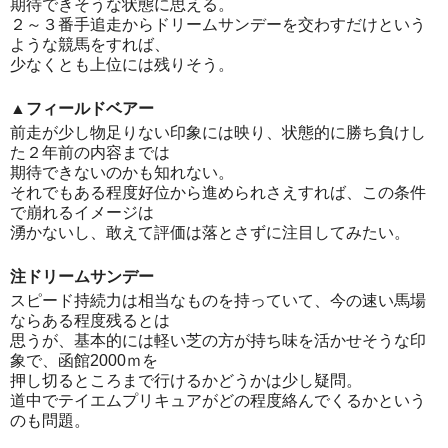
期待できそうな状態に思える。
２～３番手追走からドリームサンデーを交わすだけという
ような競馬をすれば、
少なくとも上位には残りそう。
▲フィールドベアー
前走が少し物足りない印象には映り、状態的に勝ち負けし
た２年前の内容までは
期待できないのかも知れない。
それでもある程度好位から進められさえすれば、この条件
で崩れるイメージは
湧かないし、敢えて評価は落とさずに注目してみたい。
注ドリームサンデー
スピード持続力は相当なものを持っていて、今の速い馬場
ならある程度残るとは
思うが、基本的には軽い芝の方が持ち味を活かせそうな印
象で、函館2000ｍを
押し切るところまで行けるかどうかは少し疑問。
道中でテイエムプリキュアがどの程度絡んでくるかという
のも問題。