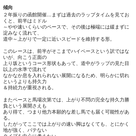
傾向
２年振りの函館開催…まずは過去のラップタイムを見てお
くと、前半はミドル
～やや速いくらいのペースで、その後は極端には緩まずに
淀みなく流れて、
道中～上がりで一定に近いスピードを維持する形。
このレースは、前半がそこまでハイペースという訳ではな
いが、向こう正面の
上り坂というコース形状もあって、道中がラップの見た目
以上の水準で流れて
なかなか息を入れられない展開になるため、明らかに切れ
というよりも持久力
＆持続力が重視される。
またペースと馬場次第では、上がり不問の完全な持久力勝
負という展開さえも
あり得て、つまり他力本願的な差し馬でも届く可能性があ
る。
したがってここでは上がりの速い脚はなくても、とにかく
地が強く、バテない