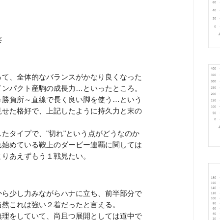
察
って、全体的なバランスがかなり良くなった
インパクト産駒の成長力…といったところ。
＆勝負所～直線で長く良い脚を使う…という
見せた格好で、上記したように持久力と末の
たタイプで、"切れ"という点がどうなのか
れ始めている鞍上のダービー連覇に関しては
とりあえずもう１戦見たい。
から少し力みながらハナに立ち、前半部分で
当然これは強い２着だったと言える。
無理をしていて、尚且つ展開としては道中で