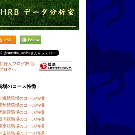
馬場のコース特徴
札幌競馬場のコース特徴
函館競馬場のコース特徴
福島競馬場のコース特徴
新潟競馬場のコース特徴
東京競馬場のコース特徴
中山競馬場のコース特徴