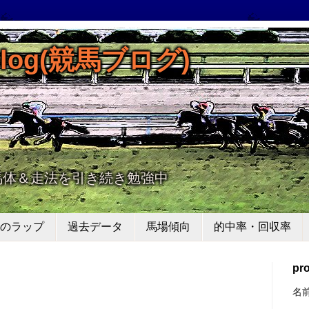
 Blog(競馬ブログ)
馬体＆走法を引き続き勉強中
のラップ
過去データ
馬場傾向
的中率・回収率
pro
名