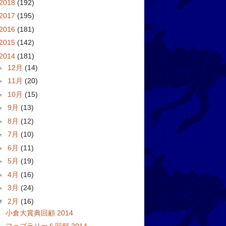
2018
(192)
2017
(195)
2016
(181)
2015
(142)
2014
(181)
►
12月
(14)
►
11月
(20)
►
10月
(15)
►
9月
(13)
►
8月
(12)
►
7月
(10)
►
6月
(11)
►
5月
(19)
►
4月
(16)
►
3月
(24)
▼
2月
(16)
小倉大賞典回顧 2014