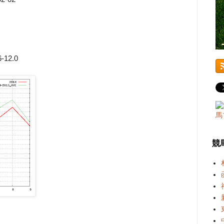
6-12.0
競