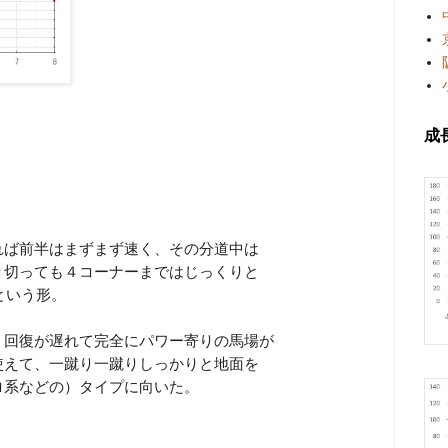
成
れば前半はまずまず速く、その分道中は
り切っても４コーナーまではじっくりと
という形。
、回復が遅れて完全にパワー寄りの馬場が
使えて、一蹴り一蹴りしっかりと地面を
ロ系などの）タイプに向いた。