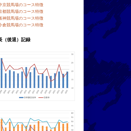
中京競馬場のコース特徴
京都競馬場のコース特徴
阪神競馬場のコース特徴
小倉競馬場のコース特徴
長（後退）記録