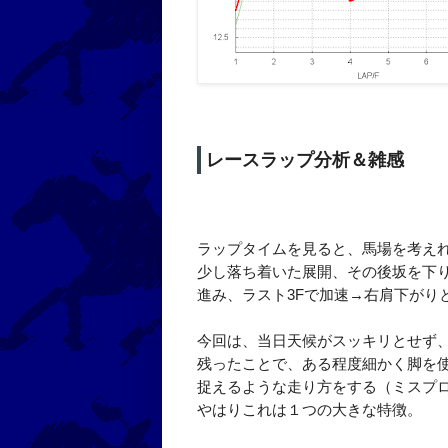
レースラップ分析＆雑感
ラップタイムを見ると、馬場を考え
少し落ち着いた展開、その後坂を下
進み、ラスト3Fで加速→右肩下がり
今回は、当日天候がスッキリとせず
残ったことで、ある程度細かく脚を
捉えるような走り方をする（ミスプ
やはりこれは１つの大きな特徴。