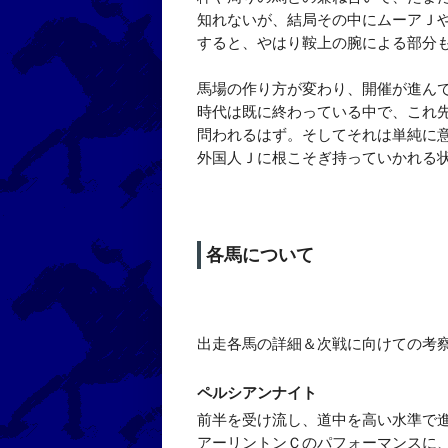
知れないが、結局その中にムーアＪ
すると、やはり鞍上の腕による部分
馬場の作り方が変わり、開催が進ん
時代は既に終わっている中で、これ先
問われるはず。そしてそれは単純に
外国人Ｊに根こそぎ持っていかれる
各馬について
出走各馬の詳細＆次戦に向けての考
ペルシアンナイト
前半を受け流し、道中を高い水準で
アーリントンＣのパフォーマンスに