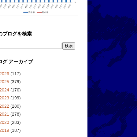
のブログを検索
ログ アーカイブ
2026
(117)
2025
(379)
2024
(176)
2023
(199)
2022
(280)
2021
(278)
2020
(283)
2019
(187)