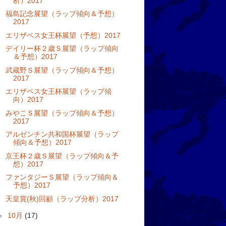
析）2017
福島記念展望（ラップ傾向＆予想）
2017
エリザベス女王杯展望（予想）2017
デイリー杯２歳Ｓ展望（ラップ傾向
＆予想）2017
武蔵野Ｓ展望（ラップ傾向＆予想）
2017
エリザベス女王杯展望（ラップ傾
向）2017
みやこＳ展望（ラップ傾向＆予想）
2017
アルゼンチン共和国杯展望（ラップ
傾向＆予想）2017
京王杯２歳Ｓ展望（ラップ傾向＆予
想）2017
ファンタジーＳ展望（ラップ傾向＆
予想）2017
天皇賞(秋)回顧（ラップ分析）2017
►
10月
(17)