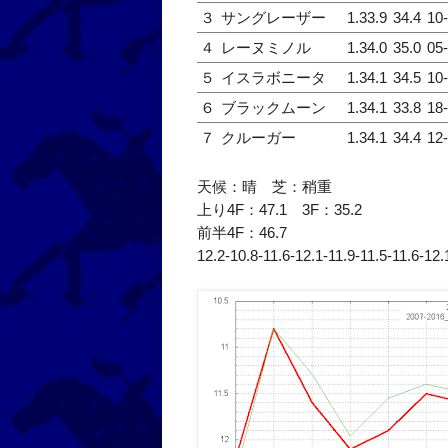
３
サングレーザー
1.33.9
34.4
10
４
レーヌミノル
1.34.0
35.0
05
５
イスラボニータ
1.34.1
34.5
10
６
ブラックムーン
1.34.1
33.8
18
７
クルーガー
1.34.1
34.4
12
天候：晴 芝：稍重
上り4F：47.1 3F：35.2
前半4F：46.7
12.2-10.8-11.6-12.1-11.9-11.5-11.6-12.