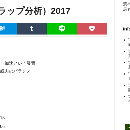
競
ップ分析）2017
馬
inf
て→加速という展開
持続力のバランス
-13
-06