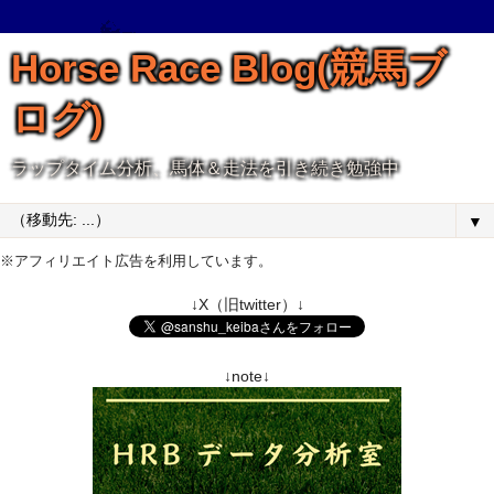
Horse Race Blog(競馬ブ
ログ)
ラップタイム分析、馬体＆走法を引き続き勉強中
▼
※アフィリエイト広告を利用しています。
↓X（旧twitter）↓
↓note↓