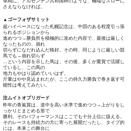
単純に、アルゼンチン共和国杯のような、極端なスローに
さえならなければ。
▲ゴーフォザサミット
超ハイペースになった札幌記念は、中団のある程度引っ張
られるポジションから
進めつつ→勝負所を積極的に攻めた内容で、最後は厳しく
なったものの、崩れ
切らずになだれ込んだ格好。その時、同じように厳しい競
馬でも→崩れ切らず
…という内容を示した馬は、その後、多くが重賞で活躍し
ているし、この馬の
地力もやはり認めていいはず。
斤量はやや見込まれたが、ここの持久力勝負で巻き返す可
能性は考えてみたい。
注ムイトオブリガード
昨年の青嵐賞は、道中を高い水準で進めつつ→上がりをし
っかりとまとめる形で
勝利。そのパフォーマンスはここでも十分上位に扱える。
そのレースも持続力の方に寄った展開だったし、タイプ的
には、本来この舞台に