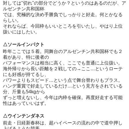
対しては"切れ"の部分でどうか？というのはあるのだが、ア
ルゼンチン共和国杯
では、究極的な決め手勝負でしっかりと好走。何とかなる
らしい。
それならば、今回枠もいいところを引いたし、やはり上位
扱いにはしたい。
△ソールインパクト
昨年ここでは５着。同舞台のアルゼンチン共和国杯でも２
着があり、特に後者の
パフォーマンスは相当に高く、ここでも普通に上位扱い。
海外帰りから長い距離を２戦しての→ここ…というローテ
にも好感が持てるし、
パワーよりもスピード…という点で舞台替わりもプラス。
ハンデ重賞で好走しているだけ…という見方をされている
分、斤量も54kgから
ずっと増えないし、今年は内枠を確保。再度好走する可能
性はあっていいはず。
△ウインテンダネス
前走・日経新春杯は、超ハイペースの流れの中で道中押し
上げるような競馬。