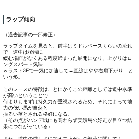
ラップ傾向
（過去記事の一部修正）
ラップタイムを見ると、前半はミドルペースくらいの流れ
で、道中は極端に
緩む場面がなくある程度締まった展開になり、上がりはロ
ングスパート気味
＆ラスト3Fで一気に加速して→直線はやや右肩下がり…と
いう形。
このレースの特徴は、とにかくこの距離としては道中水準
が高いということで、
何よりもまずは持久力が重視されるため、それによって地
力の低い馬が自然と
振るい落とされる格好になる。
（その点がハンデ戦にも関わらず実績馬の好走が目立つ結
果につながっている）
また、道中の厳しさに加えて上がりの部分に関しても、