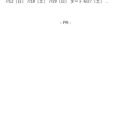
7/12（日） 7/18（土） 7/19（日） ダート 6/27（土） ...
- PR -