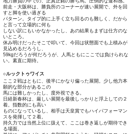
地力勝負の中での、正真正銘の勝ち馬。圧倒的な違和感。
前走・大阪杯は、勝負所のコーナーが速い展開で、外を回
すと脚を使い過ぎる
パターン。タイプ的に上手く立ち回るのも難しく、だから
と言って立場的に何も
しない訳にもいかなかったし、あの結果もまずは仕方のな
いところ。
休み明けだったそこで叩いて、今回は状態面でも上積みが
見込めるだろうし、
59kgだろうが何だろうが、人馬ともにここでは負けられな
い。素直に期待。
○ルックトゥワイス
ここ２戦はともに、後半にかなり偏った展開。少し他力本
願的な部分があるこの
馬には難しかったし、度外視できる。
日経新春杯は、厳しい展開を最後しっかりと浮上しての２
着。指数的にも高い
ものになっているし、相手は天皇賞でもハイパフォーマン
スを発揮して２着。
持久力では当然上位に扱えて、ここは巻き返しが期待でき
る場面。