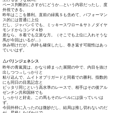
ペース判断的にさすがにどうか…という内容だったし、度
外視できる。
昨年はここを勝利。直前の緑風Ｓも含めて、パフォーマン
ス的には普通に上位
だし、ジャパンＣでも、ミッキースワロー＆サトノダイヤ
モンドからコンマ４秒
差なら、８着でも立派な方。（そこでも上位に入れそうな
馬が今回はいるが…）
休み明けだが、内枠も確保したし、巻き返す可能性はあっ
ていいはず。
△パリンジェネシス
昨年の青嵐賞は、かなり締まった展開の中で、内目を抜け
出しつつ→しっかりと
粘り込んで、ムイトオブリガードと同着での勝利。指数的
にも同日の目黒記念と
ピッタリ同じという高水準のレースで、相手はその後アル
ゼンチン共和国杯でも
しっかりと好走。この馬もそのレベルには扱っていいは
ず。
今回外枠に入ったのは微妙だし、結局は推し切れないのだ
が、昇級したばかりで