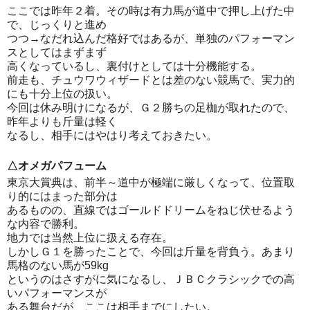
ここでは昨年２着。その時は有力馬が道中で押し上げた中
で、じっくりと進め
つつ→なだれ込んだ格好ではあるが、単独のパフォーマン
スとしてはまずまず
高くなっているし、裏付けとしては十分機能する。
前走も、チュウワウィザードとは差のない競馬で、実力的
にも十分上位の扱い。
今回は休み明けになるが、Ｇ２勝ちの足枷が取れたので、
昨年よりも斤量は軽く
なるし、相手にはやはり考えておきたい。
△オメガパフューム
東京大賞典は、前半～道中が極端に厳しくなって、位置取
り的にはまった部分は
あるものの、直線ではゴールドドリームをねじ伏せるよう
な内容で勝利。
地力では当然上位に扱える存在。
しかしＧ１を勝ったことで、今回は斤量を背負う。あまり
馬格のない馬が59kg
というのはさすがに気になるし、ＪＢＣクラシックでの高
いパフォーマンスが
ある舞台だが、ここは相手までにしたい。