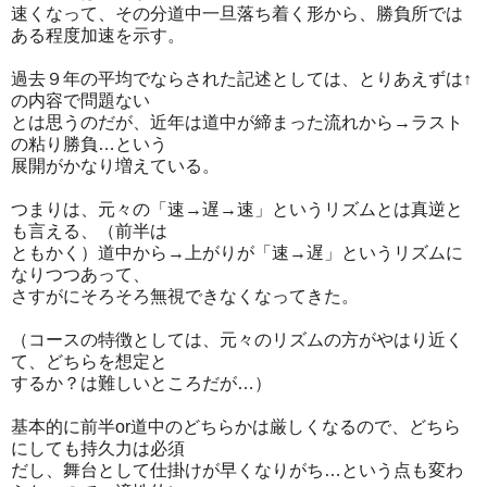
速くなって、その分道中一旦落ち着く形から、勝負所では
ある程度加速を示す。
過去９年の平均でならされた記述としては、とりあえずは↑
の内容で問題ない
とは思うのだが、近年は道中が締まった流れから→ラスト
の粘り勝負…という
展開がかなり増えている。
つまりは、元々の「速→遅→速」というリズムとは真逆と
も言える、（前半は
ともかく）道中から→上がりが「速→遅」というリズムに
なりつつあって、
さすがにそろそろ無視できなくなってきた。
（コースの特徴としては、元々のリズムの方がやはり近く
て、どちらを想定と
するか？は難しいところだが…）
基本的に前半or道中のどちらかは厳しくなるので、どちら
にしても持久力は必須
だし、舞台として仕掛けが早くなりがち…という点も変わ