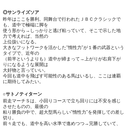
◎サンライズソア
昨年はここを勝利。同舞台で行われたＪＢＣクラシックで
も、道中で極端に脚を
使う形から→しっかりと逃げ粘っていて、そこで示した地
力で考えれば、当然の
上位扱いになる。
大きなフットワークを活かした"惰性力"が１番の武器という
タイプで、近年の
（前半というよりも）道中が締まって→上がりが右肩下が
りになるような展開は
大好物と言っていい。
今回も道中を飛ばす可能性のある馬はいるし、ここは連覇
に期待してみたい。
○サトノティターン
前走マーチＳは、小回りコースで立ち回りには不安を感じ
させたものの、最後の
粘り勝負の中で、超大型馬らしい"惰性力"を発揮しての差し
切り。
前々走でも、道中を高い水準で進めつつ→完勝していて、