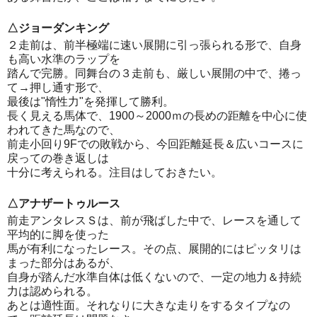
△ジョーダンキング
２走前は、前半極端に速い展開に引っ張られる形で、自身
も高い水準のラップを
踏んで完勝。同舞台の３走前も、厳しい展開の中で、捲っ
て→押し通す形で、
最後は"惰性力"を発揮して勝利。
長く見える馬体で、1900～2000ｍの長めの距離を中心に使
われてきた馬なので、
前走小回り9Fでの敗戦から、今回距離延長＆広いコースに
戻っての巻き返しは
十分に考えられる。注目はしておきたい。
△アナザートゥルース
前走アンタレスＳは、前が飛ばした中で、レースを通して
平均的に脚を使った
馬が有利になったレース。その点、展開的にはピッタリは
まった部分はあるが、
自身が踏んだ水準自体は低くないので、一定の地力＆持続
力は認められる。
あとは適性面。それなりに大きな走りをするタイプなの