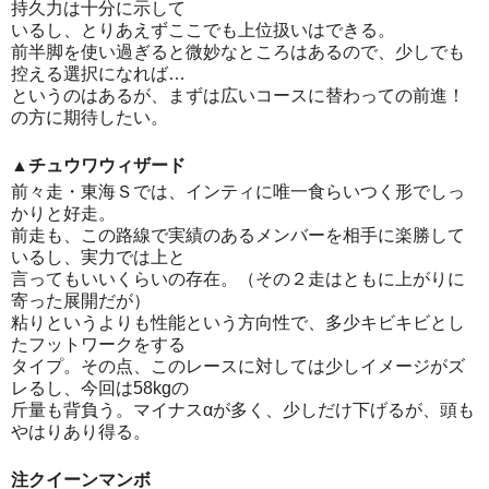
持久力は十分に示して
いるし、とりあえずここでも上位扱いはできる。
前半脚を使い過ぎると微妙なところはあるので、少しでも
控える選択になれば…
というのはあるが、まずは広いコースに替わっての前進！
の方に期待したい。
▲チュウワウィザード
前々走・東海Ｓでは、インティに唯一食らいつく形でしっ
かりと好走。
前走も、この路線で実績のあるメンバーを相手に楽勝して
いるし、実力では上と
言ってもいいくらいの存在。（その２走はともに上がりに
寄った展開だが）
粘りというよりも性能という方向性で、多少キビキビとし
たフットワークをする
タイプ。その点、このレースに対しては少しイメージがズ
レるし、今回は58kgの
斤量も背負う。マイナスαが多く、少しだけ下げるが、頭も
やはりあり得る。
注クイーンマンボ