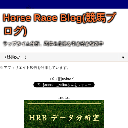
Horse Race Blog(競馬ブ
ログ)
ラップタイム分析、馬体＆走法を引き続き勉強中
▼
※アフィリエイト広告を利用しています。
↓X（旧twitter）↓
↓note↓