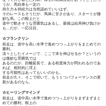
うが、馬自身も一定の
持久力＆持続力は当然認めていいはず。
そのレースもそうだが、馬体に甘さがあり、スタートが微
妙な馬。この鞍上だと
道中で動きそうな雰囲気はあるし、最後は結局伸び負けか
も…だが、一応注目。
☆フランクリン
前走は、道中を高い水準で進めつつ→上がりをまとめての
勝利。
淡々としたイメージで、ここで末を伸ばせるか？というの
は微妙な雰囲気では
あるのだが、距離延長で、ある程度体力が問われるのであ
れば、相対的に浮上
する可能性はあってもいいのかも。
前走が久々。そこで叩いて、もう１つパフォーマンスの更
新があるのなら。
☆ヒーリングマインド
前走は、道中高い水準で進めつつ→上がりをまずまずまと
めての勝利。鞍上の