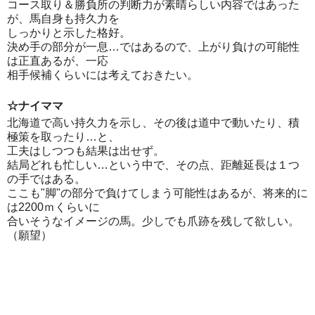
コース取り＆勝負所の判断力が素晴らしい内容ではあった
が、馬自身も持久力を
しっかりと示した格好。
決め手の部分が一息…ではあるので、上がり負けの可能性
は正直あるが、一応
相手候補くらいには考えておきたい。
☆ナイママ
北海道で高い持久力を示し、その後は道中で動いたり、積
極策を取ったり…と、
工夫はしつつも結果は出せず。
結局どれも忙しい…という中で、その点、距離延長は１つ
の手ではある。
ここも"脚"の部分で負けてしまう可能性はあるが、将来的に
は2200ｍくらいに
合いそうなイメージの馬。少しでも爪跡を残して欲しい。
（願望）