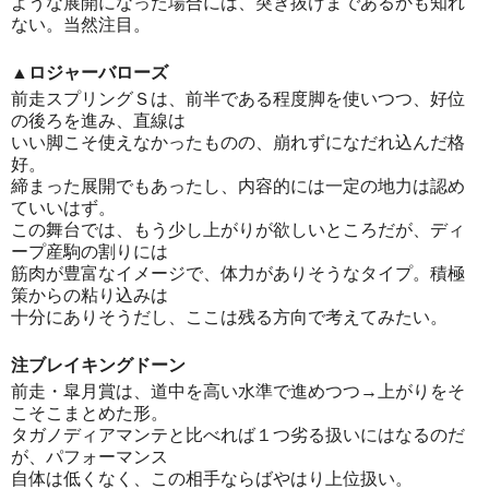
ような展開になった場合には、突き抜けまであるかも知れ
ない。当然注目。
▲ロジャーバローズ
前走スプリングＳは、前半である程度脚を使いつつ、好位
の後ろを進み、直線は
いい脚こそ使えなかったものの、崩れずになだれ込んだ格
好。
締まった展開でもあったし、内容的には一定の地力は認め
ていいはず。
この舞台では、もう少し上がりが欲しいところだが、ディ
ープ産駒の割りには
筋肉が豊富なイメージで、体力がありそうなタイプ。積極
策からの粘り込みは
十分にありそうだし、ここは残る方向で考えてみたい。
注ブレイキングドーン
前走・皐月賞は、道中を高い水準で進めつつ→上がりをそ
こそこまとめた形。
タガノディアマンテと比べれば１つ劣る扱いにはなるのだ
が、パフォーマンス
自体は低くなく、この相手ならばやはり上位扱い。