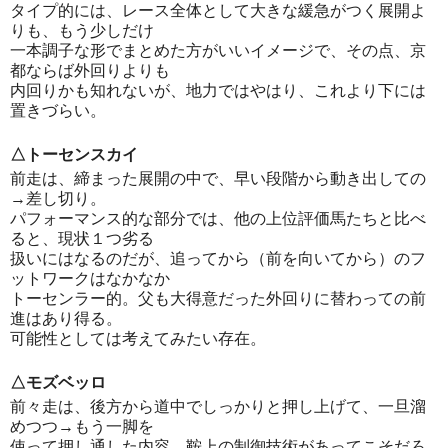
タイプ的には、レース全体として大きな緩急がつく展開よ
りも、もう少しだけ
一本調子な形でまとめた方がいいイメージで、その点、京
都ならば外回りよりも
内回りかも知れないが、地力ではやはり、これより下には
置きづらい。
△トーセンスカイ
前走は、締まった展開の中で、早い段階から動き出しての
→差し切り。
パフォーマンス的な部分では、他の上位評価馬たちと比べ
ると、現状１つ劣る
扱いにはなるのだが、追ってから（前を向いてから）のフ
ットワークはなかなか
トーセンラー的。父も大得意だった外回りに替わっての前
進はあり得る。
可能性としては考えてみたい存在。
△モズベッロ
前々走は、後方から道中でしっかりと押し上げて、一旦溜
めつつ→もう一脚を
使って押し通した内容。鞍上の制御技術があってこそだろ