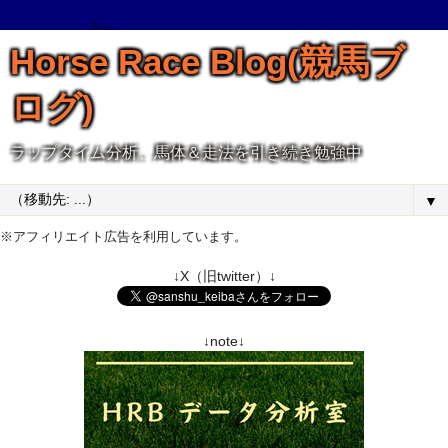
Horse Race Blog(競馬ブ
ログ)
ラップタイム分析、馬体＆走法を引き続き勉強中
▼
※アフィリエイト広告を利用しています。
↓X（旧twitter）↓
↓note↓