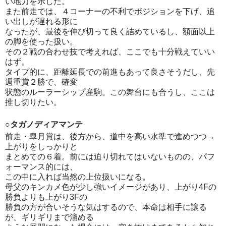
い地力を示した。
また前走では、４コーナーの不利でポジションを下げ、追
い出しが遅れる形に
なったが、最後を伸び切って良く詰めているし、額面以上
の脚を使った扱い。
その２戦の合わせ技で考えれば、ここでも十分戦えていい
はず。
タイプ的に、距離延長での前進もあって良さそうだし、先
週重賞２勝で、確変
状態のルーラーシップ産駒。この舞台にも合うし、ここは
推し切りたい。
○タガノディアマンテ
前走・皐月賞は、後方から、道中を高い水準で進めつつ→
上がりをしっかりと
まとめての６着。前には迫り切れてはいないものの、パフ
ォーマンス的には、
この中に入れば当然の上位扱いになる。
母父のキンカメ色が少し強いイメージがあり、上がり4Fの
勝負よりも上がり3Fの
勝負の方が合いそうな気はするので、本命は相手に譲る
が、ギリギリまで溜める