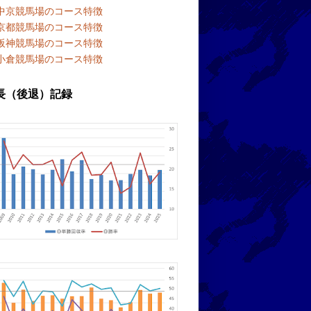
中京競馬場のコース特徴
京都競馬場のコース特徴
阪神競馬場のコース特徴
小倉競馬場のコース特徴
長（後退）記録