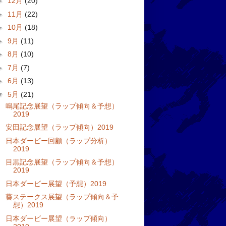
►
12月
(20)
►
11月
(22)
►
10月
(18)
►
9月
(11)
►
8月
(10)
►
7月
(7)
►
6月
(13)
▼
5月
(21)
鳴尾記念展望（ラップ傾向＆予想）
2019
安田記念展望（ラップ傾向）2019
日本ダービー回顧（ラップ分析）
2019
目黒記念展望（ラップ傾向＆予想）
2019
日本ダービー展望（予想）2019
葵ステークス展望（ラップ傾向＆予
想）2019
日本ダービー展望（ラップ傾向）