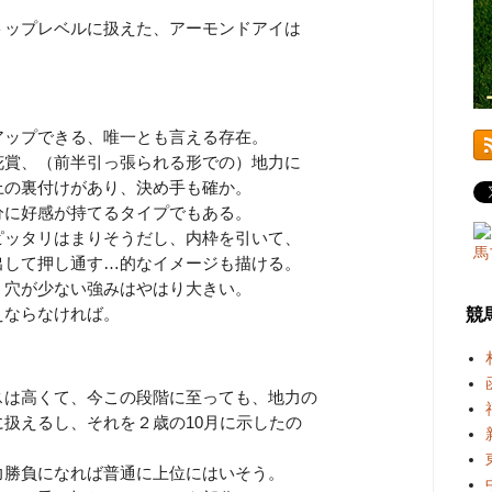
トップレベルに扱えた、アーモンドアイは
アップできる、唯一とも言える存在。
花賞、（前半引っ張られる形での）地力に
上の裏付けがあり、決め手も確か。
分に好感が持てるタイプでもある。
ピッタリはまりそうだし、内枠を引いて、
出して押し通す…的なイメージも描ける。
、穴が少ない強みはやはり大きい。
えならなければ。
競
スは高くて、今この段階に至っても、地力の
扱えるし、それを２歳の10月に示したの
力勝負になれば普通に上位にはいそう。