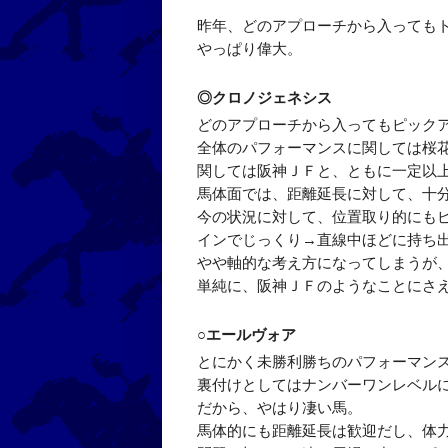
昨年、どのアプローチから入っても
やっぱり偉大。
◎クロノジェネシス
どのアプローチから入ってもピック
全体のパフォーマンスに関しては桜
関しては阪神ＪＦと、ともに一定以
馬体面では、距離延長に対して、十
今の状況に対して、位置取り的にも
インでじっくり→直線中ほどに持ち
やや軸的な考え方になってしまうが
単純に、阪神ＪＦのようなことにさ
○エールヴォア
とにかく未勝利勝ちのパフォーマン
裏付けとしてはナンバーワンレベルに
だから、やはり凄い馬。
馬体的にも距離延長は歓迎だし、体