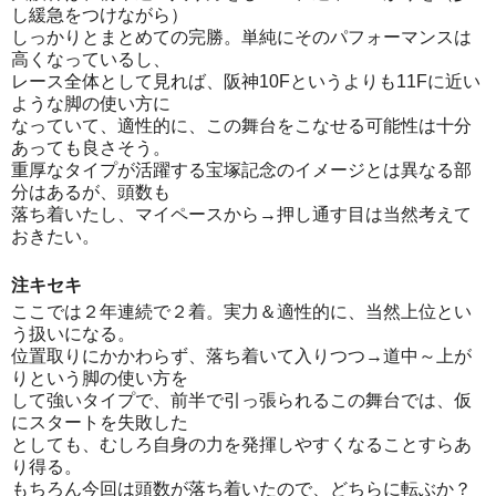
し緩急をつけながら）
しっかりとまとめての完勝。単純にそのパフォーマンスは
高くなっているし、
レース全体として見れば、阪神10Fというよりも11Fに近い
ような脚の使い方に
なっていて、適性的に、この舞台をこなせる可能性は十分
あっても良さそう。
重厚なタイプが活躍する宝塚記念のイメージとは異なる部
分はあるが、頭数も
落ち着いたし、マイペースから→押し通す目は当然考えて
おきたい。
注キセキ
ここでは２年連続で２着。実力＆適性的に、当然上位とい
う扱いになる。
位置取りにかかわらず、落ち着いて入りつつ→道中～上が
りという脚の使い方を
して強いタイプで、前半で引っ張られるこの舞台では、仮
にスタートを失敗した
としても、むしろ自身の力を発揮しやすくなることすらあ
り得る。
もちろん今回は頭数が落ち着いたので、どちらに転ぶか？