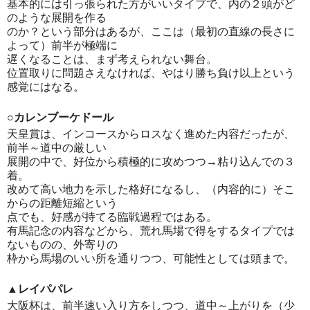
基本的には引っ張られた方がいいタイプで、内の２頭がど
のような展開を作る
のか？という部分はあるが、ここは（最初の直線の長さに
よって）前半が極端に
遅くなることは、まず考えられない舞台。
位置取りに問題さえなければ、やはり勝ち負け以上という
感覚にはなる。
○カレンブーケドール
天皇賞は、インコースからロスなく進めた内容だったが、
前半～道中の厳しい
展開の中で、好位から積極的に攻めつつ→粘り込んでの３
着。
改めて高い地力を示した格好になるし、（内容的に）そこ
からの距離短縮という
点でも、好感が持てる臨戦過程ではある。
有馬記念の内容などから、荒れ馬場で得をするタイプでは
ないものの、外寄りの
枠から馬場のいい所を通りつつ、可能性としては頭まで。
▲レイパパレ
大阪杯は、前半速い入り方をしつつ、道中～上がりを（少