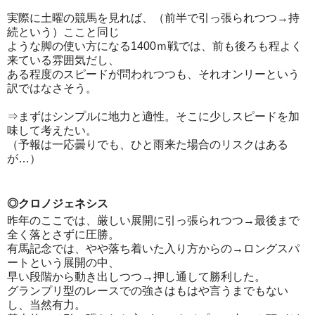
実際に土曜の競馬を見れば、（前半で引っ張られつつ→持
続という）ここと同じ
ような脚の使い方になる1400ｍ戦では、前も後ろも程よく
来ている雰囲気だし、
ある程度のスピードが問われつつも、それオンリーという
訳ではなさそう。
⇒まずはシンプルに地力と適性。そこに少しスピードを加
味して考えたい。
（予報は一応曇りでも、ひと雨来た場合のリスクはある
が…）
◎クロノジェネシス
昨年のここでは、厳しい展開に引っ張られつつ→最後まで
全く落とさずに圧勝。
有馬記念では、やや落ち着いた入り方からの→ロングスパ
ートという展開の中、
早い段階から動き出しつつ→押し通して勝利した。
グランプリ型のレースでの強さはもはや言うまでもない
し、当然有力。