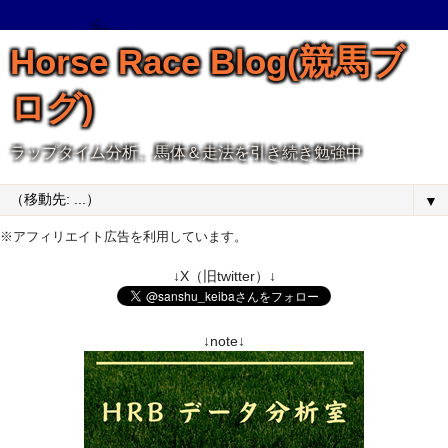
Horse Race Blog(競馬ブ
ログ)
ラップタイム分析、馬体＆走法を引き続き勉強中
▼
※アフィリエイト広告を利用しています。
↓X（旧twitter）↓
↓note↓