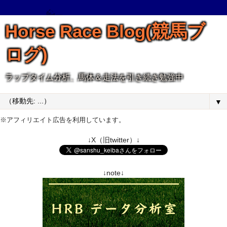
Horse Race Blog(競馬ブ
ログ)
ラップタイム分析、馬体＆走法を引き続き勉強中
▼
※アフィリエイト広告を利用しています。
↓X（旧twitter）↓
↓note↓