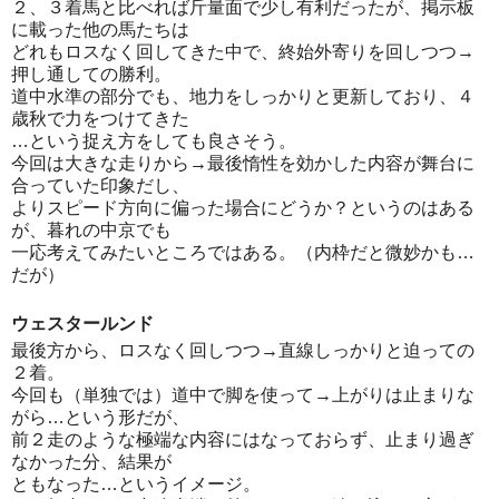
２、３着馬と比べれば斤量面で少し有利だったが、掲示板
に載った他の馬たちは
どれもロスなく回してきた中で、終始外寄りを回しつつ→
押し通しての勝利。
道中水準の部分でも、地力をしっかりと更新しており、４
歳秋で力をつけてきた
…という捉え方をしても良さそう。
今回は大きな走りから→最後惰性を効かした内容が舞台に
合っていた印象だし、
よりスピード方向に偏った場合にどうか？というのはある
が、暮れの中京でも
一応考えてみたいところではある。（内枠だと微妙かも…
だが）
ウェスタールンド
最後方から、ロスなく回しつつ→直線しっかりと迫っての
２着。
今回も（単独では）道中で脚を使って→上がりは止まりな
がら…という形だが、
前２走のような極端な内容にはなっておらず、止まり過ぎ
なかった分、結果が
ともなった…というイメージ。