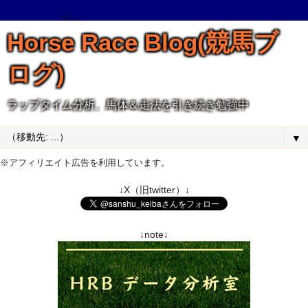
Horse Race Blog(競馬ブ
ログ)
ラップタイム分析、馬体＆走法を引き続き勉強中
▼
※アフィリエイト広告を利用しています。
↓X（旧twitter）↓
↓note↓