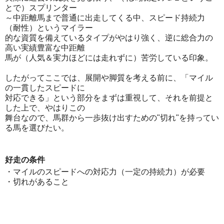
とで）スプリンター
～中距離馬まで普通に出走してくる中、スピード持続力
（耐性）というマイラー
的な資質を備えているタイプがやはり強く、逆に総合力の
高い実績豊富な中距離
馬が（人気＆実力ほどには走れずに）苦労している印象。
したがってここでは、展開や脚質を考える前に、「マイル
の一貫したスピードに
対応できる」という部分をまずは重視して、それを前提と
した上で、やはりこの
舞台なので、馬群から一歩抜け出すための"切れ"を持ってい
る馬を選びたい。
好走の条件
・マイルのスピードへの対応力（一定の持続力）が必要
・切れがあること