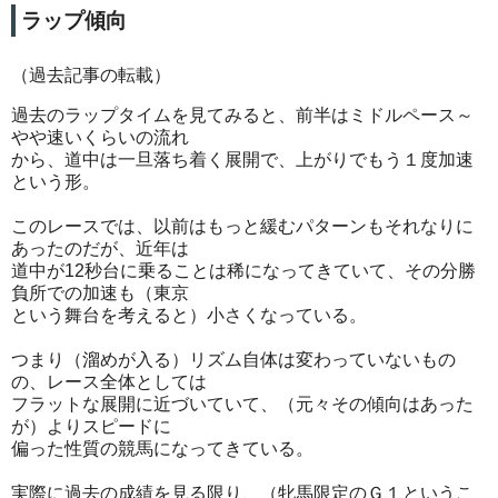
ラップ傾向
（過去記事の転載）
過去のラップタイムを見てみると、前半はミドルペース～
やや速いくらいの流れ
から、道中は一旦落ち着く展開で、上がりでもう１度加速
という形。
このレースでは、以前はもっと緩むパターンもそれなりに
あったのだが、近年は
道中が12秒台に乗ることは稀になってきていて、その分勝
負所での加速も（東京
という舞台を考えると）小さくなっている。
つまり（溜めが入る）リズム自体は変わっていないもの
の、レース全体としては
フラットな展開に近づいていて、（元々その傾向はあった
が）よりスピードに
偏った性質の競馬になってきている。
実際に過去の成績を見る限り、（牝馬限定のＧ１というこ