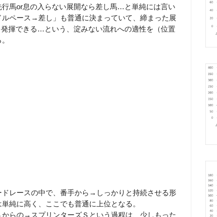
行馬or息の入らない展開なら差し馬…と単純には言い
ドルペース→差し」も普通に決まっていて、締まった展
を発揮できる…という、淀みない流れへの適性を（位置
ろ。
ードレースの中で、番手から→しっかりと持続させる形
は単純に高く、ここでも普通に上位となる。
Ｓからの→スプリンターズＳという過程は、少しもった