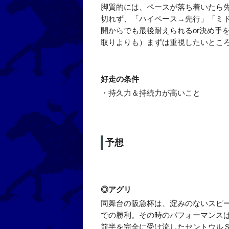
脚質的には、ペースが落ち着いたら先
切れず、「ハイペース→先行」「ミ
開からでも最後耐えられるor決め手
取りよりも）まずは重視したいとこ
好走の条件
・持久力＆持続力が高いこと
予想
◎アグリ
同舞台の阪急杯は、淀みのないスピ
での勝利。その時のパフォーマンス
前半を完全に受け流したセントウル