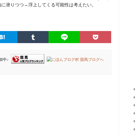
内に潜りつつ→浮上してくる可能性は考えたい。
加中♪