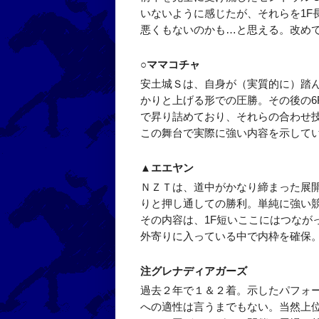
いないように感じたが、それらを1F
悪くもないのかも…と思える。改め
○ママコチャ
安土城Ｓは、自身が（実質的に）踏
かりと上げる形での圧勝。その後の6
で昇り詰めており、それらの合わせ
この舞台で実際に強い内容を示して
▲エエヤン
ＮＺＴは、道中がかなり締まった展
りと押し通しての勝利。単純に強い
その内容は、1F短いここにはつなが
外寄りに入っている中で内枠を確保
注グレナディアガーズ
過去２年で１＆２着。示したパフォ
への適性は言うまでもない。当然上