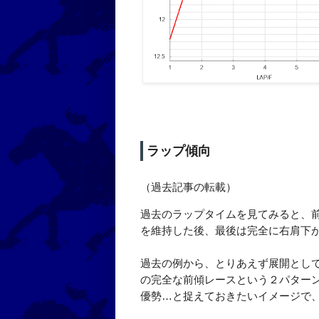
ラップ傾向
（過去記事の転載）
過去のラップタイムを見てみると、
を維持した後、最後は完全に右肩下
過去の例から、とりあえず展開とし
の完全な前傾レースという２パター
優勢…と捉えておきたいイメージで