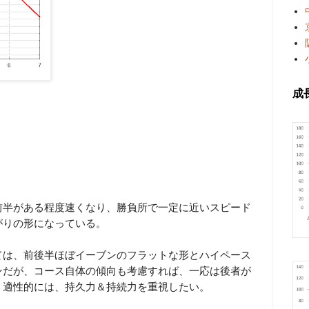
成
前半がある程度速くなり、勝負所で一定に近いスピード
がりの形になっている。
ては、前後半ほぼイーブンのフラットな形とハイペース
ンだが、コース自体の傾向も考慮すれば、一応は後者が
、適性的には、持久力＆持続力を重視したい。