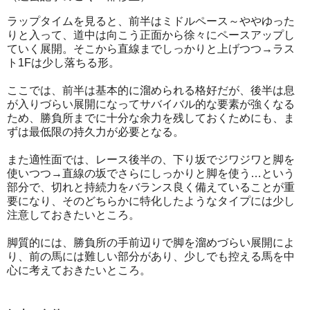
ラップタイムを見ると、前半はミドルペース～ややゆった
りと入って、道中は向こう正面から徐々にペースアップし
ていく展開。そこから直線までしっかりと上げつつ→ラス
ト1Fは少し落ちる形。
ここでは、前半は基本的に溜められる格好だが、後半は息
が入りづらい展開になってサバイバル的な要素が強くなる
ため、勝負所までに十分な余力を残しておくためにも、ま
ずは最低限の持久力が必要となる。
また適性面では、レース後半の、下り坂でジワジワと脚を
使いつつ→直線の坂でさらにしっかりと脚を使う…という
部分で、切れと持続力をバランス良く備えていることが重
要になり、そのどちらかに特化したようなタイプには少し
注意しておきたいところ。
脚質的には、勝負所の手前辺りで脚を溜めづらい展開によ
り、前の馬には難しい部分があり、少しでも控える馬を中
心に考えておきたいところ。