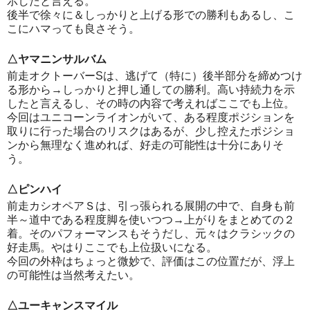
示したと言える。
後半で徐々に＆しっかりと上げる形での勝利もあるし、こ
こにハマっても良さそう。
△ヤマニンサルバム
前走オクトーバーSは、逃げて（特に）後半部分を締めつけ
る形から→しっかりと押し通しての勝利。高い持続力を示
したと言えるし、その時の内容で考えればここでも上位。
今回はユニコーンライオンがいて、ある程度ポジションを
取りに行った場合のリスクはあるが、少し控えたポジショ
ンから無理なく進めれば、好走の可能性は十分にありそ
う。
△ピンハイ
前走カシオペアＳは、引っ張られる展開の中で、自身も前
半～道中である程度脚を使いつつ→上がりをまとめての２
着。そのパフォーマンスもそうだし、元々はクラシックの
好走馬。やはりここでも上位扱いになる。
今回の外枠はちょっと微妙で、評価はこの位置だが、浮上
の可能性は当然考えたい。
△ユーキャンスマイル