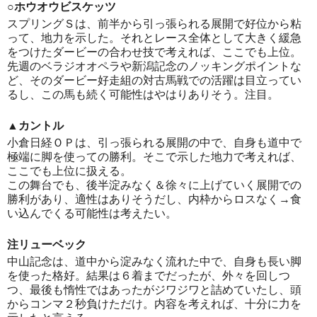
○ホウオウビスケッツ
スプリングＳは、前半から引っ張られる展開で好位から粘
って、地力を示した。それとレース全体として大きく緩急
をつけたダービーの合わせ技で考えれば、ここでも上位。
先週のベラジオオペラや新潟記念のノッキングポイントな
ど、そのダービー好走組の対古馬戦での活躍は目立ってい
るし、この馬も続く可能性はやはりありそう。注目。
▲カントル
小倉日経ＯＰは、引っ張られる展開の中で、自身も道中で
極端に脚を使っての勝利。そこで示した地力で考えれば、
ここでも上位に扱える。
この舞台でも、後半淀みなく＆徐々に上げていく展開での
勝利があり、適性はありそうだし、内枠からロスなく→食
い込んでくる可能性は考えたい。
注リューベック
中山記念は、道中から淀みなく流れた中で、自身も長い脚
を使った格好。結果は６着までだったが、外々を回しつ
つ、最後も惰性ではあったがジワジワと詰めていたし、頭
からコンマ２秒負けただけ。内容を考えれば、十分に力を