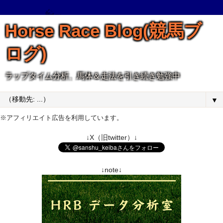
Horse Race Blog(競馬ブ
ログ)
ラップタイム分析、馬体＆走法を引き続き勉強中
▼
※アフィリエイト広告を利用しています。
↓X（旧twitter）↓
↓note↓