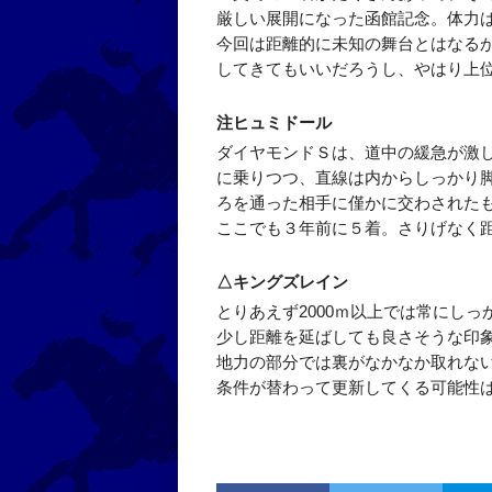
厳しい展開になった函館記念。体力
今回は距離的に未知の舞台とはなる
してきてもいいだろうし、やはり上
注ヒュミドール
ダイヤモンドＳは、道中の緩急が激
に乗りつつ、直線は内からしっかり
ろを通った相手に僅かに交わされた
ここでも３年前に５着。さりげなく
△キングズレイン
とりあえず2000ｍ以上では常にし
少し距離を延ばしても良さそうな印
地力の部分では裏がなかなか取れな
条件が替わって更新してくる可能性