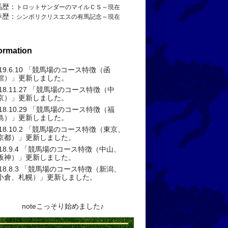
馬歴：
トロットサンダーのマイルＣＳ～現在
券歴：
シンボリクリスエスの有馬記念～現在
ormation
'19.6.10 「競馬場のコース特徴（函
館）」更新しました。
'18.11.27 「競馬場のコース特徴（中
京）」更新しました。
'18.10.29 「競馬場のコース特徴（福
島）」更新しました。
'18.10.2 「競馬場のコース特徴（東京、
京都）」更新しました。
'18.9.4 「競馬場のコース特徴（中山、
阪神）」更新しました。
'18.8.3 「競馬場のコース特徴（新潟、
小倉、札幌）」更新しました。
noteこっそり始めました♪