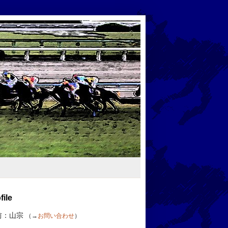
file
前：山宗
（→
お問い合わせ
）