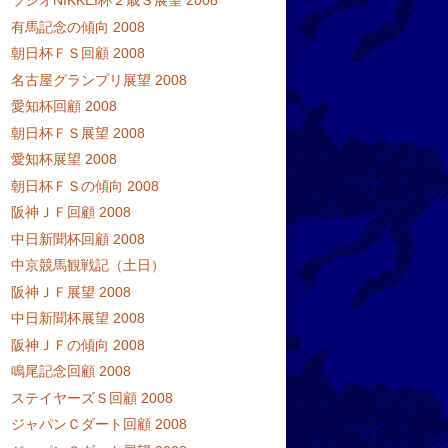
ラジオNIKKEI杯２歳Ｓ展望 2008
有馬記念の傾向 2008
朝日杯ＦＳ回顧 2008
名古屋グランプリ展望 2008
愛知杯回顧 2008
朝日杯ＦＳ展望 2008
愛知杯展望 2008
朝日杯ＦＳの傾向 2008
阪神ＪＦ回顧 2008
中日新聞杯回顧 2008
中京競馬観戦記（土日）
阪神ＪＦ展望 2008
中日新聞杯展望 2008
阪神ＪＦの傾向 2008
鳴尾記念回顧 2008
ステイヤーズＳ回顧 2008
ジャパンＣダート回顧 2008