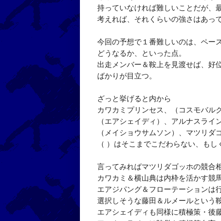
持っていなければ難しいことだが、
考えれば、それくらいの強さはあっ
今回の予想で１番難しいのは、ペー
どうなるか、といった点。
出走メンバー＆鞍上を見渡せば、好
ばかりが目立つ。
ざっと挙げると内から
カワカミプリンセス、（コスモバル
（エアシェイディ）、アルナスライ
（メイショウサムソン）、マツリダ
（ ）はそこまでこだわらない、もし
言ってみればマツリダゴッホの競合
カワカミ＆横山典は内枠を活かす競
エアジパング＆フローテーションは
選択しそうな藤田＆ルメールという
エアシェイディも同様に積極策・後