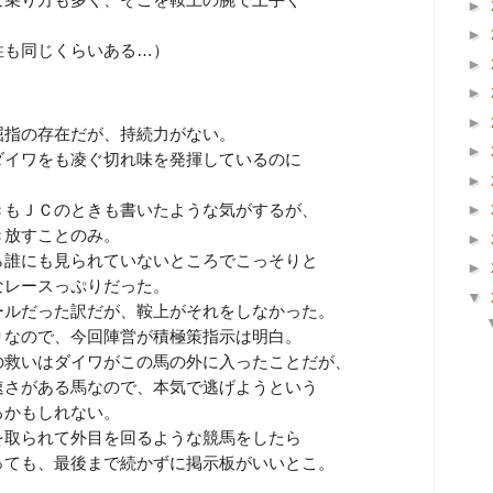
►
►
性も同じくらいある…）
►
►
►
屈指の存在だが、持続力がない。
►
ダイワをも凌ぐ切れ味を発揮しているのに
►
。
きもＪＣのときも書いたような気がするが、
►
き放すことのみ。
►
ら誰にも見られていないところでこっそりと
►
なレースっぷりだった。
▼
ールだった訳だが、鞍上がそれをしなかった。
りなので、今回陣営が積極策指示は明白。
の救いはダイワがこの馬の外に入ったことだが、
速さがある馬なので、本気で逃げようという
るかもしれない。
を取られて外目を回るような競馬をしたら
っても、最後まで続かずに掲示板がいいとこ。