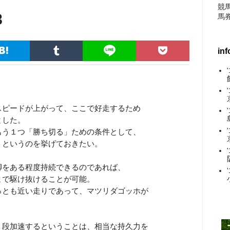
競
8
馬
inf
スピードが上がって、ここで好走するため
とした。
もう１つ「勝ち切る」ための条件として、
、というのを挙げておきたい。
脚をある程度持続できるのであれば、
まで駆け抜けることが可能。
っとも近い走りであって、マツリダゴッホが
１段加速するということは、相当な持久力を