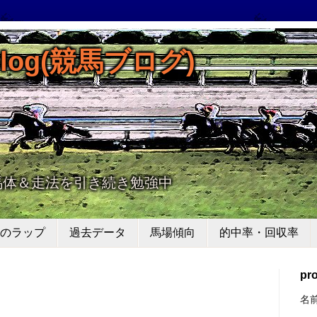
 Blog(競馬ブログ)
馬体＆走法を引き続き勉強中
のラップ
過去データ
馬場傾向
的中率・回収率
pro
名