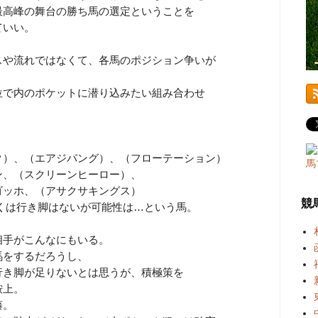
最高峰の舞台の勝ち馬の選定ということを
ていい。
スや流れではなくて、各馬のポジション争いが
位で内のポケットに潜り込みたい組み合わせ
ク）、（エアジパング）、（フローテーション）
ン、（スクリーンヒーロー）、
ゴッホ、（アサクサキングス）
競
くは行き脚はないが可能性は…という馬。
相手がこんなにもいる。
馬をするだろうし、
行き脚が足りないとは思うが、積極策を
鞍上。
藤。