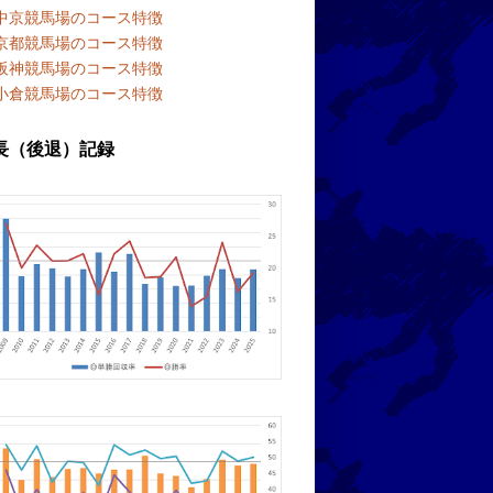
中京競馬場のコース特徴
京都競馬場のコース特徴
阪神競馬場のコース特徴
小倉競馬場のコース特徴
長（後退）記録