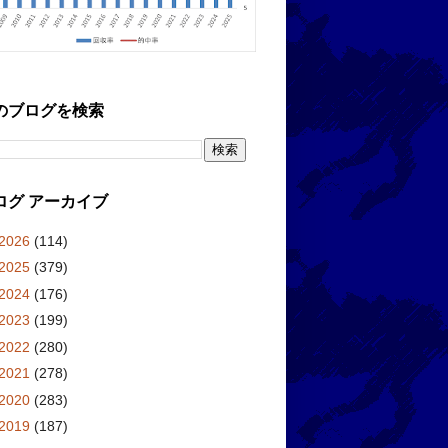
のブログを検索
ログ アーカイブ
2026
(114)
2025
(379)
2024
(176)
2023
(199)
2022
(280)
2021
(278)
2020
(283)
2019
(187)