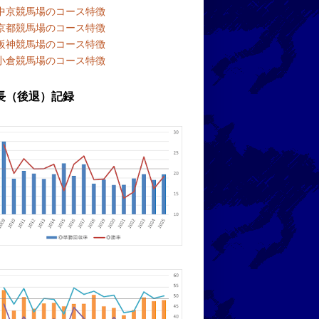
中京競馬場のコース特徴
京都競馬場のコース特徴
阪神競馬場のコース特徴
小倉競馬場のコース特徴
長（後退）記録