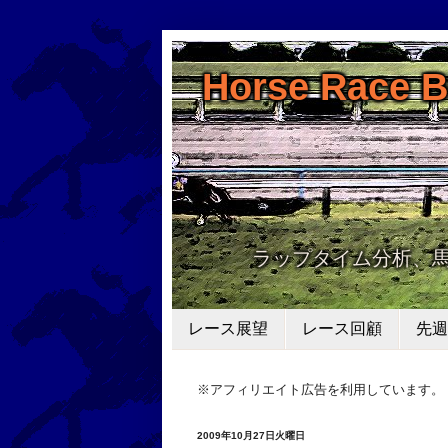
Horse Race
ラップタイム分析、
レース展望
レース回顧
先週
※アフィリエイト広告を利用しています。
2009年10月27日火曜日