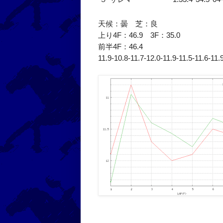
天候：曇 芝：良
上り4F：46.9 3F：35.0
前半4F：46.4
11.9-10.8-11.7-12.0-11.9-11.5-11.6-11.