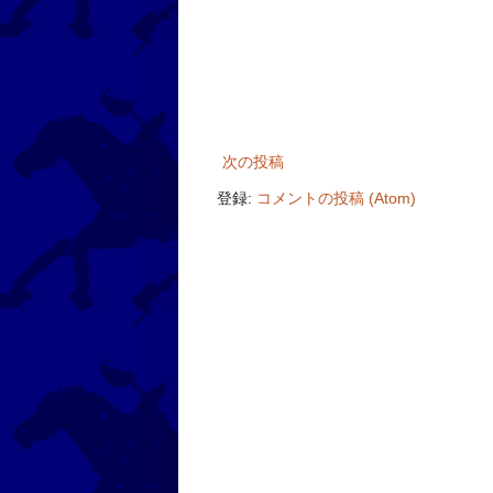
次の投稿
登録:
コメントの投稿 (Atom)