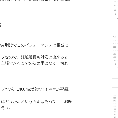
察
休み明けでこのパフォーマンスは相当に
イプなので、距離延長も対応は出来ると
て主張できるまでの決め手はなく、切れ
プだが、1400ｍの流れでもそれが発揮
ではどうか…という問題はあって、一線級
りそう。