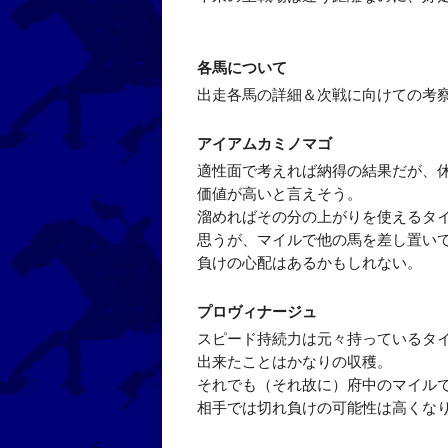
各馬について
出走各馬の詳細＆次戦に向けての考
アイアムカミノマゴ
適性面で考えれば納得の結果だが、
価値が高いと言えそう。
溜めればその分の上がりを使えるタ
思うが、マイルで他の馬を差し置い
負けの心配はあるかもしれない。
プロヴィナージュ
スピード持続力は元々持っているタイ
出来たことはかなりの収穫。
それでも（それ故に）府中のマイル
相手では切れ負けの可能性は高くな