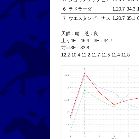
６
ラドラーダ
1.20.7
34.3
７
ウエスタンビーナス
1.20.7
35.1
天候：晴 芝：良
上り4F：46.4 3F：34.7
前半3F：33.8
12.2-10.4-11.2-11.7-11.5-11.4-11.8