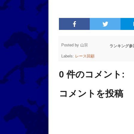
Posted by
山宗
ランキング参
Labels:
レース回顧
0 件のコメント:
コメントを投稿