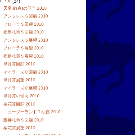
▼
4月
(24)
天皇賞(春)の傾向 2010
アンタレスＳ回顧 2010
フローラＳ回顧 2010
福島牝馬Ｓ回顧 2010
アンタレスＳ展望 2010
フローラＳ展望 2010
福島牝馬Ｓ展望 2010
皐月賞回顧 2010
マイラーズＣ回顧 2010
皐月賞展望 2010
マイラーズＣ展望 2010
皐月賞の傾向 2010
桜花賞回顧 2010
ニュージーランドＴ回顧 2010
阪神牝馬Ｓ回顧 2010
桜花賞展望 2010