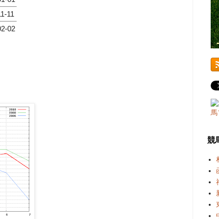
11-11
02-02
競