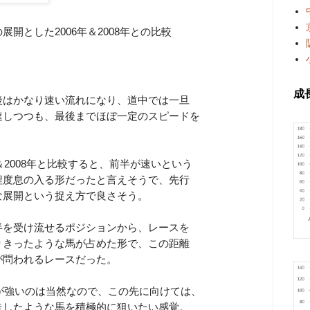
開とした2006年＆2008年との比較
成
後はかなり速い流れになり、道中では一旦
速しつつも、最後までほぼ一定のスピードを
＆2008年と比較すると、前半が速いという
程度息の入る形だったと言えそうで、先行
な展開という捉え方で良さそう。
半を受け流せるポジションから、レースを
りきったような馬が占めた形で、この距離
が問われるレースだった。
トが強いのは当然なので、この先に向けては、
走したような馬を積極的に狙いたい感覚。