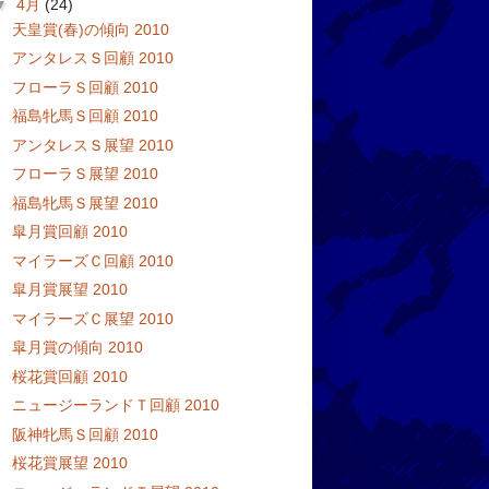
▼
4月
(24)
天皇賞(春)の傾向 2010
アンタレスＳ回顧 2010
フローラＳ回顧 2010
福島牝馬Ｓ回顧 2010
アンタレスＳ展望 2010
フローラＳ展望 2010
福島牝馬Ｓ展望 2010
皐月賞回顧 2010
マイラーズＣ回顧 2010
皐月賞展望 2010
マイラーズＣ展望 2010
皐月賞の傾向 2010
桜花賞回顧 2010
ニュージーランドＴ回顧 2010
阪神牝馬Ｓ回顧 2010
桜花賞展望 2010