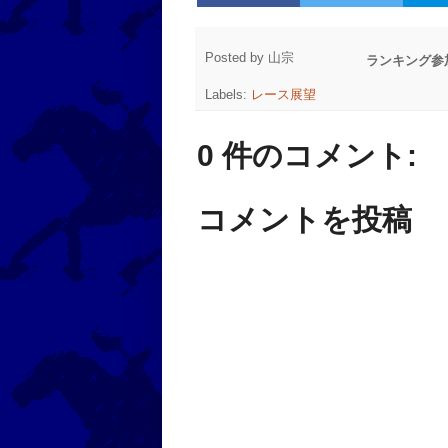
Posted by
山宗
ランキング参
Labels:
レース展望
0 件のコメント:
コメントを投稿