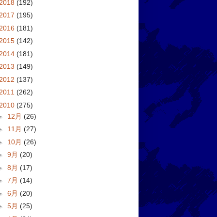
2018
(192)
2017
(195)
2016
(181)
2015
(142)
2014
(181)
2013
(149)
2012
(137)
2011
(262)
2010
(275)
►
12月
(26)
►
11月
(27)
►
10月
(26)
►
9月
(20)
►
8月
(17)
►
7月
(14)
►
6月
(20)
►
5月
(25)