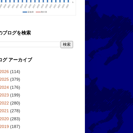
のブログを検索
ログ アーカイブ
2026
(114)
2025
(379)
2024
(176)
2023
(199)
2022
(280)
2021
(278)
2020
(283)
2019
(187)