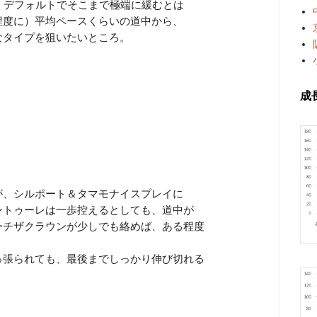
、デフォルトでそこまで極端に緩むとは
程度に）平均ペースくらいの道中から、
なタイプを狙いたいところ。
成
が、シルポート＆タマモナイスプレイに
ントゥーレは一歩控えるとしても、道中が
ーチザクラウンが少しでも絡めば、ある程度
っ張られても、最後までしっかり伸び切れる