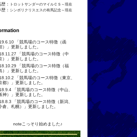
馬歴：
トロットサンダーのマイルＣＳ～現在
券歴：
シンボリクリスエスの有馬記念～現在
ormation
'19.6.10 「競馬場のコース特徴（函
館）」更新しました。
'18.11.27 「競馬場のコース特徴（中
京）」更新しました。
'18.10.29 「競馬場のコース特徴（福
島）」更新しました。
'18.10.2 「競馬場のコース特徴（東京、
京都）」更新しました。
'18.9.4 「競馬場のコース特徴（中山、
阪神）」更新しました。
'18.8.3 「競馬場のコース特徴（新潟、
小倉、札幌）」更新しました。
noteこっそり始めました♪