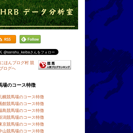
馬場のコース特徴
札幌競馬場のコース特徴
函館競馬場のコース特徴
福島競馬場のコース特徴
新潟競馬場のコース特徴
東京競馬場のコース特徴
中山競馬場のコース特徴