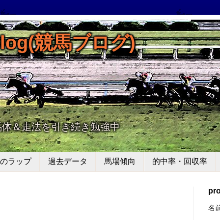
 Blog(競馬ブログ)
馬体＆走法を引き続き勉強中
のラップ
過去データ
馬場傾向
的中率・回収率
pro
名