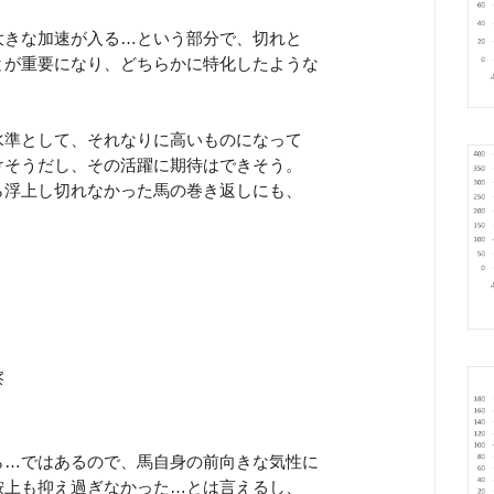
大きな加速が入る…という部分で、切れと
とが重要になり、どちらかに特化したような
。
水準として、それなりに高いものになって
けそうだし、その活躍に期待はできそう。
ら浮上し切れなかった馬の巻き返しにも、
。
察
ら…ではあるので、馬自身の前向きな気性に
鞍上も抑え過ぎなかった…とは言えるし、