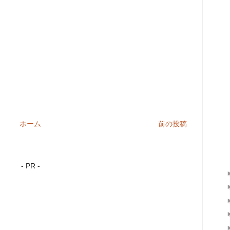
ホーム
前の投稿
- PR -