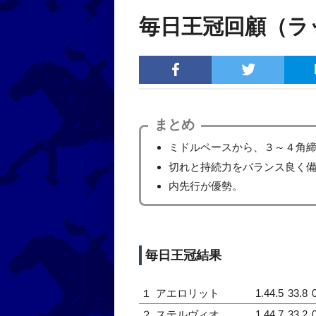
毎日王冠回顧（ラッ
まとめ
ミドルペースから、３～４角
切れと持続力をバランス良く
内先行が優勢。
毎日王冠結果
１
アエロリット
1.44.5
33.8
２
ステルヴィオ
1.44.7
33.2