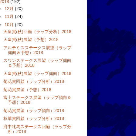
2018
(192)
►
12月
(20)
►
11月
(24)
▼
10月
(20)
天皇賞(秋)回顧（ラップ分析）2018
天皇賞(秋)展望（予想）2018
アルテミスステークス展望（ラップ
傾向＆予想）2018
スワンステークス展望（ラップ傾向
＆予想）2018
天皇賞(秋)展望（ラップ傾向）2018
菊花賞回顧（ラップ分析）2018
菊花賞展望（予想）2018
富士ステークス展望（ラップ傾向＆
予想）2018
菊花賞展望（ラップ傾向）2018
秋華賞回顧（ラップ分析）2018
府中牝馬ステークス回顧（ラップ分
析）2018