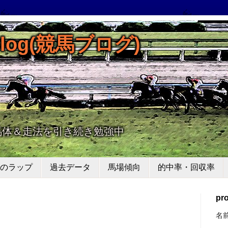
 Blog(競馬ブログ)
馬体＆走法を引き続き勉強中
のラップ
過去データ
馬場傾向
的中率・回収率
pro
名