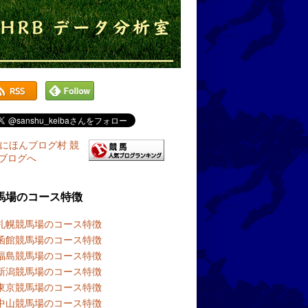
馬場のコース特徴
札幌競馬場のコース特徴
函館競馬場のコース特徴
福島競馬場のコース特徴
新潟競馬場のコース特徴
東京競馬場のコース特徴
中山競馬場のコース特徴