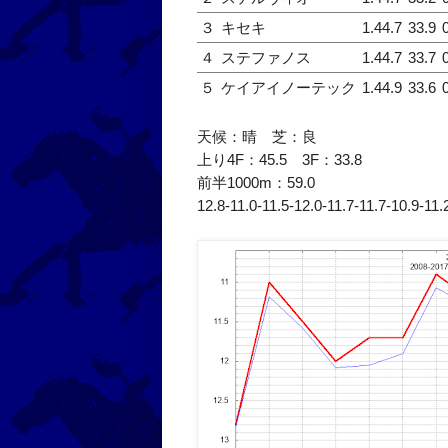
３
キセキ
1.44.7
33.9
４
ステファノス
1.44.7
33.7
５
ケイアイノーテック
1.44.9
33.6
天候：晴 芝：良
上り4F：45.5 3F：33.8
前半1000m：59.0
12.8-11.0-11.5-12.0-11.7-11.7-10.9-11.