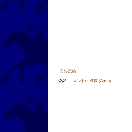
次の投稿
登録:
コメントの投稿 (Atom)