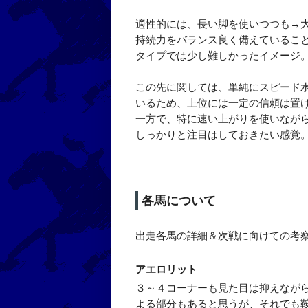
適性的には、長い脚を使いつつも→
持続力をバランス良く備えているこ
タイプでは少し難しかったイメージ
この先に関しては、単純にスピード
いるため、上位には一定の信頼は置
一方で、特に速い上がりを使いなが
しっかりと注目はしておきたい感覚
各馬について
出走各馬の詳細＆次戦に向けての考
アエロリット
３～４コーナーも見た目は抑えなが
よる部分もあると思うが、それでも