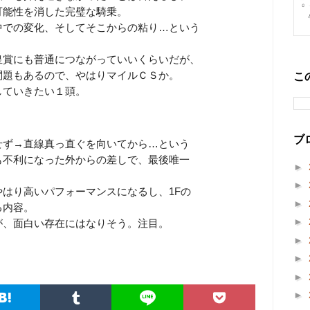
可能性を消した完璧な騎乗。
中での変化、そしてそこからの粘り…という
。
皇賞にも普通につながっていいくらいだが、
問題もあるので、やはりマイルＣＳか。
こ
していきたい１頭。
ブ
せず→直線真っ直ぐを向いてから…という
も不利になった外からの差しで、最後唯一
►
►
はり高いパフォーマンスになるし、1Fの
►
る内容。
►
が、面白い存在にはなりそう。注目。
►
►
►
►