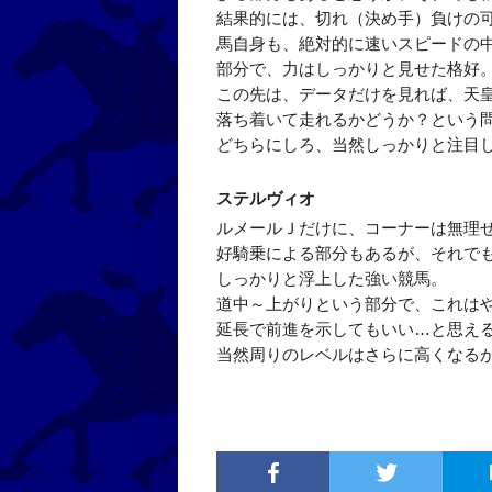
結果的には、切れ（決め手）負けの
馬自身も、絶対的に速いスピードの
部分で、力はしっかりと見せた格好
この先は、データだけを見れば、天
落ち着いて走れるかどうか？という
どちらにしろ、当然しっかりと注目
ステルヴィオ
ルメールＪだけに、コーナーは無理
好騎乗による部分もあるが、それで
しっかりと浮上した強い競馬。
道中～上がりという部分で、これはや
延長で前進を示してもいい…と思え
当然周りのレベルはさらに高くなる